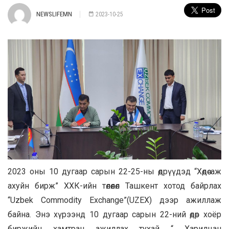
NEWSLIFEMN
2023-10-25
2023 оны 10 дугаар сарын 22-25-ны өдрүүдэд “Хөдөө аж
ахуйн бирж” ХХК-ийн төлөөлөл Ташкент хотод байрлах
“Uzbek Commodity Exchange”(UZEX) дээр ажиллаж
байна. Энэ хүрээнд 10 дугаар сарын 22-ний өдөр хоёр
биржийн хамтран ажиллах тухай “ Харилцан