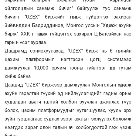
ойлголцлын санамж бичиг” байгуулж тус санамж
бичигт “UZEX” биржийг төлөөлж гүйцэтгэх захирал
Зиёвиддин Бадриддинов, Монгол улсын “Хөдөө аж ахуйн
бирж” ХХК-г төлөөлж гүйцэтгэх захирал Ц.Батсайхан нар
гарын үсэг зурлаа.
Дашрамд сонирхуулахад, “UZEX” бирж нь 6 төрлийн
цахим платформыг нэгтгэсэн цогц системээр
дамжуулан 10,000 орчим тооны гүйлгээг өдөр тутам
хийж байна
Цаашид “UZEX” биржээр дамжуулан Монголын хөдөө аж
ахуйн гаралтай түүхий эд нийлүүлэгчдийг гадны орны
худалдан авагч талтай холбон зуучлан ажиллах гүүр
болох, цахим платформуудыг нутагшуулах, хууль эрх
зүйн туршлагаас судлах зэрэг ажлыг эхлүүлэх боломж
нээгдэх зэрэг олон талын ач холбогдолтой гэж үзэж
байна.