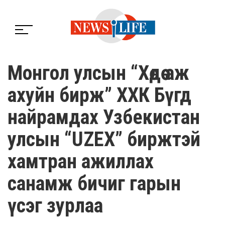
Монгол улсын “Хөдөө аж
ахуйн бирж” ХХК Бүгд
найрамдах Узбекистан
улсын “UZEX” биржтэй
хамтран ажиллах
санамж бичиг гарын
үсэг зурлаа