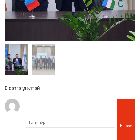
0 cэтгэгдэлтэй
Илгээх