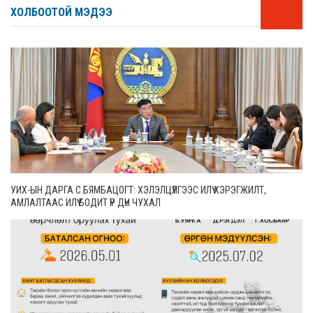
ХОЛБООТОЙ МЭДЭЭ
УИХ-ЫН ДАРГА С.БЯМБАЦОГТ: ХЭЛЭЛЦҮҮЛГЭЭС ИЛҮҮ ХЭРЭГЖИЛТ,
АМЛАЛТААС ИЛҮҮ БОДИТ ҮР ДҮН ЧУХАЛ