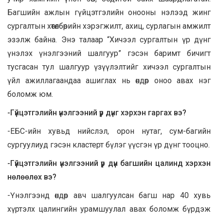
Багшийн ажлын гүйцэтгэлийн онооны нэлээд жинг
сургалтын хөтөлбөрийн хэрэгжилт, ахиц, сурлагын амжилт
эзэлж байна. Энэ талаар “Хичээл сургалтын үр дүнг
үнэлэх үнэлгээний шалгуур” гэсэн баримт бичигт
тусгасан тул шалгуур үзүүлэлтийг хичээл сургалтын
үйл ажиллагаандаа ашиглах нь өндөр оноо авах нэг
боломж юм.
-Гүйцэтгэлийн үнэлгээний үр дүнг хэрхэн гаргах вэ?
-ЕБС-ийн хувьд нийслэл, орон нутаг, сум-багийн
сургуулиуд гэсэн кластерт бүлэг үүсгэн үр дүнг тооцно.
-Гүйцэтгэлийн үнэлгээний үр дүн багшийн цалинд хэрхэн
нөлөөлөх вэ?
-Үнэлгээнд өндөр авч шалгуулсан багш нар 40 хувь
хүртэлх цалингийн урамшуулал авах боломж бүрдэж