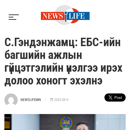
C.Гэндэнжамц: ЕБС-ийн
багшийн ажлын
гүйцэтгэлийн үнэлгээ ирэх
долоо хоногт эхэлнэ
NEWSLIFEMN
2025-05-9