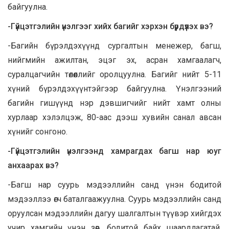
байгуулна.
-Гүйцэтгэлийн үнэлгээг хийх багийг хэрхэн бүрдүүлэх вэ?
-Багийн бүрэлдэхүүнд сургалтын менежер, багш,
нийгмийн ажилтан, эцэг эх, асран хамгаалагч,
суралцагчийн төлөөллийг оролцуулна. Багийг нийт 5-11
хүний бүрэлдэхүүнтэйгээр байгуулна. Үнэлгээний
багийн гишүүнд нэр дэвшигчийг нийт хамт олны
хурлаар хэлэлцэж, 80-аас дээш хувийн санал авсан
хүнийг сонгоно.
-Гүйцэтгэлийн үнэлгээнд хамрагдах багш нар юуг
анхаарах вэ?
-Багш нар суурь мэдээллийн санд үнэн бодитой
мэдээллээ өгч баталгаажуулна. Суурь мэдээллийн санд
оруулсан мэдээллийн дагуу шалгалтын түүвэр хийгдэх
учир хамгийн үнэн зөв, бодитой байх шаардлагатай.