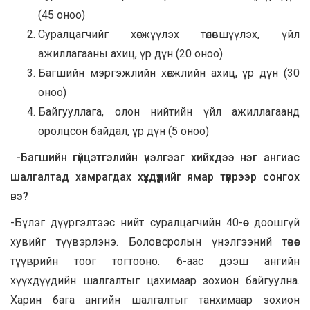
(45 оноо)
Суралцагчийг хөгжүүлэх төлөвшүүлэх, үйл
ажиллагааны ахиц, үр дүн (20 оноо)
Багшийн мэргэжлийн хөгжлийн ахиц, үр дүн (30
оноо)
Байгууллага, олон нийтийн үйл ажиллагаанд
оролцсон байдал, үр дүн (5 оноо)
-Багшийн гүйцэтгэлийн үнэлгээг хийхдээ нэг ангиас
шалгалтад хамрагдах хүүхдүүдийг ямар түүврээр сонгох
вэ?
-Бүлэг дүүргэлтээс нийт суралцагчийн 40-өөс доошгүй
хувийг түүвэрлэнэ. Боловсролын үнэлгээний төвөөс
түүврийн тоог тогтооно. 6-аас дээш ангийн
хүүхдүүдийн шалгалтыг цахимаар зохион байгуулна.
Харин бага ангийн шалгалтыг танхимаар зохион