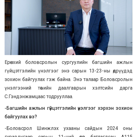
Ерөнхий боловсролын сургуулийн багшийн ажлын
гүйцэтгэлийн үнэлгээг энэ сарын 13-23-ны өдрүүдэд
зохион байгуулах гэж байна. Энэ талаар Боловсролын
үнэлгээний төвийн даалгаврын хэлтсийн дарга
С.Гэндэнжамцаас тодрууллаа.
-Багшийн ажлын гүйцэтгэлийн үнэлгээг хэрхэн зохион
байгуулах вэ?
-Боловсрол Шинжлэх ухааны сайдын 2024 оны
гуравдугаар сарын 11-ний өдөр батлагдсан А115