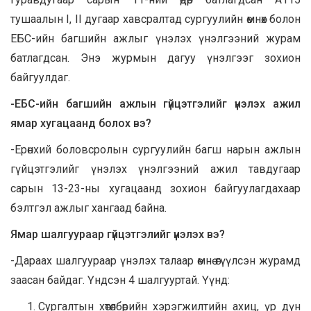
тушаалын I, II дугаар хавсралтад сургуулийн өмнөх болон
ЕБС-ийн багшийн ажлыг үнэлэх үнэлгээний журам
батлагдсан. Энэ журмын дагуу үнэлгээг зохион
байгуулдаг.
-ЕБС-ийн багшийн ажлын гүйцэтгэлийг үнэлэх ажил
ямар хугацаанд болох вэ?
-Ерөнхий боловсролын сургуулийн багш нарын ажлын
гүйцэтгэлийг үнэлэх үнэлгээний ажил тавдугаар
сарын 13-23-ны хугацаанд зохион байгуулагдахаар
бэлтгэл ажлыг хангаад байна.
Ямар шалгуураар гүйцэтгэлийг үнэлэх вэ?
-Дараах шалгуураар үнэлэх талаар өмнө өгүүлсэн журамд
заасан байдаг. Үндсэн 4 шалгууртай. Үүнд:
Сургалтын хөтөлбөрийн хэрэгжилтийн ахиц, үр дүн