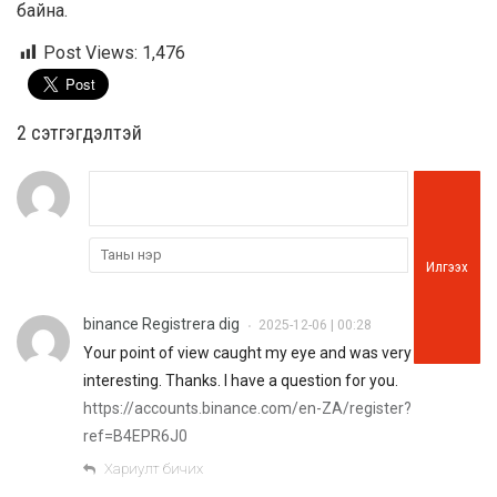
байна.
Post Views:
1,476
2 cэтгэгдэлтэй
Илгээх
binance Registrera dig
2025-12-06 | 00:28
•
Your point of view caught my eye and was very
interesting. Thanks. I have a question for you.
https://accounts.binance.com/en-ZA/register?
ref=B4EPR6J0
Хариулт бичих