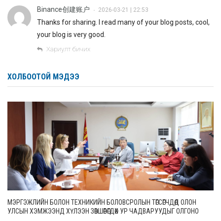
Binance创建账户
2026-03-21 | 22:53
•
Thanks for sharing. I read many of your blog posts, cool,
your blog is very good.
Хариулт бичих
ХОЛБООТОЙ МЭДЭЭ
МЭРГЭЖЛИЙН БОЛОН ТЕХНИКИЙН БОЛОВСРОЛЫН ТӨГСӨГЧДӨД ОЛОН
УЛСЫН ХЭМЖЭЭНД ХҮЛЭЭН ЗӨВШӨӨРӨГДӨХ УР ЧАДВАРУУДЫГ ОЛГОНО