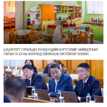
ЦЭЦЭРЛЭГТ СУРАЛЦАХ ХҮҮХДҮҮДИЙН БҮРТГЭЛИЙГ НАЙМДУГААР
САРЫН 10-23-НЫ ХООРОНД EMONGOLIA СИСТЕМЭЭР ЗОХИОН
БАЙГУУЛНА