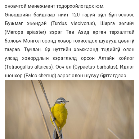
оновчтой менежмент тодорхойлогдох юм.
Өнөөдрийн байдлаар нийт 120 гаруй зүйл бүртгэснээс
Бужмаг хөөндэй (Turdus viscivorus), Шарга зөгийч
(Merops apiaster) зэрэг Төв Азид өргөн тархалттай
боловч Монгол оронд ховор тохиолдох шувууд цөөнгүй
таарав. Түүнчлэн, бүс нутгийн хэмжээнд төдийгүй олон
улсад ховордлын зэрэглэлд орсон Алтайн хойлог
(Tetraogallus altaicus), Ооч ёл (Gypaetus barbatus), Идлэг
шонхор (Falco cherrug) зэрэг олон шувуу бүртгэгдлээ.