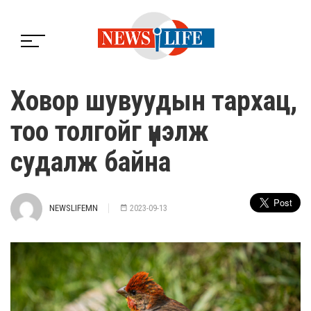
Ховор шувуудын тархац,
тоо толгойг үнэлж
судалж байна
NEWSLIFEMN
2023-09-13