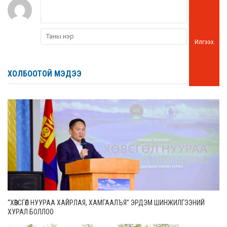
Илгээх
ХОЛБООТОЙ МЭДЭЭ
“ХӨВСГӨЛ НУУРАА ХАЙРЛАЯ, ХАМГААЛЪЯ” ЭРДЭМ ШИНЖИЛГЭЭНИЙ
ХУРАЛ БОЛЛОО