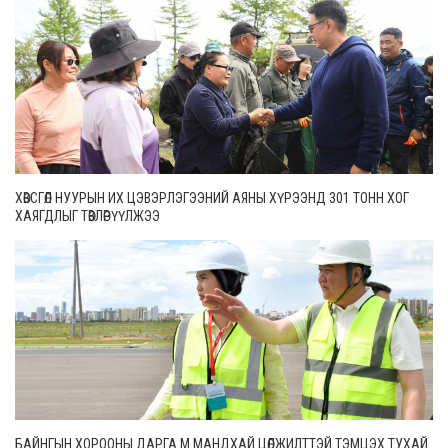
ХӨВСГӨЛ НУУРЫН ИХ ЦЭВЭРЛЭГЭЭНИЙ АЯНЫ ХҮРЭЭНД 301 ТОНН ХОГ
ХАЯГДЛЫГ ТӨВЛӨРҮҮЛЖЭЭ
БАЙНГЫН ХОРООНЫ ДАРГА М.МАНДХАЙ ЦӨЛЖИЛТТЭЙ ТЭМЦЭХ ТУХАЙ