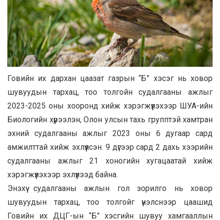
Говийн их дархан цаазат газрын “Б” хэсэг нь ховор
шувуудын тархац, тоо толгойн судалгааны ажлыг
2023-2025 оны хооронд хийж хэрэгжүүлэхээр ШУА-ийн
Биологийн хүрээлэн, Олон улсын тахь групптэй хамтран
эхний судалгааны ажлыг 2023 оны 6 дугаар сард
амжилттай хийж эхлүүлсэн. 9 дүгээр сард 2 дахь хээрийн
судалгааны ажлыг 21 хоногийн хугацаатай хийж
хэрэгжүүлэхээр эхлүүлээд байна.
Энэхүү судалгааны ажлын гол зорилго нь ховор
шувуудын тархац, тоо толгойг үнэлснээр цаашид
Говийн их ДЦГ-ын “Б” хэсгийн шувуу хамгааллын