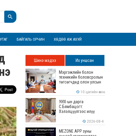
УТАГ
БАЙГАЛЬ ОРЧИН
ХӨДӨӨ АЖ АХУЙ
д
Шинэ мэдээ
Их уншсан
нэ
Мэргэжлийн болон
техникийн боловсролын
төгсөгчдөд олон улсын
хэмжээнд хүлээн
зөвшөөрөгдөх ур
10 цагийн өмнө
чадваруудыг олгоно
УИХ-ын дарга
С.Бямбацогт:
Хэлэлцүүлгээс илүү
хэрэгжилт, амлалтаас
илүү бодит үр дүн чухал
2026-08-4
MEZONE APP зуны