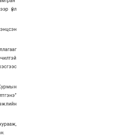
амтран
Хөвсгөл нуурын их
ээр үйл
цэвэрлэгээний аяны
хүрээнд 301 тонн хог
хаягдлыг төвлөрүүлжээ
2026-07-30
тэнцсэн
Баян-Өлгий аймгийн
дараагийн Засаг даргад
Н.Тилеуханы нэр хүчтэй
иллагааг
яригдаж байна
2026-07-30
өрчилтэй
А.Ю.Ивахин: Эрдэнэт
хэсгээс
хотын түүх бол бидний
амжилтын түүх
2026-07-27
 Журмын
лтгэнэ
”
гэжлийн
хурааж,
ан.