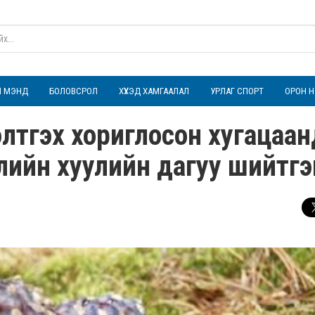
ҮЛ МЭНД
БОЛОВСРОЛ
ХҮҮХЭД ХАМГААЛАЛ
УРЛАГ СПОРТ
ОРОН Н
лтгэх хориглосон хугацаан
члийн хуулийн дагуу шийтгэ