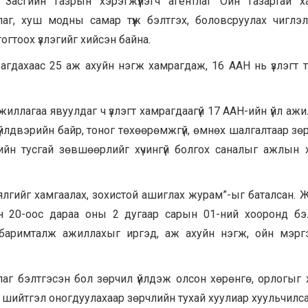
Засгийн газрын хэрэгжүүлэгч агентлаг Ойн газартай х
аг, хуш модны самар түүж бэлтгэх, боловсруулах чиглэл
огтоох үзлэгийг хийсэн байна.
рагдахаас 25 аж ахуйн нэгж хамрагдаж, 16 ААН нь үзлэгт 
ажиллагаа явуулдаг ч үзлэгт хамрагдаагүй 17 ААН-ийн үйл аж
үй, үйлдвэрийн байр, тоног төхөөрөмжгүй, өмнөх шалгалтаар з
ийн тусгай зөвшөөрлийг хүчингүй болгох саналыг ажлын 
лгийг хамгаалах, зохистой ашиглах журам”-ыг баталсан.
 20-оос дараа оны 2 дугаар сарын 01-ний хооронд бэ
 баримталж ажиллахыг иргэд, аж ахуйн нэгж, ойн мэр
лаг бэлтгэсэн
бол зөрчил үйлдэж олсон хөрөнгө, орлогыг 
шийтгэл оногдуулахаар зөрчлийн тухай хуулиар хуульчилс