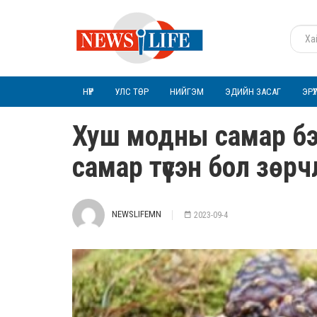
НҮҮР
УЛС ТӨР
НИЙГЭМ
ЭДИЙН ЗАСАГ
ЭРҮ
Хуш модны самар бэ
самар түүсэн бол зөр
NEWSLIFEMN
2023-09-4