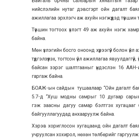
Байгаль орчны салбарын хяналтын газар 
нийслэлийн нутаг дэвсгэрт ойн дагалт баял
ажиллагаа эрхлэгч аж ахуйн нэгжүүдэд түвшин т
Түвшин тогтоох үзлэгт 49 аж ахуйн нэгж хам
байна.
Мөн үзлэгийн босго оноонд хүрээгүй болон үйл 
түдгэлзүүлэх, тогтсон үйл ажиллагаа явуулдагг
байсан зэрэг шалтгааныг үндэслэн 16 ААН-
гаргаж байна.
БОАЖ-ын сайдын тушаалаар “Ойн дагалт бая
5.7-д “
Хуш модны самрыг 10 дугаар сарын
гэж
заасны дагуу самар бэлтгэх хугацааг
байгууллагуудад анхааруулж байна.
Хэрэв хориглосон хугацаанд ойн дагалт бая
учруулсан хохирол, нөхөн төлбөрийг гаргуулж