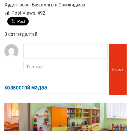
Хүндэтгэсэн: Баяртулгын Сэмжидмаа
Post Views:
492
0 cэтгэгдэлтэй
Илгээх
ХОЛБООТОЙ МЭДЭЭ