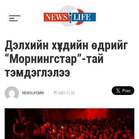
Дэлхийн хүүхдийн өдрийг
“Морнингстар”-тай
тэмдэглэлээ
NEWSLIFEMN
2025-11-22