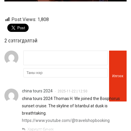
Post Views:
1,808
2 cэтгэгдэлтэй
Илгээх
china tours 2024
2025-11-22 | 12:50
•
china tours 2024 Thomas H. We joined the Bosphorus
sunset cruise. The skyline of Istanbul at dusk is
breathtaking.
https://www.youtube.com/@travelshopbooking
Хариулт бичих