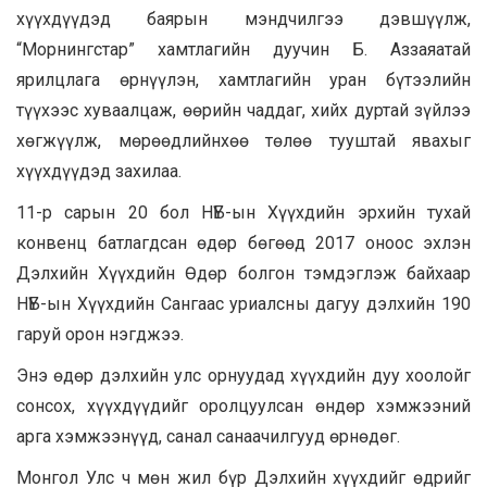
хүүхдүүдэд баярын мэндчилгээ дэвшүүлж,
“Морнингстар” хамтлагийн дуучин Б. Аззаяатай
ярилцлага өрнүүлэн, хамтлагийн уран бүтээлийн
түүхээс хуваалцаж, өөрийн чаддаг, хийх дуртай зүйлээ
хөгжүүлж, мөрөөдлийнхөө төлөө тууштай явахыг
хүүхдүүдэд захилаа.
11-р сарын 20 бол НҮБ-ын Хүүхдийн эрхийн тухай
конвенц батлагдсан өдөр бөгөөд 2017 оноос эхлэн
Дэлхийн Хүүхдийн Өдөр болгон тэмдэглэж байхаар
НҮБ-ын Хүүхдийн Сангаас уриалсны дагуу дэлхийн 190
гаруй орон нэгджээ.
Энэ өдөр дэлхийн улс орнуудад хүүхдийн дуу хоолойг
сонсох, хүүхдүүдийг оролцуулсан өндөр хэмжээний
арга хэмжээнүүд, санал санаачилгууд өрнөдөг.
Монгол Улс ч мөн жил бүр Дэлхийн хүүхдийг өдрийг