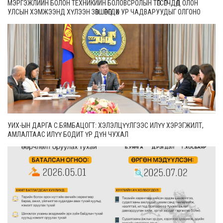
МЭРГЭЖЛИЙН БОЛОН ТЕХНИКИЙН БОЛОВСРОЛЫН ТӨГСӨГЧДӨД ОЛОН
УЛСЫН ХЭМЖЭЭНД ХҮЛЭЭН ЗӨВШӨӨРӨГДӨХ УР ЧАДВАРУУДЫГ ОЛГОНО
УИХ-ЫН ДАРГА С.БЯМБАЦОГТ: ХЭЛЭЛЦҮҮЛГЭЭС ИЛҮҮ ХЭРЭГЖИЛТ,
АМЛАЛТААС ИЛҮҮ БОДИТ ҮР ДҮН ЧУХАЛ