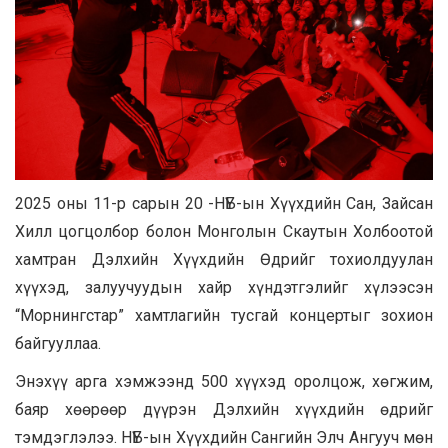
2025 оны 11-р сарын 20 -НҮБ-ын Хүүхдийн Сан, Зайсан
Хилл цогцолбор болон Монголын Скаутын Холбоотой
хамтран Дэлхийн Хүүхдийн Өдрийг тохиолдуулан
хүүхэд, залуучуудын хайр хүндэтгэлийг хүлээсэн
“Морнингстар” хамтлагийн тусгай концертыг зохион
байгууллаа.
Энэхүү арга хэмжээнд 500 хүүхэд оролцож, хөгжим,
баяр хөөрөөр дүүрэн Дэлхийн хүүхдийн өдрийг
тэмдэглэлээ. НҮБ-ын Хүүхдийн Сангийн Элч Ангууч мөн