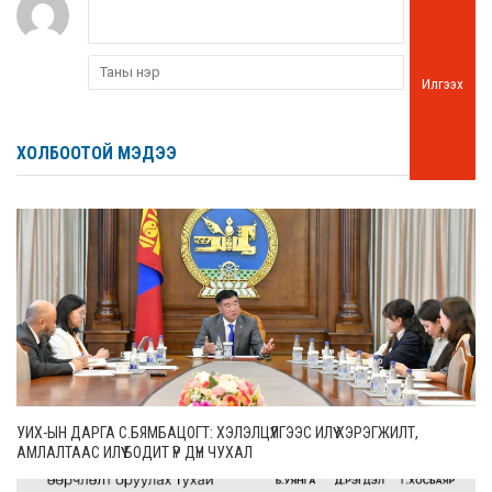
Илгээх
ХОЛБООТОЙ МЭДЭЭ
УИХ-ЫН ДАРГА С.БЯМБАЦОГТ: ХЭЛЭЛЦҮҮЛГЭЭС ИЛҮҮ ХЭРЭГЖИЛТ,
АМЛАЛТААС ИЛҮҮ БОДИТ ҮР ДҮН ЧУХАЛ