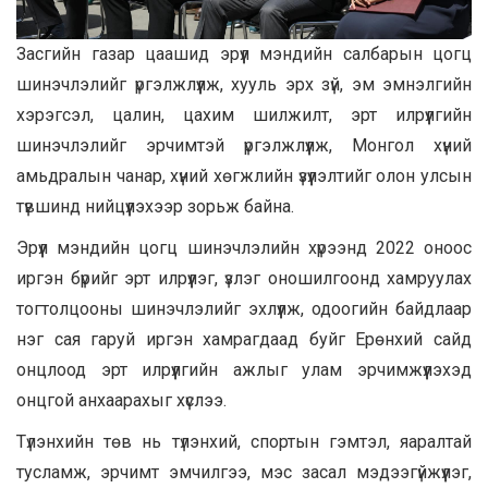
Засгийн газар цаашид эрүүл мэндийн салбарын цогц
шинэчлэлийг үргэлжлүүлж, хууль эрх зүй, эм эмнэлгийн
хэрэгсэл, цалин, цахим шилжилт, эрт илрүүлгийн
шинэчлэлийг эрчимтэй үргэлжлүүлж, Монгол хүний
амьдралын чанар, хүний хөгжлийн үзүүлэлтийг олон улсын
түвшинд нийцүүлэхээр зорьж байна.
Эрүүл мэндийн цогц шинэчлэлийн хүрээнд 2022 оноос
иргэн бүрийг эрт илрүүлэг, үзлэг оношилгоонд хамруулах
тогтолцооны шинэчлэлийг эхлүүлж, одоогийн байдлаар
нэг сая гаруй иргэн хамрагдаад буйг Ерөнхий сайд
онцлоод эрт илрүүлгийн ажлыг улам эрчимжүүлэхэд
онцгой анхаарахыг хүслээ.
Түлэнхийн төв нь түлэнхий, спортын гэмтэл, яаралтай
тусламж, эрчимт эмчилгээ, мэс засал мэдээгүйжүүлэг,