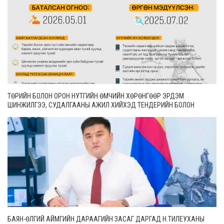
ТӨРИЙН БОЛОН ОРОН НУТГИЙН ӨМЧИЙН ХӨРӨНГӨӨР ЭРДЭМ
ШИНЖИЛГЭЭ, СУДАЛГААНЫ АЖИЛ ХИЙХЭД ТЕНДЕРИЙН БОЛОН
ГҮЙЦЭТГЭЛИЙН БАТАЛГАА ГАРГАХГҮЙ
БАЯН-ӨЛГИЙ АЙМГИЙН ДАРААГИЙН ЗАСАГ ДАРГАД Н.ТИЛЕУХАНЫ