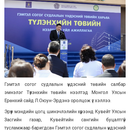
Гэмтэл согог судлалын үндэсний төвийн салбар
эмнэлэг Түлэнхийн төвийн нээлтэд Монгол Улсын
Ерөнхий сайд Л.Оюун-Эрдэнэ оролцож үг хэллээ.
Эрүүл мэндийн цогц шинэчлэлийн хүрээнд Кувейт Улсын
Засгийн газар, Кувейтийн сангийн буцалтгүй
тусламжаар баригдсан Гэмтэл согог судлалын үндэсний