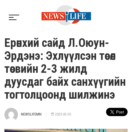
Ерөнхий сайд Л.Оюун-
Эрдэнэ: Эхлүүлсэн төсөл
төсвийн 2-3 жилд
дуусдаг байх санхүүгийн
тогтолцоонд шилжинэ
NEWSLIFEMN
2023-05-30