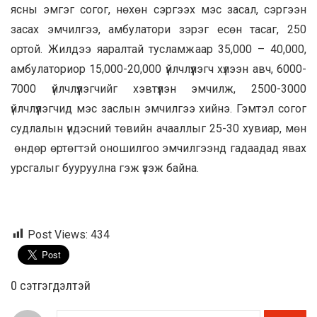
ясны эмгэг согог, нөхөн сэргээх мэс засал, сэргээн
засах эмчилгээ, амбулатори зэрэг есөн тасаг, 250
ортой. Жилдээ яаралтай тусламжаар 35,000 – 40,000,
амбулаториор 15,000-20,000 үйлчлүүлэгч хүлээн авч, 6000-
7000 үйлчлүүлэгчийг хэвтүүлэн эмчилж, 2500-3000
үйлчлүүлэгчид мэс заслын эмчилгээ хийнэ. Гэмтэл согог
судлалын үндэсний төвийн ачааллыг 25-30 хувиар, мөн
өндөр өртөгтэй оношилгоо эмчилгээнд гадаадад явах
урсгалыг бууруулна гэж үзэж байна.
Post Views:
434
0 cэтгэгдэлтэй