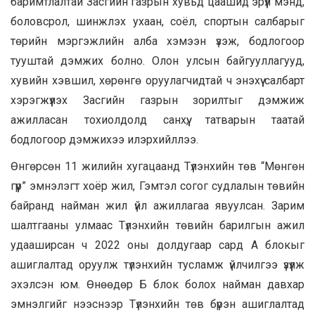
баримтлалтай Засгийн газрын хувьд цаашид эрүүл мэнд,
боловсрол, шинжлэх ухаан, соёл, спортын салбарыг
төрийн мэргэжлийн алба хэмээн үзэж, бодлогоор
тууштай дэмжих болно. Олон улсын байгууллагууд,
хувийн хэвшил, хөрөнгө оруулагчидтай ч энэхүү салбарт
хэрэгжүүлэх Засгийн газрын зорилтыг дэмжиж
ажилласан тохиолдолд санхүү, татварын таатай
бодлогоор дэмжихээ илэрхийллээ.
Өнгөрсөн 11 жилийн хугацаанд Түлэнхийн төв “Мөнгөн
гүүр” эмнэлэгт хоёр жил, Гэмтэл согог судлалын төвийн
байранд найман жил үйл ажиллагаа явуулсан. Зарим
шалтгааны улмаас Түлэнхийн төвийн барилгын ажил
удааширсан ч 2022 оны долдугаар сард А блокыг
ашиглалтад оруулж түлэнхийн тусламж үйлчилгээ үзүүлж
эхэлсэн юм. Өнөөдөр Б блок болох найман давхар
эмнэлгийг нээснээр Түлэнхийн төв бүрэн ашиглалтад