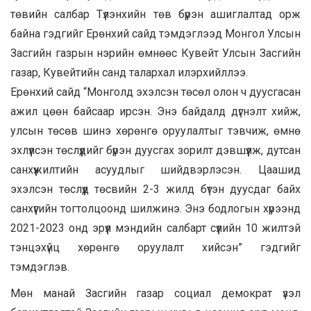
төвийн салбар Түлэнхийн төв бүрэн ашиглалтад орж
байна гэдгийг Ерөнхий сайд тэмдэглээд Монгол Улсын
Засгийн газрын нэрийн өмнөөс Кувейт Улсын Засгийн
газар, Кувейтийн санд талархал илэрхийллээ.
Ерөнхий сайд “Монголд эхэлсэн төсөл олон ч дуусгасан
ажил цөөн байсаар ирсэн. Энэ байдалд дүгнэлт хийж,
улсын төсөв шинэ хөрөнгө оруулалтыг тэвчиж, өмнө
эхлүүлсэн төслүүдийг бүрэн дуусгах зорилт дэвшүүлж, дутсан
санхүүжилтийн асуудлыг шийдвэрлэсэн. Цаашид
эхэлсэн төслүүд төсвийн 2-3 жилд бүтэн дуусдаг байх
санхүүгийн тогтолцоонд шилжинэ. Энэ бодлогын хүрээнд
2021-2023 онд эрүүл мэндийн салбарт сүүлийн 10 жилтэй
тэнцэхүйц хөрөнгө оруулалт хийсэн” гэдгийг
тэмдэглэв.
Мөн манай Засгийн газар социал демократ үзэл