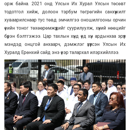
орж байна. 2021 онд Улсын Их Хурал Улсын төсөвт
тодотгол хийж, долоон тэрбум төгрөгийн санхүүжилт
хуваарилснаар тус төвд эмчилгээ оношилгооны орчин
үеийн тоног төхөөрөмжүүдийг суурилуулж, хүний нөөцийг
бүрэн бэлтгэжээ. Цар тахлын хүнд үед хүн ардынхаа эрүүл
мэндэд онцгой анхаарч, дэмжлэг үзүүлсэн Улсын Их
Хуралд Ерөнхий сайд энэ үеэр талархал илэрхийллээ.