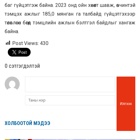
баг гүйцэтгэж байна. 2023 онд ойн хөнөөлт шавж, өвчинтэй
тэмцэх ажлыг 185,0 мянган га талбайд гүйцэтгэхээр
төлөвлөсөн бөгөөд тэмцлийн ажлын бэлтгэл байдлыг хангаж
байна.
Post Views:
430
0 cэтгэгдэлтэй
Илгээх
ХОЛБООТОЙ МЭДЭЭ