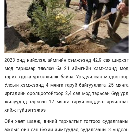
2023 онд нийслэл, аймгийн хэмжээнд 42,9 сая ширхэг
мод тарихаар төлөвлөсөн ба 21 аймгийн хэмжээнд мод
тарих хөдөлгөөн үргэлжилж байна. Урьдчилсан мэдээгээр
Улсын хэмжээнд 4 мянга гаруй байгууллага, 25 мянга
иргэдийн оролцоотойгоор 2,4 сая мод тарьсан бөгөөд урд
жилүүдэд тарьсан 17 мянга гаруй моддын арчилгааг
хийж гүйцэтгэжээ.
Ойн хөнөөлт шавж, өвчний тархалтыг тогтоох судалгааны
ажлыг ойн сан бүхий аймгуудад судалгааны 3 үндсэн