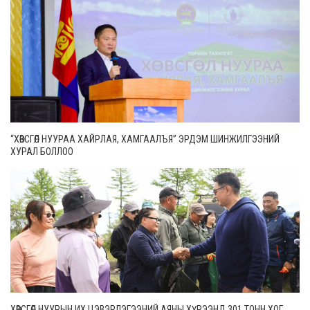
“ХӨВСГӨЛ НУУРАА ХАЙРЛАЯ, ХАМГААЛЪЯ” ЭРДЭМ ШИНЖИЛГЭЭНИЙ
ХУРАЛ БОЛЛОО
ХӨВСГӨЛ НУУРЫН ИХ ЦЭВЭРЛЭГЭЭНИЙ АЯНЫ ХҮРЭЭНД 301 ТОНН ХОГ