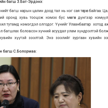
ийн багш З.Бат-Эрдэнэ:
йт багш нарын цалин доод тал нь нэг сая төгрөг байгаа. Ца
үний оронд хувь тооцож нэмэх бус мөнгөн дүнгээр нэмүүл
н жил тутамд нэмэгдэл олгодог. Үүнийг Улаанбаатар хотод 
бол багшлах боловсон хүчний асуудал улам хүндрэлтэй болж
увийн хүүтэй зээлтэй. Энэ зээлийг зургаан хувийн зэ
йн багш С.Болормаа: