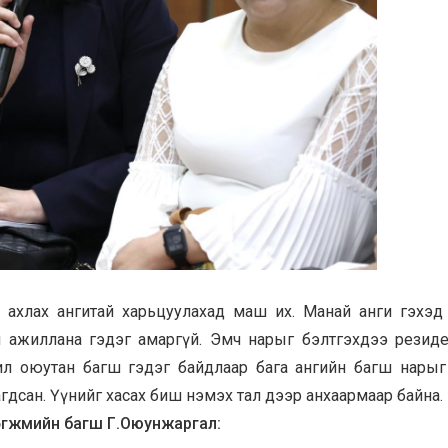
 ахлах ангитай харьцуулахад маш их. Манай анги гэхэд
эн ажиллана гэдэг амаргүй. Эмч нарыг бэлтгэхдээ резид
ил оюутан багш гэдэг байдлаар бага ангийн багш нарыг
асагдсан. Үүнийг хасах биш нэмэх тал дээр анхаармаар байна.
хөгжмийн багш Г.Оюунжаргал: