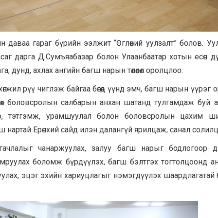
даваа гараг бүрийн ээлжит “Өглөөний уулзалт” болов. Уу
аг дарга Д.Сумъяабазар болон Улаанбаатар хотын есөн д
, дунд, ахлах ангийн багш нарын төлөөлөл оролцлоо.
өгжил рүү чиглэж байгаа бөгөөд үүнд эмч, багш нарын үүрэг 
мнөх боловсролын салбарын анхан шатанд тулгамдаж буй а
эр, тэтгэмж, урамшуулал болон боловсролын цахим ши
ш нартай Ерөнхий сайд илэн далангүй ярилцаж, санал солилц
гачлалыг чанаржуулах, залуу багш нарыг бодлогоор д
мруулах боломж бүрдүүлэх, багш бэлтгэх тогтолцоонд ан
руулах, эцэг эхийн хариуцлагыг нэмэгдүүлэх шаардлагатай 