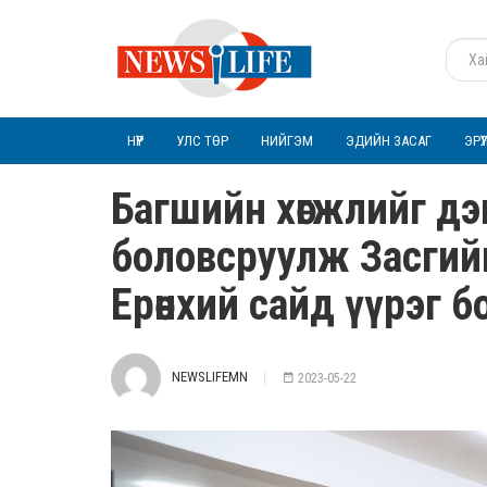
НҮҮР
УЛС ТӨР
НИЙГЭМ
ЭДИЙН ЗАСАГ
ЭРҮ
Багшийн хөгжлийг дэм
боловсруулж Засгий
Ерөнхий сайд үүрэг б
NEWSLIFEMN
2023-05-22