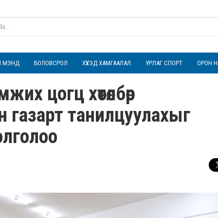
ҮЛ МЭНД
БОЛОВСРОЛ
ХҮҮХЭД ХАМГААЛАЛ
УРЛАГ СПОРТ
ОРОН Н
жих цогц хөтөлбөр
н газарт танилцуулахыг
олголоо