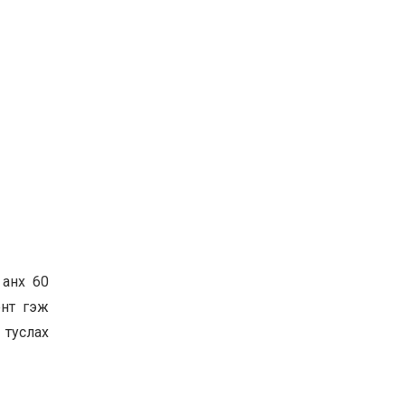
 анх 60
ент гэж
 туслах