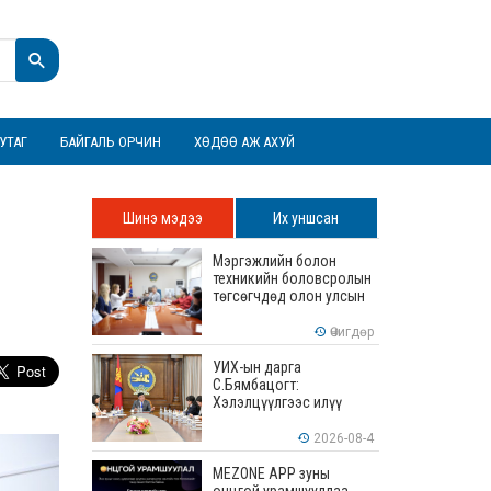
УТАГ
БАЙГАЛЬ ОРЧИН
ХӨДӨӨ АЖ АХУЙ
Шинэ мэдээ
Их уншсан
Мэргэжлийн болон
техникийн боловсролын
төгсөгчдөд олон улсын
хэмжээнд хүлээн
зөвшөөрөгдөх ур
Өчигдөр
чадваруудыг олгоно
УИХ-ын дарга
С.Бямбацогт:
Хэлэлцүүлгээс илүү
хэрэгжилт, амлалтаас
илүү бодит үр дүн чухал
2026-08-4
MEZONE APP зуны