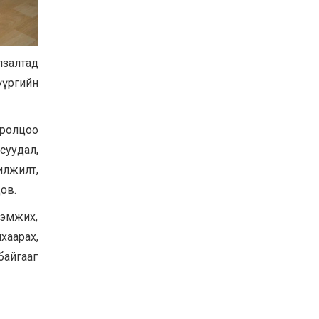
Хөвсгөл нуурын их
цэвэрлэгээний аяны
хүрээнд 301 тонн хог
хаягдлыг төвлөрүүлжээ
лзалтад
2026-07-30
үүргийн
Баян-Өлгий аймгийн
дараагийн Засаг даргад
Н.Тилеуханы нэр хүчтэй
яригдаж байна
оролцоо
2026-07-30
суудал,
А.Ю.Ивахин: Эрдэнэт
хотын түүх бол бидний
лжилт,
амжилтын түүх
ов.
2026-07-27
эмжих,
хаарах,
байгааг