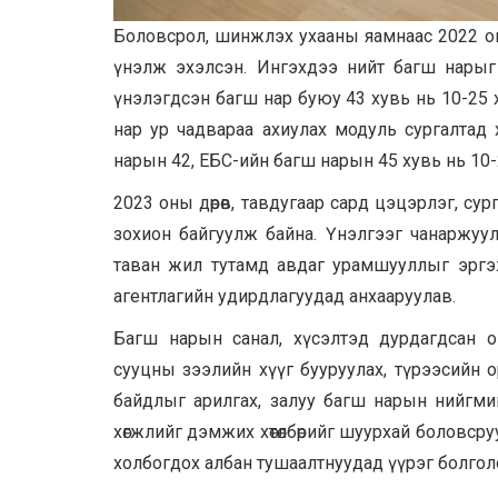
Боловсрол, шинжлэх ухааны яамнаас 2022 он
үнэлж эхэлсэн. Ингэхдээ нийт багш нарыг
үнэлэгдсэн багш нар буюу 43 хувь нь 10-25
нар ур чадвараа ахиулах модуль сургалтад
нарын 42, ЕБС-ийн багш нарын 45 хувь нь 10
2023 оны дөрөв, тавдугаар сард цэцэрлэг, с
зохион байгуулж байна. Үнэлгээг чанаржуула
таван жил тутамд авдаг урамшууллыг эргэж
агентлагийн удирдлагуудад анхааруулав.
Багш нарын санал, хүсэлтэд дурдагдсан о
сууцны зээлийн хүүг бууруулах, түрээсийн 
байдлыг арилгах, залуу багш нарын нийгми
хөгжлийг дэмжих хөтөлбөрийг шуурхай боловсру
холбогдох албан тушаалтнуудад үүрэг болгол