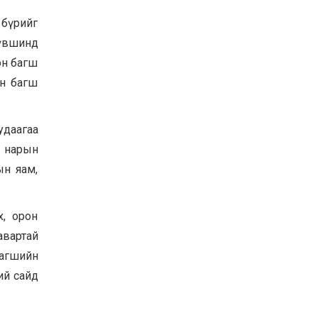
 бүрийг
түвшинд
эн багш
йн багш
удаагаа
ш нарын
ын яам,
х, орон
авартай
багшийн
ий сайд