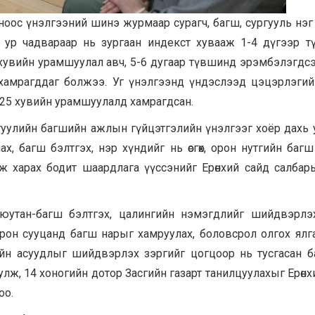
оос үнэлгээний шинэ журмаар сурагч, багш, сургууль нэг
 ур чадвараар нь зургаан индекст хувааж 1-4 дүгээр 
 хувийн урамшуулал авч, 5-6 дугаар түвшинд эрэмбэлэгдс
 хамрагддаг болжээ. Уг үнэлгээнд үндэслээд цэцэрлэги
-25 хувийн урамшуулалд хамрагдсан.
ургуулийн багшийн ажлын гүйцэтгэлийн үнэлгээг хоёр дахь 
х, багш бэлтгэх, нэр хүндийг нь өсгөх, орон нутгийн баг
 харах бодит шаардлага үүссэнийг Ерөнхий сайд салбар
юутан-багш бэлтгэх, цалингийн нэмэгдлийг шийдвэрлэ
орон сууцанд багш нарыг хамруулах, боловсрол олгох ялг
йн асуудлыг шийдвэрлэх зэргийг цогцоор нь тусгасан 
улж, 14 хоногийн дотор Засгийн газарт танилцуулахыг Ерөнх
оо.