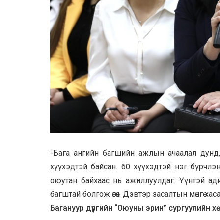
-Бага ангийн багшийн ажлын ачаалал дунд,
хүүхэдтэй байсан. 60 хүүхэдтэй нэг бүрчл
оюутан байхаас нь ажиллуулдаг. Үүнтэй ад
багштай болгож өгөөч. Дэвтэр засалтын мөнгө х
Багануур дүүргийн “Оюуны эрин” сургуулийн 