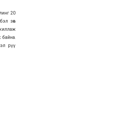
линг 20
бэл зөв
ажиллаж
 байна.
эл рүү