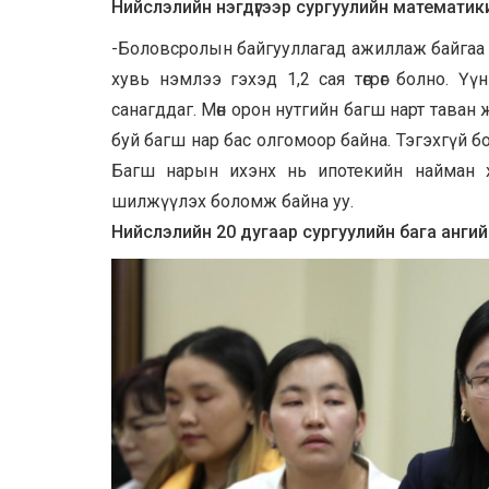
Нийслэлийн нэгдүгээр сургуулийн математик
-Боловсролын байгууллагад ажиллаж байгаа ни
хувь нэмлээ гэхэд 1,2 сая төгрөг болно. Ү
санагддаг. Мөн орон нутгийн багш нарт тава
буй багш нар бас олгомоор байна. Тэгэхгүй 
Багш нарын ихэнх нь ипотекийн найман х
шилжүүлэх боломж байна уу.
Нийслэлийн 20 дугаар сургуулийн бага анги