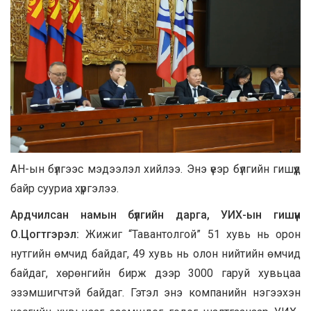
АН-ын бүлгээс мэдээлэл хийлээ. Энэ үеэр бүлгийн гишүүд
байр сууриа хүргэлээ.
Ардчилсан намын бүлгийн дарга, УИХ-ын гишүүн
О.Цогтгэрэл:
Жижиг “Тавантолгой” 51 хувь нь орон
нутгийн өмчид байдаг, 49 хувь нь олон нийтийн өмчид
байдаг, хөрөнгийн бирж дээр 3000 гаруй хувьцаа
эзэмшигчтэй байдаг. Гэтэл энэ компанийн нэгээхэн