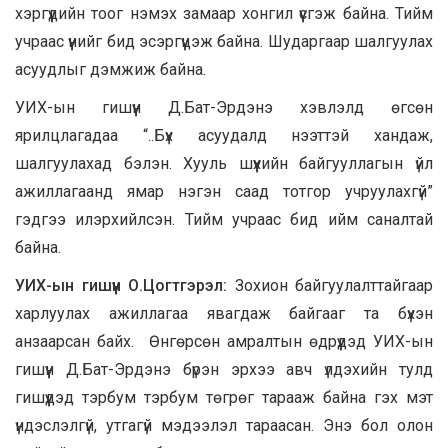
хэргүүдийн тоог нэмэх замаар хонгил үүсгэж байна. Тийм
учраас үүнийг бид эсэргүүцэж байна. Шударгаар шалгуулах
асуудлыг дэмжиж байна.
УИХ-ын гишүүн Д.Бат-Эрдэнэ хэвлэлд өгсөн
ярилцлагадаа “..Бүх асуудалд нээттэй хандаж,
шалгуулахад бэлэн. Хууль шүүхийн байгууллагын үйл
ажиллагаанд ямар нэгэн саад тотгор учруулахгүй”
гэдгээ илэрхийлсэн. Тийм учраас бид ийм саналтай
байна.
УИХ-ын гишүүн О.Цогтгэрэл:
Зохион байгуулалттайгаар
харлуулах ажиллагаа явагдаж байгааг та бүхэн
анзаарсан байх. Өнгөрсөн амралтын өдрүүдэд УИХ-ын
гишүүн Д.Бат-Эрдэнэ бүрэн эрхээ авч үлдэхийн тулд
гишүүдэд тэрбум тэрбум төгрөг тарааж байна гэх мэт
үндэслэлгүй, утгагүй мэдээлэл тараасан. Энэ бол олон