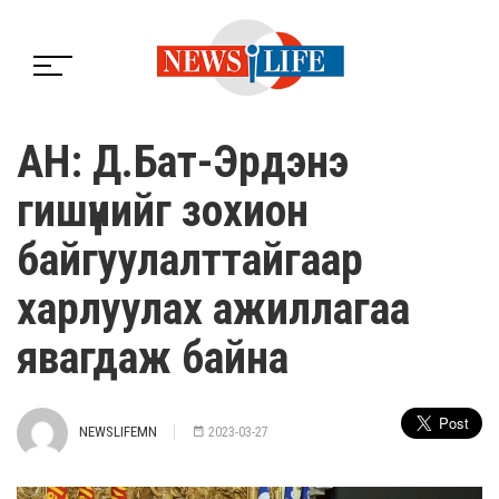
АН: Д.Бат-Эрдэнэ
гишүүнийг зохион
байгуулалттайгаар
харлуулах ажиллагаа
явагдаж байна
NEWSLIFEMN
2023-03-27