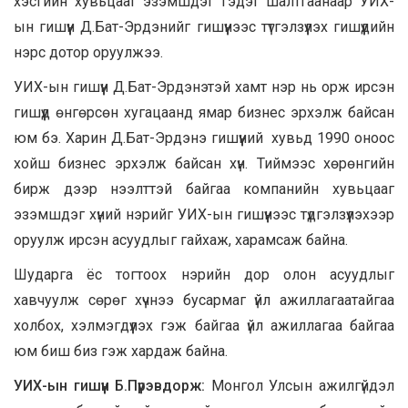
хэсгийн хувьцааг эзэмшдэг гэдэг шалтгаанаар УИХ-
ын гишүүн Д.Бат-Эрдэнийг гишүүнээс түтгэлзүүлэх гишүүдийн
нэрс дотор оруулжээ.
УИХ-ын гишүүн Д.Бат-Эрдэнэтэй хамт нэр нь орж ирсэн
гишүүд өнгөрсөн хугацаанд ямар бизнес эрхэлж байсан
юм бэ. Харин Д.Бат-Эрдэнэ гишүүний хувьд 1990 оноос
хойш бизнес эрхэлж байсан хүн. Тиймээс хөрөнгийн
бирж дээр нээлттэй байгаа компанийн хувьцааг
эзэмшдэг хүний нэрийг УИХ-ын гишүүнээс түдгэлзүүлэхээр
оруулж ирсэн асуудлыг гайхаж, харамсаж байна.
Шударга ёс тогтоох нэрийн дор олон асуудлыг
хавчуулж сөрөг хүчнээ бусармаг үйл ажиллагаатайгаа
холбох, хэлмэгдүүлэх гэж байгаа үйл ажиллагаа байгаа
юм биш биз гэж хардаж байна.
УИХ-ын гишүүн Б.Пүрэвдорж:
Монгол Улсын ажилгүйдэл