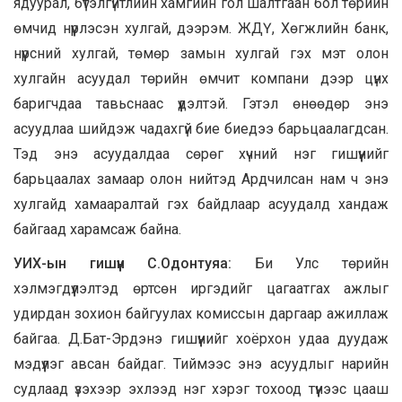
ядуурал, бүтэлгүйтлийн хамгийн гол шалтгаан бол төрийн
өмчид нүүрлэсэн хулгай, дээрэм. ЖДҮ, Хөгжлийн банк,
нүүрсний хулгай, төмөр замын хулгай гэх мэт олон
хулгайн асуудал төрийн өмчит компани дээр цүнх
баригчдаа тавьснаас үүдэлтэй. Гэтэл өнөөдөр энэ
асуудлаа шийдэж чадахгүй бие биедээ барьцаалагдсан.
Тэд энэ асуудалдаа сөрөг хүчний нэг гишүүнийг
барьцаалах замаар олон нийтэд Ардчилсан нам ч энэ
хулгайд хамааралтай гэх байдлаар асуудалд хандаж
байгаад харамсаж байна.
УИХ-ын гишүүн С.Одонтуяа:
Би Улс төрийн
хэлмэгдүүлэлтэд өртсөн иргэдийг цагаатгах ажлыг
удирдан зохион байгуулах комиссын даргаар ажиллаж
байгаа. Д.Бат-Эрдэнэ гишүүнийг хоёрхон удаа дуудаж
мэдүүлэг авсан байдаг. Тиймээс энэ асуудлыг нарийн
судлаад үзэхээр эхлээд нэг хэрэг тохоод түүнээс цааш