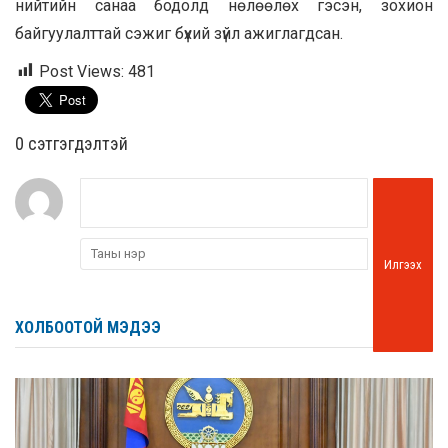
нийтийн санаа бодолд нөлөөлөх гэсэн, зохион
байгуулалттай сэжиг бүхий зүйл ажиглагдсан.
Post Views:
481
0 cэтгэгдэлтэй
Илгээх
ХОЛБООТОЙ МЭДЭЭ