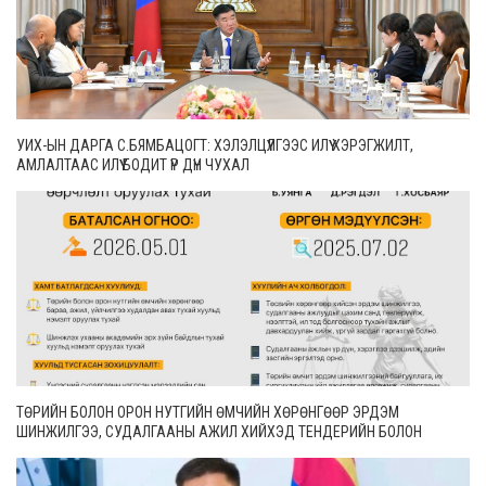
УИХ-ЫН ДАРГА С.БЯМБАЦОГТ: ХЭЛЭЛЦҮҮЛГЭЭС ИЛҮҮ ХЭРЭГЖИЛТ,
АМЛАЛТААС ИЛҮҮ БОДИТ ҮР ДҮН ЧУХАЛ
ТӨРИЙН БОЛОН ОРОН НУТГИЙН ӨМЧИЙН ХӨРӨНГӨӨР ЭРДЭМ
ШИНЖИЛГЭЭ, СУДАЛГААНЫ АЖИЛ ХИЙХЭД ТЕНДЕРИЙН БОЛОН
ГҮЙЦЭТГЭЛИЙН БАТАЛГАА ГАРГАХГҮЙ