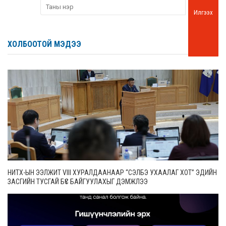
Илгээх
ХОЛБООТОЙ МЭДЭЭ
НИТХ-ЫН ЭЭЛЖИТ VIII ХУРАЛДААНААР “СЭЛБЭ УХААЛАГ ХОТ” ЭДИЙН
ЗАСГИЙН ТУСГАЙ БҮС БАЙГУУЛАХЫГ ДЭМЖЛЭЭ