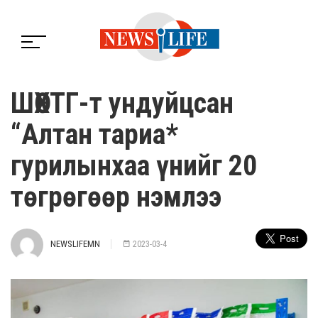
ШӨХТГ-т ундуйцсан
“Алтан тариа*
гурилынхаа үнийг 20
төгрөгөөр нэмлээ
NEWSLIFEMN
2023-03-4