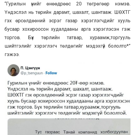
“Гурилын үнийг өнөөдрөөс 20 төгрөгөөр нэмэв.
Үндэслэл нь төрийн дарамт, шахалт, шантааж. ШӨХТГ
гэх өрсөлдөөний эсрэг газар хэрэглэгчдийг хууль
бусаар хохироосон худалдааны арга хэрэглэсэн гэж
торгов. Бүх төрлийн татвар, хураамж,торгууль
шийтгэлийг хэрэглэгч төлдөгийг мэдэхгүй бололто*”
гэжээ.