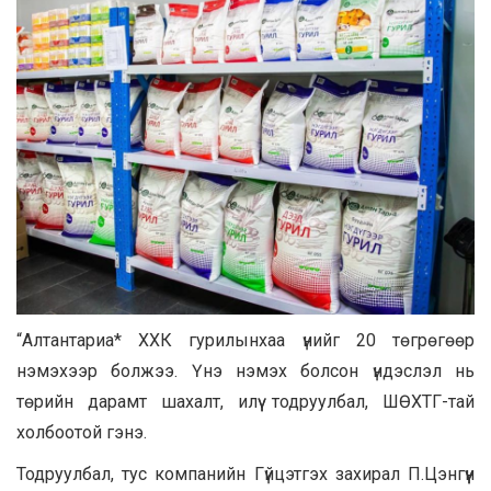
“Алтантариа* ХХК гурилынхаа үнийг 20 төгрөгөөр
нэмэхээр болжээ. Үнэ нэмэх болсон үндэслэл нь
төрийн дарамт шахалт, илүү тодруулбал, ШӨХТГ-тай
холбоотой гэнэ.
Тодруулбал, тус компанийн Гүйцэтгэх захирал П.Цэнгүүн