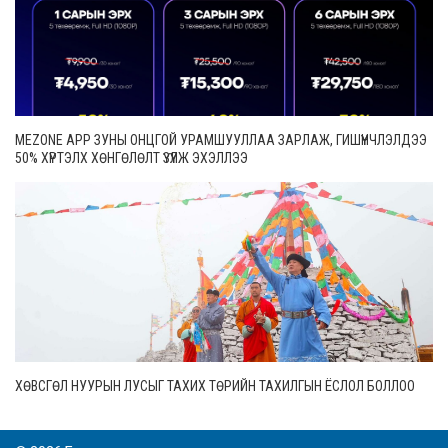
MEZONE APP ЗУНЫ ОНЦГОЙ УРАМШУУЛЛАА ЗАРЛАЖ, ГИШҮҮНЧЛЭЛДЭЭ
50% ХҮРТЭЛХ ХӨНГӨЛӨЛТ ҮЗҮҮЛЖ ЭХЭЛЛЭЭ
ХӨВСГӨЛ НУУРЫН ЛУСЫГ ТАХИХ ТӨРИЙН ТАХИЛГЫН ЁСЛОЛ БОЛЛОО