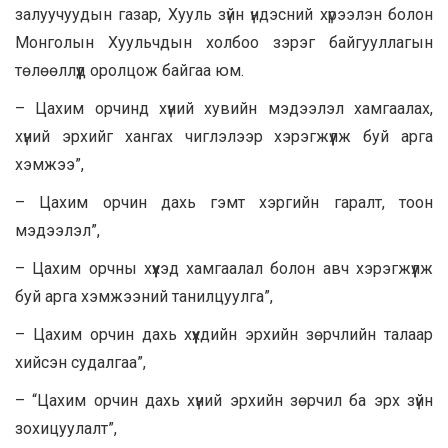
залуучуудын газар, Хууль зүйн үндэсний хүрээлэн болон
Монголын Хуульчдын холбоо зэрэг байгууллагын
төлөөллүүд оролцож байгаа юм.
– Цахим орчинд хүний хувийн мэдээлэл хамгаалах,
хүний эрхийг хангах чиглэлээр хэрэгжүүлж буй арга
хэмжээ”,
– Цахим орчин дахь гэмт хэргийн гаралт, тоон
мэдээлэл”,
– Цахим орчны хүүхэд хамгаалал болон авч хэрэгжүүлж
буй арга хэмжээний танилцуулга”,
– Цахим орчин дахь хүүхдийн эрхийн зөрчлийн талаар
хийсэн судалгаа”,
– “Цахим орчин дахь хүний эрхийн зөрчил ба эрх зүйн
зохицуулалт”,