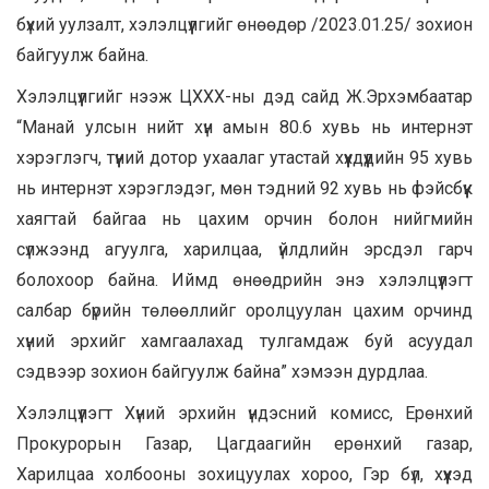
бүхий уулзалт, хэлэлцүүлгийг өнөөдөр /2023.01.25/ зохион
байгуулж байна.
Хэлэлцүүлгийг нээж ЦХХХ-ны дэд сайд Ж.Эрхэмбаатар
“Манай улсын нийт хүн амын 80.6 хувь нь интернэт
хэрэглэгч, түүний дотор ухаалаг утастай хүүхдүүдийн 95 хувь
нь интернэт хэрэглэдэг, мөн тэдний 92 хувь нь фэйсбүүк
хаягтай байгаа нь цахим орчин болон нийгмийн
сүлжээнд агуулга, харилцаа, үйлдлийн эрсдэл гарч
болохоор байна. Иймд өнөөдрийн энэ хэлэлцүүлэгт
салбар бүрийн төлөөллийг оролцуулан цахим орчинд
хүний эрхийг хамгаалахад тулгамдаж буй асуудал
сэдвээр зохион байгуулж байна” хэмээн дурдлаа.
Хэлэлцүүлэгт Хүний эрхийн үндэсний комисс, Ерөнхий
Прокурорын Газар, Цагдаагийн ерөнхий газар,
Харилцаа холбооны зохицуулах хороо, Гэр бүл, хүүхэд