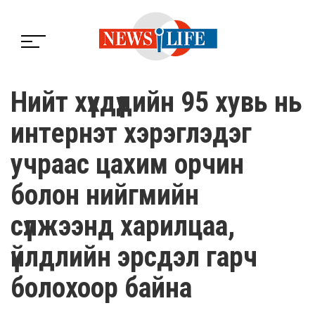
Нийт хүүхдүүдийн 95 хувь нь
интернэт хэрэглэдэг
учраас цахим орчин
болон нийгмийн
сүлжээнд харилцаа,
үйлдлийн эрсдэл гарч
болохоор байна