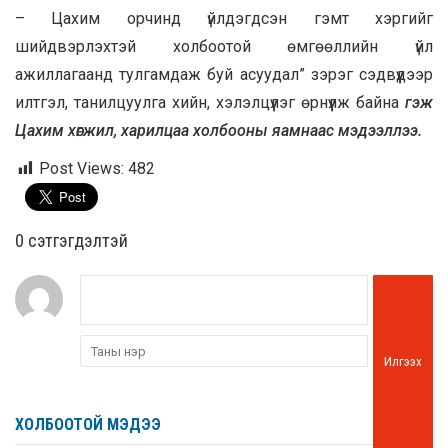
– Цахим орчинд үйлдэгдсэн гэмт хэргийг
шийдвэрлэхтэй холбоотой өмгөөллийн үйл
ажиллагаанд тулгамдаж буй асуудал” зэрэг сэдвүүдээр
илтгэл, танилцуулга хийн, хэлэлцүүлэг өрнүүлж байна
гэж
Цахим хөгжил, харилцаа холбооны яамнаас мэдээллээ.
Post Views:
482
0 cэтгэгдэлтэй
Илгээх
ХОЛБООТОЙ МЭДЭЭ