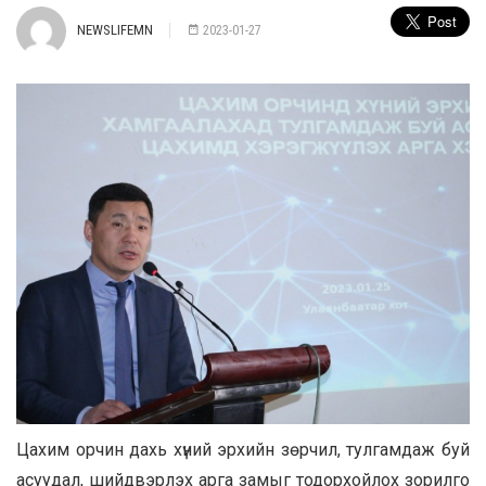
NEWSLIFEMN
2023-01-27
Цахим орчин дахь хүний эрхийн зөрчил, тулгамдаж буй
асуудал, шийдвэрлэх арга замыг тодорхойлох зорилго