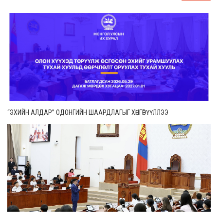
“ЭХИЙН АЛДАР” ОДОНГИЙН ШААРДЛАГЫГ ХӨНГӨРҮҮЛЛЭЭ