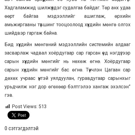
Хадгаламжид шилжүүлдэг судалгаа байдаг. Төр анх удаа
өөрт байгаа мэдээллийг ашиглаж, өрхийн
амьжиргааны түвшинг тооцоолоод хүүхдийн мөнгө олгох
шийдвэр гаргаж байна.
Бид хүүхдийн мөнгөний мэдээллийн системийн алдааг
засварлаж чадвал хоёрдугаар сар гарсан үед нэгдүгээр
сарын хүүхдийн мөнгийг нь нөхөж өгнө. Хоёрдугаар
сарын хүүхдийн мөнгийг бас өгнө. Түүнчлэн Цагаан сар
дөхөх учраас үүнтэй уялдуулан, гуравдугаар сарынхыг
урьдчилж нэг дор өгөхөөр бэлтгэлээ хангаж эхэлсэн”
гэв.
Post Views:
513
0 cэтгэгдэлтэй