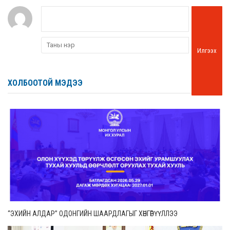
Илгээх
ХОЛБООТОЙ МЭДЭЭ
“ЭХИЙН АЛДАР” ОДОНГИЙН ШААРДЛАГЫГ ХӨНГӨРҮҮЛЛЭЭ