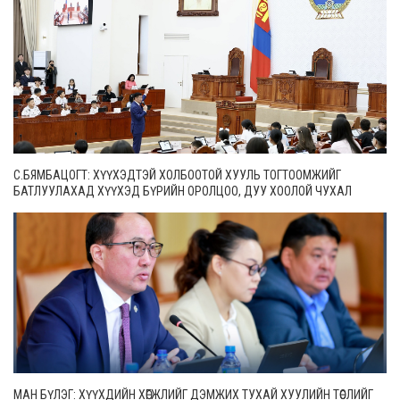
С.БЯМБАЦОГТ: ХҮҮХЭДТЭЙ ХОЛБООТОЙ ХУУЛЬ ТОГТООМЖИЙГ
БАТЛУУЛАХАД ХҮҮХЭД БҮРИЙН ОРОЛЦОО, ДУУ ХООЛОЙ ЧУХАЛ
МАН БҮЛЭГ: ХҮҮХДИЙН ХӨГЖЛИЙГ ДЭМЖИХ ТУХАЙ ХУУЛИЙН ТӨСЛИЙГ