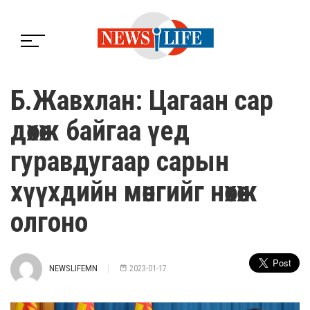
Б.Жавхлан: Цагаан сар
дөхөж байгаа үед
гуравдугаар сарын
хүүхдийн мөнгийг нөхөж
олгоно
NEWSLIFEMN
2023-01-17