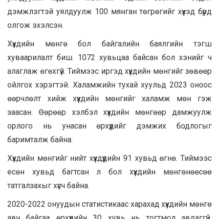
дэмжлэгтэй уялдуулж 100 мянган төгрөгийг хүүхэд бүрд
олгож эхэлсэн.
Хүүхдийн мөнгө бол байгалийн баялгийн тэгш
хуваарилалт биш. 1072 хувьцаа байсан бол хэнийг ч
алаглаж өгөхгүй. Тиймээс иргэд хүүхдийн мөнгийг зөвөөр
ойлгох хэрэгтэй. Халамжийн тухай хуульд 2023 оноос
өөрчлөлт хийж хүүхдийн мөнгийг халамж мөн гэж
заасан. Өөрөөр хэлбэл хүүхдийн мөнгөөр дамжуулж
орлого нь унасан өрхүүдийг дэмжих бодлогыг
баримталж байна.
Хүүхдийн мөнгийг нийт хүүхдүүдийн 91 хувьд өгнө. Тиймээс
есөн хувьд багтсан л бол хүүхдийн мөнгөнөөсөө
татгалзахыг хүсч байна.
2020-2022 онуудын статистикаас харахад хүүхдийн мөнгө
авч байгаа өрхүүдийн 30 хувь нь тогтмол авдаггүй.