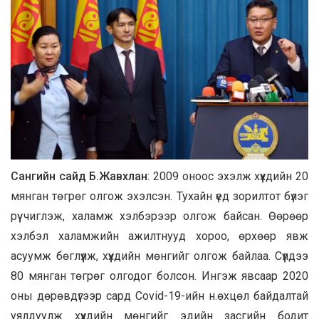
Сангийн сайд Б.Жавхлан
: 2009 оноос эхэлж хүүхдийн 20
мянган төгрөг олгож эхэлсэн. Тухайн үед зорилтот бүлэг
рүү чиглэж, халамж хэлбэрээр олгож байсан. Өөрөөр
хэлбэл халамжийн ажилтнууд хороо, өрхөөр явж
асуумж бөглүүлж, хүүхдийн мөнгийг олгож байлаа. Сүүлдээ
80 мянган төгрөг олгодог болсон. Ингэж явсаар 2020
оны дөрөвдүгээр сард Covid-19-ийн н.өхцөл байдалтай
уялдуулж хүүхдийн мөнгийг эдийн засгийн бодит