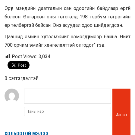
Эрүүл мэндийн даатгалын сан одоогийн байдлаар өргүй
болсон. Өнгөрсөн оны төгсгөлд 198 тэрбум төгрөгийн
өр төлбөртэй байсан. Энэ асуудал одоо шийдэгдсэн.
Цаашид эмийн хүртээмжийг нэмэгдүүлмээр байна. Нийт
700 орчим эмийг хөнгөлөлттэй олгодог” гэв.
Post Views:
3,034
0 cэтгэгдэлтэй
Илгээх
ХОЛБООТОЙ МЭДЭЭ