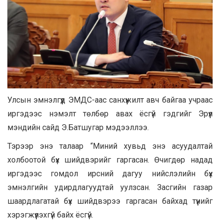
Улсын эмнэлгүүд ЭМДС-аас санхүүжилт авч байгаа учраас
иргэдээс нэмэлт төлбөр авах ёсгүй гэдгийг Эрүүл
мэндийн сайд Э.Батшугар мэдээллээ.
Тэрээр энэ талаар “Миний хувьд энэ асуудалтай
холбоотой бүх шийдвэрийг гаргасан. Өчигдөр надад
иргэдээс гомдол ирсний дагуу нийслэлийн бүх
эмнэлгийн удирдлагуудтай уулзсан. Засгийн газар
шаардлагатай бүх шийдвэрээ гаргасан байхад түүнийг
хэрэгжүүлэхгүй байх ёсгүй.