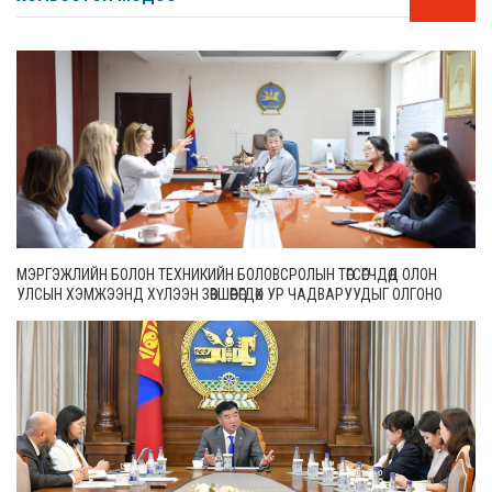
МЭРГЭЖЛИЙН БОЛОН ТЕХНИКИЙН БОЛОВСРОЛЫН ТӨГСӨГЧДӨД ОЛОН
УЛСЫН ХЭМЖЭЭНД ХҮЛЭЭН ЗӨВШӨӨРӨГДӨХ УР ЧАДВАРУУДЫГ ОЛГОНО