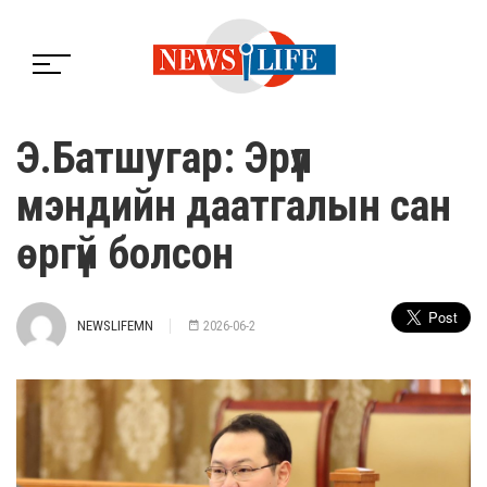
Э.Батшугар: Эрүүл
мэндийн даатгалын сан
өргүй болсон
NEWSLIFEMN
2026-06-2