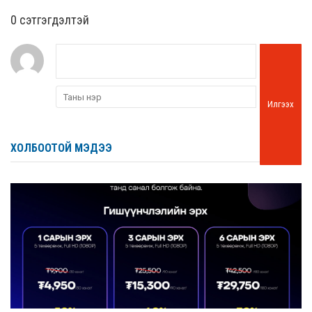
0 cэтгэгдэлтэй
Илгээх
ХОЛБООТОЙ МЭДЭЭ