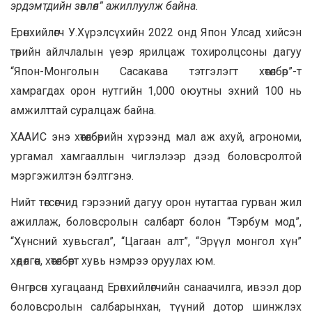
эрдэмтдийн зөвлөл” ажиллуулж байна.
Ерөнхийлөгч У.Хүрэлсүхийн 2022 онд Япон Улсад хийсэн
төрийн айлчлалын үеэр ярилцаж тохиролцсоны дагуу
“Япон-Монголын Сасакава тэтгэлэгт хөтөлбөр”-т
хамрагдах орон нутгийн 1,000 оюутны эхний 100 нь
амжилттай суралцаж байна.
ХААИС энэ хөтөлбөрийн хүрээнд мал аж ахуй, агрономи,
ургамал хамгааллын чиглэлээр дээд боловсролтой
мэргэжилтэн бэлтгэнэ.
Нийт төгсөгчид гэрээний дагуу орон нутагтаа гурван жил
ажиллаж, боловсролын салбарт болон “Тэрбум мод”,
“Хүнсний хувьсгал”, “Цагаан алт”, “Эрүүл монгол хүн”
хөдөлгөөн, хөтөлбөрт хувь нэмрээ оруулах юм.
Өнгөрсөн хугацаанд Ерөнхийлөгчийн санаачилга, ивээл дор
боловсролын салбарынхан, түүний дотор шинжлэх