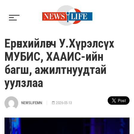
Ерөнхийлөгч У.Хүрэлсүх
МУБИС, ХААИС-ийн
багш, ажилтнуудтай
уулзлаа
NEWSLIFEMN
2026-05-13