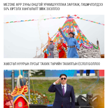
MEZONE APP ЗУНЫ ОНЦГОЙ УРАМШУУЛЛАА ЗАРЛАЖ, ГИШҮҮНЧЛЭЛДЭЭ
50% ХҮРТЭЛХ ХӨНГӨЛӨЛТ ҮЗҮҮЛЖ ЭХЭЛЛЭЭ
ХӨВСГӨЛ НУУРЫН ЛУСЫГ ТАХИХ ТӨРИЙН ТАХИЛГЫН ЁСЛОЛ БОЛЛОО