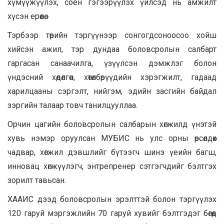
хүмүүжүүлэх, соён гэгээрүүлэх үйлсэд нь амжилт
хүсэн ерөөлөө.
Тэрбээр төрийн тэргүүнээр сонгогдсоноосоо хойш
хийсэн ажил, тэр дундаа боловсролын салбарт
гаргасан санаачилга, үзүүлсэн дэмжлэг болон
үндэсний хөдөлгөөн, хөтөлбөрүүдийн хэрэгжилт, гадаад
харилцааны сэргэлт, нийгэм, эдийн засгийн байдал
зэргийн талаар товч танилцууллаа.
Орчин цагийн боловсролын салбарын хөгжилд үнэтэй
хувь нэмэр оруулсан МУБИС нь улс орны өрсөлдөх
чадвар, хөгжил дэвшлийг бүтээгч шинэ үеийн багш,
инновац хөгжүүлэгч, энтрепренер сэтгэгчдийг бэлтгэх
зорилт тавьсан.
ХААИС дээд боловсролын эрэлттэй болон тэргүүлэх
120 гаруй мэргэжлийн 70 гаруй хувийг бэлтгэдэг бөгөөд