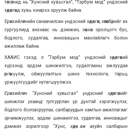
төгсөгчид нь “Хүнсний хувьсгал”, ”Тэрбум мод” үндэсний
хөдөлгөөнд хувь нэмрээ оруулж байна.
Ерөнхийлөгчийн санаачилсан үндэсний хөдөлгөөн, хөтөлбөрийг их
сургуулиуд анхнаас нь дэмжин, зөвхөн оролцогч бус,
бодлого, судалгаа, инновацын манлайлагч болон
ажиллаж байна.
ХААИС гэхэд л “Тэрбум мод” үндэсний хөдөлгөөний
хүрээнд эрдэм шинжилгээ, судалгааны ажлуудаа
өргөжүүлж, ойжуулалтын шинэ технологи, тарьц
үржүүлгүүдийг нутагшуулжээ.
Ерөнхийлөгч “Хүнсний хувьсгал” үндэсний хөдөлгөөнийг
шинжлэх ухаанд тулгуурлан үр дүнтэй хэрэгжүүлэх,
бодлого боловсруулах, салбаруудын хамтын ажиллагааг
эрчимжүүлэх, эрдэм шинжилгээ, судалгаа, инновацыг
дэмжих зорилгоор “Хүнс, хөдөө аж ахуйн салбарын