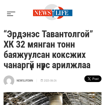
“Эрдэнэс Тавантолгой”
ХК 32 мянган тонн
баяжуулсан коксжих
чанаргүй нүүрс арилжлаа
NEWSLIFEMN
2025-06-26