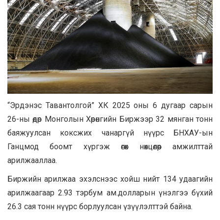
“Эрдэнэс Тавантолгой” ХК 2025 оны 6 дугаар сарын
26-ны өдөр Монголын Хөрөнгийн Биржээр 32 мянган тонн
баяжуулсан коксжих чанаргүй нүүрс БНХАУ-ын
Ганцмод боомт хүргэж өгөх нөхцөлөөр амжилттай
арилжааллаа.
Биржийн арилжаа эхэлснээс хойш нийт 134 удаагийн
арилжаагаар 2.93 тэрбум ам.долларын үнэлгээ бүхий
26.3 сая тонн нүүрс борлуулсан үзүүлэлттэй байна.