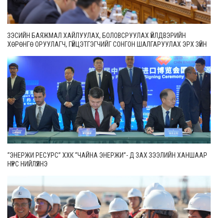
ЗЭСИЙН БАЯЖМАЛ ХАЙЛУУЛАХ, БОЛОВСРУУЛАХ ҮЙЛДВЭРИЙН
ХӨРӨНГӨ ОРУУЛАГЧ, ГҮЙЦЭТГЭГЧИЙГ СОНГОН ШАЛГАРУУЛАХ ЭРХ ЗҮЙН
ОРЧНЫГ САЙЖРУУЛНА
“ЭНЕРЖИ РЕСУРС” ХХК “ЧАЙНА ЭНЕРЖИ”- Д ЗАХ ЗЭЭЛИЙН ХАНШААР
НҮҮРС НИЙЛҮҮЛНЭ