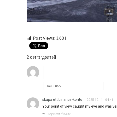
Post Views:
3,601
2 cэтгэгдэлтэй
skapa ett binance-konto
2025-12-11 | 04:41
•
Your point of view caught my eye and was very
Хариулт бичих