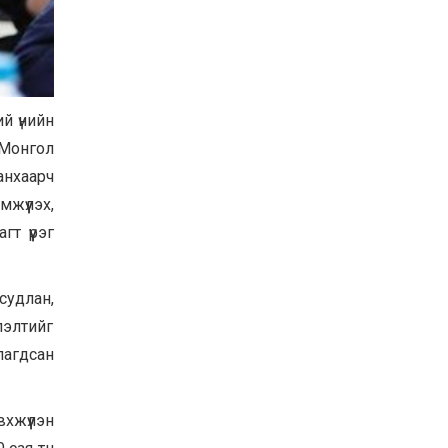
Хөвсгөл нуурын их
цэвэрлэгээний аяны
хүрээнд 301 тонн хог
хаягдлыг төвлөрүүлжээ
2026-07-30
Баян-Өлгий аймгийн
ий үнийн
дараагийн Засаг даргад
 Монгол
Н.Тилеуханы нэр хүчтэй
яригдаж байна
анхаарч
2026-07-30
үүлэх,
А.Ю.Ивахин: Эрдэнэт
т үүрэг
хотын түүх бол бидний
амжилтын түүх
2026-07-27
судлан,
элтийг
лагдсан
хжүүлэн