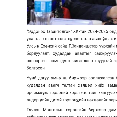
“Эрдэнэс Тавантолгой” ХК-тай 2024-2025 онд нү
уналтаас шалтгаалж нүүрсээ татан авах үйл а
Улсын Ерөнхий сайд Г.Занданшатар уурхайн ү
борлуулалт, худалдан авалтыг сайжруула
экспортыг нэмэгдүүлэх чиглэлээр шуурхай ар
болгосон.
Үүний дагуу өмнө нь биржээр арилжаалсан б
худалдан авагч талтай хэлцэл хийх зама
эрчимжүүлж гэрээний хэрэгжилтийг хангуул
өндөр үнийн дүнтэй гэрээнүүдийн нөхцөлийг ө
Түүнчлэн Монголын хөрөнгийн биржээр дамж