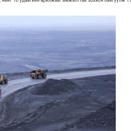
 нийт 16 удаагийн арилжааг амжилттай зохион байгуулж 1.0