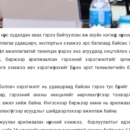
үрс худалдан авах гэрээ байгуулсан аж ахуйн нэгжүүд нүүрсн
жиллагаа удааширч, экспортын хэмжээ эрс багасаад байсан.
йл ажиллагаатай танилцах үеэрээ энэ асуудалд онцгойлон 
х, биржээр арилжаалсан гэрээний хэрэгжилтийг эрчимж
га хэмжээ авч хэрэгжүүлэхийг Бүрэн эрхт төлөөлөгчийн баг
оловч хэрэгжилт нь удаашраад байсан гэрээ тус бүрийг 
ар, гэрээний анхны нөхцөлийг өөрчлөхгүйгээр тээвэрл
ах ажил хийж байна. Ингэснээр биржээр өмнө нь арилжаа
өрчлөхгүйгээр асуудлыг шийдвэрлэхээр ажиллаж байна.
уулан арилжаалах нүүрсний хэмжээ, борлуулалтыг идэв