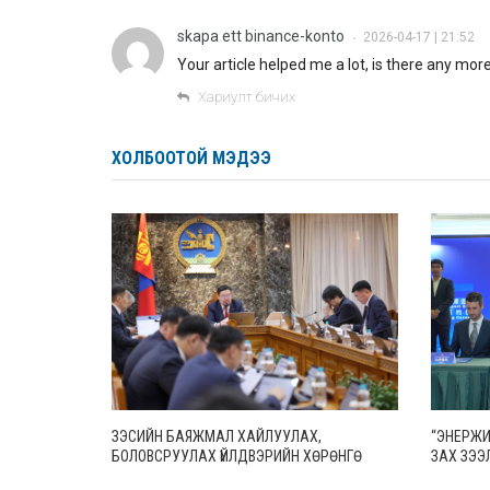
skapa ett binance-konto
2026-04-17 | 21:52
•
Your article helped me a lot, is there any mo
Хариулт бичих
ХОЛБООТОЙ МЭДЭЭ
ЗЭСИЙН БАЯЖМАЛ ХАЙЛУУЛАХ,
“ЭНЕРЖИ
БОЛОВСРУУЛАХ ҮЙЛДВЭРИЙН ХӨРӨНГӨ
ЗАХ ЗЭЭЛ
ОРУУЛАГЧ, ГҮЙЦЭТГЭГЧИЙГ СОНГОН