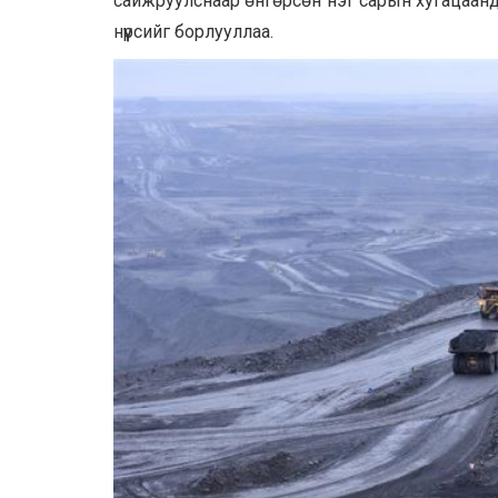
сайжруулснаар өнгөрсөн нэг сарын хугацаанд
нүүрсийг борлууллаа.