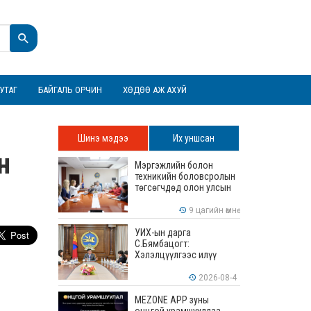
УТАГ
БАЙГАЛЬ ОРЧИН
ХӨДӨӨ АЖ АХУЙ
Шинэ мэдээ
Их уншсан
н
Мэргэжлийн болон
техникийн боловсролын
төгсөгчдөд олон улсын
хэмжээнд хүлээн
зөвшөөрөгдөх ур
9 цагийн өмнө
чадваруудыг олгоно
УИХ-ын дарга
С.Бямбацогт:
Хэлэлцүүлгээс илүү
хэрэгжилт, амлалтаас
илүү бодит үр дүн чухал
2026-08-4
MEZONE APP зуны