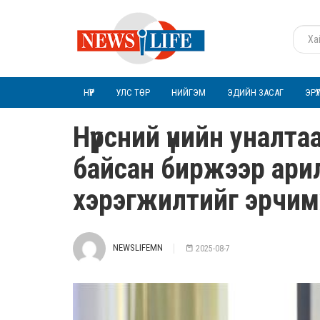
НҮҮР
УЛС ТӨР
НИЙГЭМ
ЭДИЙН ЗАСАГ
ЭРҮ
Hүүрсний үнийн унал
байсан биржээр арил
хэрэгжилтийг эрчим
NEWSLIFEMN
2025-08-7