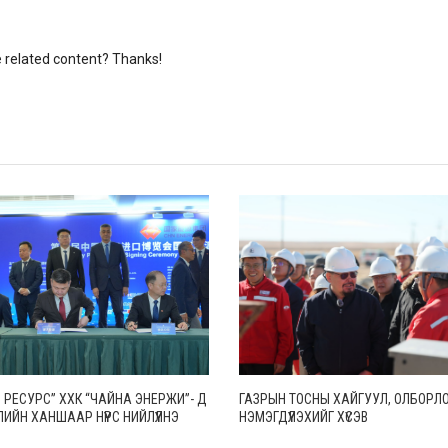
re related content? Thanks!
 РЕСУРС” ХХК “ЧАЙНА ЭНЕРЖИ”- Д
ГАЗРЫН ТОСНЫ ХАЙГУУЛ, ОЛБОРЛ
ИЙН ХАНШААР НҮҮРС НИЙЛҮҮЛНЭ
НЭМЭГДҮҮЛЭХИЙГ ХҮСЭВ