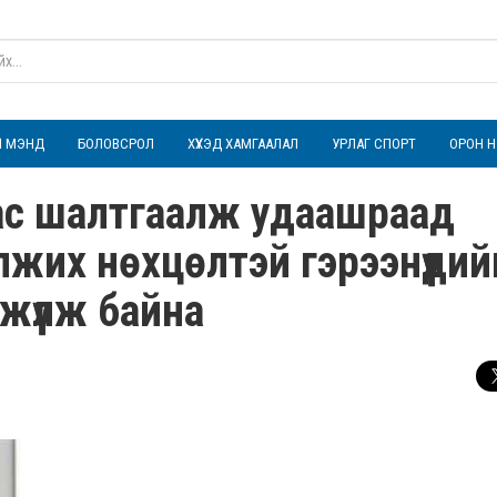
ҮЛ МЭНД
БОЛОВСРОЛ
ХҮҮХЭД ХАМГААЛАЛ
УРЛАГ СПОРТ
ОРОН Н
таас шалтгаалж удаашраад
жих нөхцөлтэй гэрээнүүдий
жүүлж байна