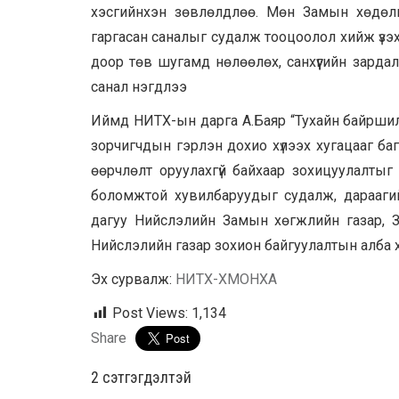
хэсгийнхэн зөвлөлдлөө. Мөн Замын хөдөлгө
гаргасан саналыг судалж тооцоолол хийж үзэхий
доор төв шугамд нөлөөлөх, санхүүгийн зард
санал нэгдлээ
Иймд НИТХ-ын дарга А.Баяр “Тухайн байршилд
зорчигчдын гэрлэн дохио хүлээх хугацааг ба
өөрчлөлт оруулахгүй байхаар зохицуулалтыг 
боломжтой хувилбаруудыг судалж, дараагий
дагуу Нийслэлийн Замын хөгжлийн газар, З
Нийслэлийн газар зохион байгуулалтын алба 
Эх сурвалж:
НИТХ-ХМОНХА
Post Views:
1,134
Share
2 cэтгэгдэлтэй