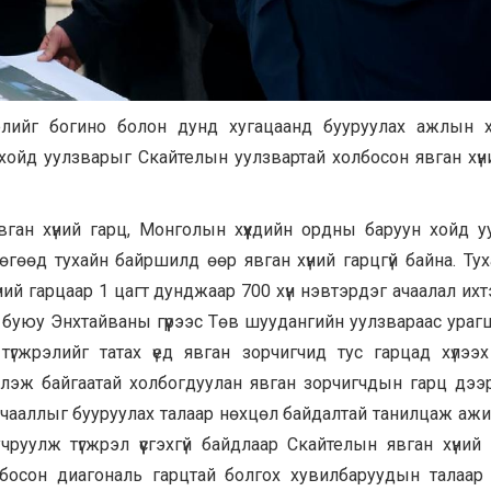
элийг богино болон дунд хугацаанд бууруулах ажлын 
ун хойд уулзварыг Скайтелын уулзвартай холбосон явган хүн
ан хүний гарц, Монголын хүүхдийн ордны баруун хойд у
өгөөд тухайн байршилд өөр явган хүний гарцгүй байна. Тух
ий гарцаар 1 цагт дунджаар 700 хүн нэвтэрдэг ачаалал ихт
 буюу Энхтайваны гүүрээс Төв шуудангийн уулзвараас ураг
үгжрэлийг татах үед явган зорчигчид тус гарцад хүлээ
хлэж байгаатай холбогдуулан явган зорчигчдын гарц дээр
 ачааллыг бууруулах талаар нөхцөл байдалтай танилцаж ажи
уулж түгжрэл үүсгэхгүй байдлаар Скайтелын явган хүний
лбосон диагональ гарцтай болгох хувилбаруудын талаа