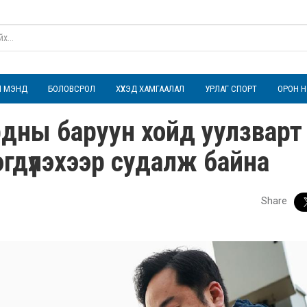
ҮЛ МЭНД
БОЛОВСРОЛ
ХҮҮХЭД ХАМГААЛАЛ
УРЛАГ СПОРТ
ОРОН Н
рдны баруун хойд уулзварт
эгдүүлэхээр судалж байна
Share