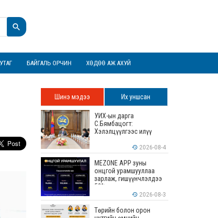
УТАГ
БАЙГАЛЬ ОРЧИН
ХӨДӨӨ АЖ АХУЙ
Шинэ мэдээ
Их уншсан
УИХ-ын дарга
С.Бямбацогт:
Хэлэлцүүлгээс илүү
хэрэгжилт, амлалтаас
илүү бодит үр дүн чухал
2026-08-4
MEZONE APP зуны
онцгой урамшууллаа
зарлаж, гишүүнчлэлдээ
50% хүртэлх хөнгөлөлт
үзүүлж эхэллээ
2026-08-3
Төрийн болон орон