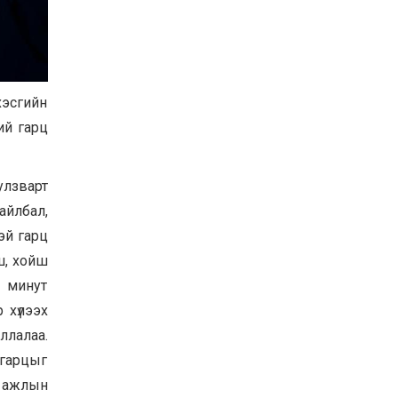
Баян-Өлгий аймгийн
дараагийн Засаг даргад
Н.Тилеуханы нэр хүчтэй
яригдаж байна
2026-07-30
хэсгийн
А.Ю.Ивахин: Эрдэнэт
хотын түүх бол бидний
ий гарц
амжилтын түүх
2026-07-27
улзварт
Цэцэрлэгт суралцах
хүүхдүүдийн бүртгэлийг
айлбал,
наймдугаар сарын 10-23-
ны хооронд Emongolia
эй гарц
системээр зохион
2026-07-27
ш, хойш
байгуулна
х минут
 хүлээх
ллалаа.
 гарцыг
р ажлын