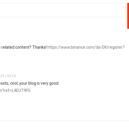
re related content? Thanks!
https://www.binance.com/da-DK/register?
29 | 03:23
sts, cool, your blog is very good.
son?ref=L4EUT9FG