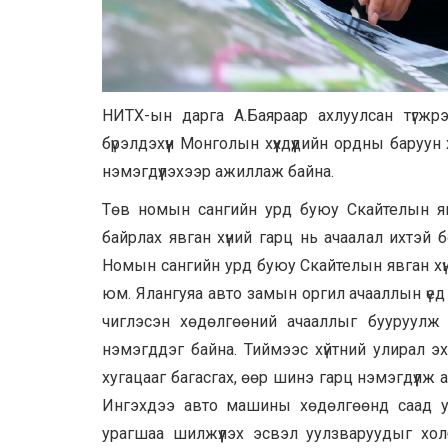
НИТХ-ын дарга А.Баяраар ахлуулсан түгжр
бүрэлдэхүүн Монголын хүүхдүүдийн ордны бару
нэмэгдүүлэхээр ажиллаж байна.
Төв номын сангийн урд буюу Скайтелын явг
байрлах явган хүний гарц нь ачаалал ихтэй б
Номын сангийн урд буюу Скайтелын явган хүн
юм. Ялангуяа авто замын оргил ачааллын үед
чиглэсэн хөдөлгөөний ачааллыг бууруулж т
нэмэгддэг байна. Тиймээс хүйтний улирал э
хугацааг багасгах, өөр шинэ гарц нэмэгдүүлж
Ингэхдээ авто машины хөдөлгөөнд саад учр
урагшаа шилжүүлэх эсвэл уулзваруудыг хо