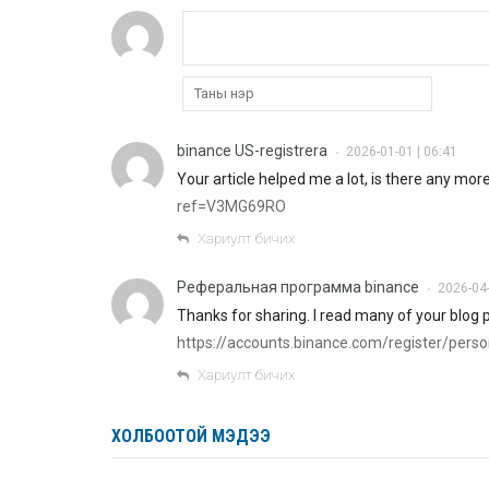
binance US-registrera
2026-01-01 | 06:41
•
Your article helped me a lot, is there any mo
ref=V3MG69RO
Хариулт бичих
Реферальная программа binance
2026-04-
•
Thanks for sharing. I read many of your blog po
https://accounts.binance.com/register/per
Хариулт бичих
ХОЛБООТОЙ МЭДЭЭ