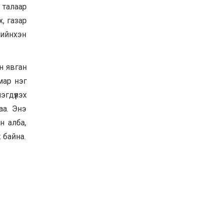
 талаар
х, газар
гийнхэн
н явган
мар нэг
гдүүлэх
аа. Энэ
н алба,
 байна.