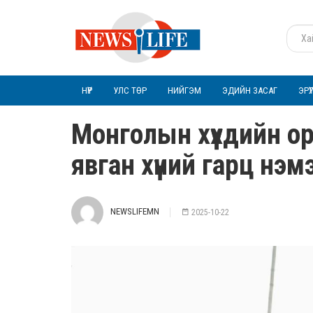
НҮҮР
УЛС ТӨР
НИЙГЭМ
ЭДИЙН ЗАСАГ
ЭРҮ
Монголын хүүхдийн о
явган хүний гарц нэм
NEWSLIFEMN
2025-10-22