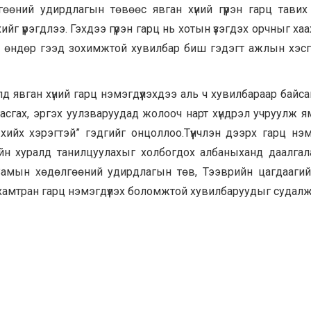
өний удирдлагын төвөөс явган хүний гүүрэн гарц тавих
г үүрэгдлээ. Гэхдээ гүүрэн гарц нь хотын үзэгдэх орчныг хаа
ал өндөр гээд зохимжтой хувилбар биш гэдэгт ажлын хэс
 явган хүний гарц нэмэгдүүлэхдээ аль ч хувилбараар байса
гасгах, эргэх уулзваруудад жолооч нарт хүндрэл учруулж я
хийх хэрэгтэй” гэдгийг онцоллоо.Түүнчлэн дээрх гарц нэмэ
н хуралд танилцуулахыг холбогдох албаныханд даалгал
амын хөдөлгөөний удирдлагын төв, Тээврийн цагдаагий
хамтран гарц нэмэгдүүлэх боломжтой хувилбаруудыг судалж