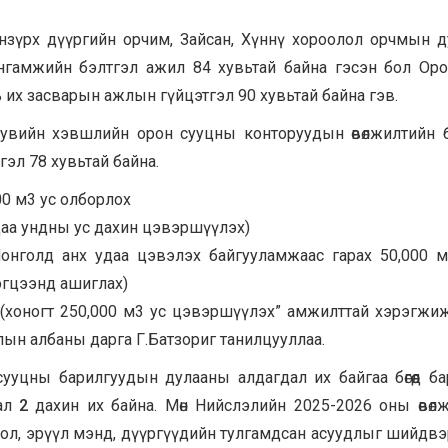
Баянзүрх дүүргийн орчим, Зайсан, Хүннү хороолол орчмын 
нгамжийн бэлтгэл ажил 84 хувьтай байна гэсэн бол Оро
 их засварын ажлын гүйцэтгэл 90 хувьтай байна гэв.
увийн хэвшлийн орон сууцны конторуудын өвөлжилтийн 
эл 78 хувьтай байна.
00 м3 ус олборлох
даа ундны ус дахин цэвэршүүлэх)
онголд анх удаа цэвэлэх байгууламжаас гарах 50,000 
эгцээнд ашиглах)
л (хоногт 250,000 м3 ус цэвэршүүлэх” амжилттай хэрэгжи
жлын албаны дарга Г.Батзориг танилцууллаа.
сууцны барилгуудын дулааны алдагдал их байгаа бөгөөд б
дал
2
дахин их байна. Мөн Нийслэлийн 2025-2026 оны өвөл
ол, эрүүл мэнд, дүүргүүдийн тулгамдсан асуудлыг шийдв