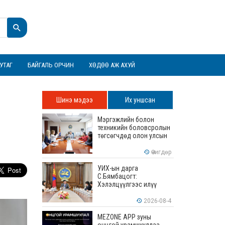
УТАГ
БАЙГАЛЬ ОРЧИН
ХӨДӨӨ АЖ АХУЙ
Шинэ мэдээ
Их уншсан
Мэргэжлийн болон
техникийн боловсролын
төгсөгчдөд олон улсын
хэмжээнд хүлээн
зөвшөөрөгдөх ур
Өчигдөр
чадваруудыг олгоно
УИХ-ын дарга
С.Бямбацогт:
Хэлэлцүүлгээс илүү
хэрэгжилт, амлалтаас
илүү бодит үр дүн чухал
2026-08-4
MEZONE APP зуны