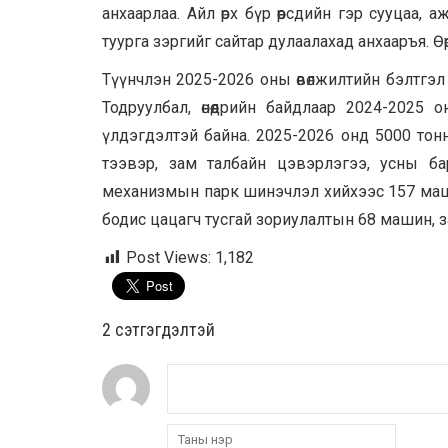
анхаарлаа. Айл өрх бүр өөрсдийн гэр сууцаа, 
туурга зэргийг сайтар дулаалахад анхааръя. Өө
Түүнчлэн 2025-2026 оны өвөлжилтийн бэлтгэл 
Тодруулбал, өнөөдрийн байдлаар 2024-2025 
үлдэгдэлтэй байна. 2025-2026 онд 5000 тон
тээвэр, зам талбайн цэвэрлэгээ, усны б
механизмын парк шинэчлэл хийхээс 157 маш
бодис цацагч тусгай зориулалтын 68 машин, 
Post Views:
1,182
2 cэтгэгдэлтэй