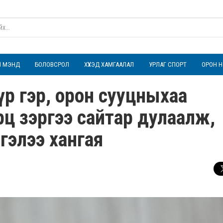
ҮЛ МЭНД
БОЛОВСРОЛ
ХҮҮХЭД ХАМГААЛАЛ
УРЛАГ СПОРТ
ОРОН Н
бүр гэр, орон сууцныхаа
орц зэргээ сайтар дулаалж,
лтгэлээ хангая