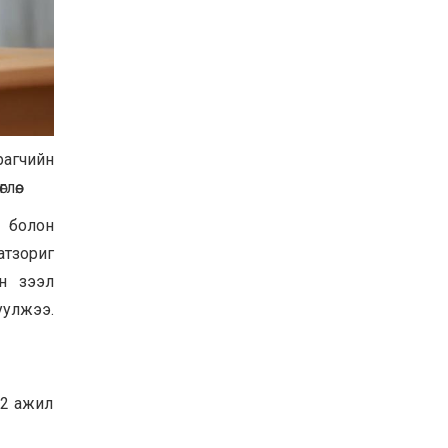
Хөвсгөл нуурын их
цэвэрлэгээний аяны
хүрээнд 301 тонн хог
хаягдлыг төвлөрүүлжээ
2026-07-30
Баян-Өлгий аймгийн
дараагийн Засаг даргад
Н.Тилеуханы нэр хүчтэй
рагчийн
яригдаж байна
2026-07-30
өө.
А.Ю.Ивахин: Эрдэнэт
н болон
хотын түүх бол бидний
амжилтын түүх
тзориг
н зээл
2026-07-27
уулжээ.
 2 ажил