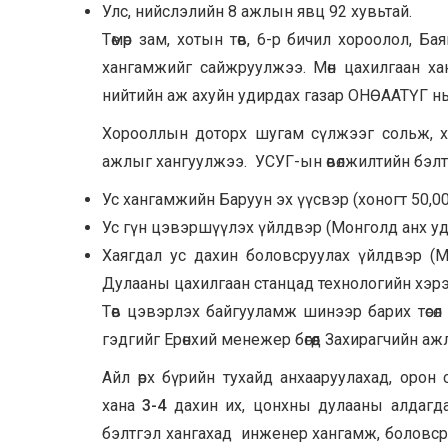
Улс, нийслэлийн 8 ажлын явц 92 хувьтай.
Төмөр зам, хотын төв, 6-р бичил хороолол, 
хангамжийг сайжруулжээ. Мөн цахилгаан ха
нийтийн аж ахуйн удирдах газар ОНӨААТҮГ нь
Хорооллын доторх шугам сүлжээг сольж, х
ажлыг хангуулжээ. УСУГ-ын өвөлжилтийн бэлтг
Ус хангамжийн Баруун эх үүсвэр (хоногт 50,0
Ус гүн цэвэршүүлэх үйлдвэр (Монголд анх у
Хаягдал ус дахин боловсруулах үйлдвэр (М
Дулааны цахилгаан станцад технологийн хэр
Төв цэвэрлэх байгууламж шинээр барих төсө
гэдгийг Ерөнхий менежер бөгөөд Захирагчийн а
Айл өрх бүрийн тухайд анхааруулахад, орон 
хана
3-4
дахин их, цонхны дулааны алдаг
бэлтгэл хангахад инженер хангамж, боловср