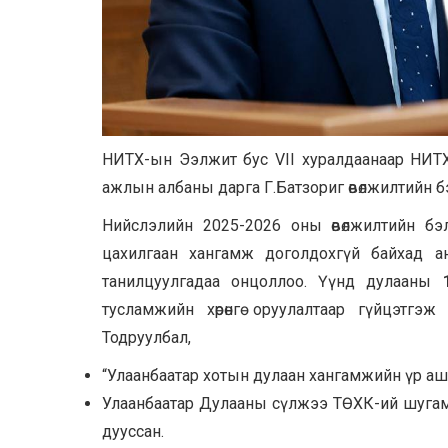
НИТХ-ын Ээлжит бус VII хуралдаанаар НИТХ-ын
ажлын албаны дарга Г.Батзориг өвөлжилтийн бэ
Нийслэлийн 2025-2026 оны өвөлжилтийн б
цахилгаан хангамж доголдохгүй байхад а
танилцуулгадаа онцоллоо. Үүнд дулааны
тусламжийн хөрөнгө оруулалтаар гүйцэтгэ
Тодруулбал,
“Улаанбаатар хотын дулаан хангамжийн үр ашг
Улаанбаатар Дулааны сүлжээ ТӨХК-ий шугам
дууссан.