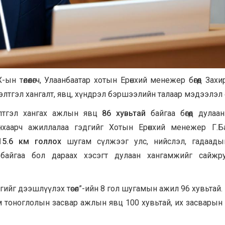
 төлөөлөгч, Улаанбаатар хотын Ерөнхий менежер бөгөөд Захи
лтгэл хангалт, явц, хүндрэл бэршээлийн талаар мэдээлэл өгл
элтгэл хангах ажлын явц
86 хувьтай
байгаа бөгөөд дулаа
нхаарч ажиллалаа гэдгийг Хотын Ерөнхий менежер Г.Ба
15.6
км голлох
шугам сүлжээг улс, нийслэл, гадаады
ж байгаа бол дараах хэсэгт дулаан хангамжийг сайжр
ийг дээшлүүлэх төсөл”-ийн 8 гол шугамын ажил 96 хувьтай.
 тоноглолын засвар ажлын явц 100 хувьтай, их засварын