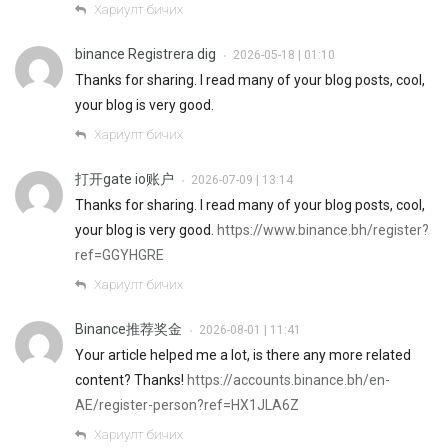
Хариулт бичих
binance Registrera dig
2026-05-18 | 01:10
•
Thanks for sharing. I read many of your blog posts, cool,
your blog is very good.
Хариулт бичих
打开gate io账户
2026-07-09 | 13:14
•
Thanks for sharing. I read many of your blog posts, cool,
your blog is very good.
https://www.binance.bh/register?
ref=GGYHGRE
Хариулт бичих
Binance推荐奖金
2026-08-01 | 11:41
•
Your article helped me a lot, is there any more related
content? Thanks!
https://accounts.binance.bh/en-
AE/register-person?ref=HX1JLA6Z
Хариулт бичих