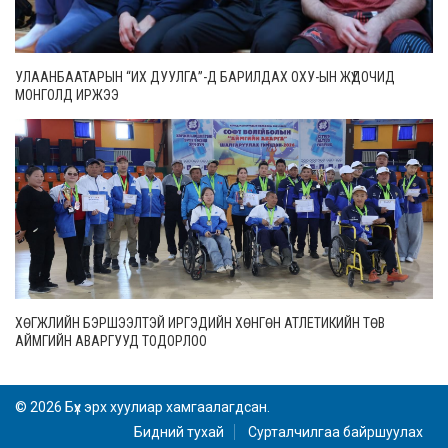
УЛААНБААТАРЫН “ИХ ДУУЛГА”-Д БАРИЛДАХ ОХУ-ЫН ЖҮДОЧИД
МОНГОЛД ИРЖЭЭ
ХӨГЖЛИЙН БЭРШЭЭЛТЭЙ ИРГЭДИЙН ХӨНГӨН АТЛЕТИКИЙН ТӨВ
АЙМГИЙН АВАРГУУД ТОДОРЛОО
© 2026 Бүх эрх хуулиар хамгаалагдсан.
Бидний тухай
Сурталчилгаа байршуулах