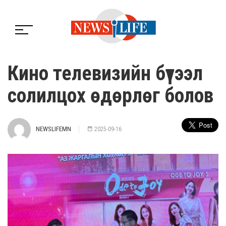
Кино телевизийн бүтээл
солилцох өдөрлөг болов
NEWSLIFEMN
2025-09-16