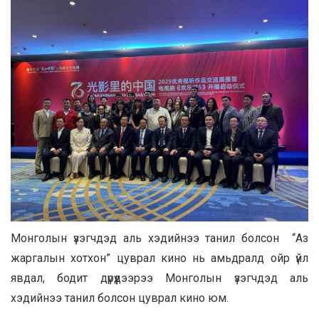
Монголын үзэгчдэд аль хэдийнээ танил болсон “Аз
жаргалын хотхон” цуврал кино нь амьдралд ойр үйл
явдал, бодит дүрүүдээрээ Монголын үзэгчдэд аль
хэдийнээ танил болсон цуврал кино юм.