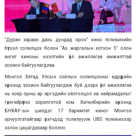
“Дуран хараан дахь дундад орон” кино телевизийн
бүтээл солилцох болон “Аз жаргалын хотхон 5” олон
ангит киноны нээлтийн үйл ажиллагаа амжилттай
зохион байгуулагдлаа.
Монгол Хятад Улсын соёлын солилцооны өдрүүдийн
хүрээнд зохион байгуулагдаж буй дээрх үйл ажиллагаа
нь хоёр орны ар иргэдийн ойлголцол эв найрамдалыг
гүнзгийрүүлэх зорилготой юм. Хөтөлбөрийн хүрээнд
БНХАУ-ын шилдэг 17 баримтат киног Монгол
орчуулгатайгаар үзэгчдэд толилуулж UBS телевизээр
эхлэн цацагдахаар боллоо.