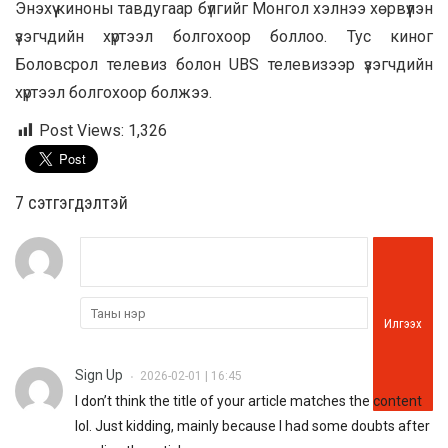
Энэхүү киноны тавдугаар бүлгийг Монгол хэлнээ хөрвүүлэн
үзэгчдийн хүртээл болгохоор боллоо. Тус киног
Боловсрол телевиз болон UBS телевизээр үзэгчдийн
хүртээл болгохоор болжээ.
Post Views:
1,326
7 cэтгэгдэлтэй
Илгээх
Sign Up
2026-02-01 | 16:45
•
I don’t think the title of your article matches the content
lol. Just kidding, mainly because I had some doubts after