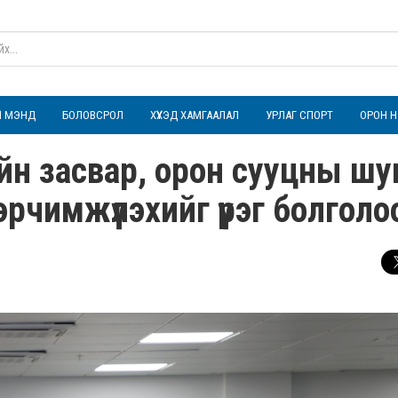
ҮЛ МЭНД
БОЛОВСРОЛ
ХҮҮХЭД ХАМГААЛАЛ
УРЛАГ СПОРТ
ОРОН Н
йн засвар, орон сууцны шу
рчимжүүлэхийг үүрэг болголо