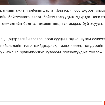
хирагчийн ажлын албаны дарга Г.Батзориг есөн дүүрэг, инж
ийн байгууллага зэрэг байгууллагуудын удирдах ажилт
 өвөлжилтийн бэлтгэл ажлын явц, тулгамдаж буй асуудал
ууль, цэцэрлэгийн засвар, орон сууцны гадна шугам сүлжээ
лэлийн төсвөөс шийдвэрлэх, газар чөлөөлөлт, тендерийн
буй ажлыг эрчимжүүлэх хуваарьт уулзалтуудыг товлож