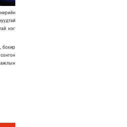
Хөвсгөл нуурын их
цэвэрлэгээний аяны
енерийн
хүрээнд 301 тонн хог
хаягдлыг төвлөрүүлжээ
нуудтай
2026-07-30
тай нэг
Баян-Өлгий аймгийн
дараагийн Засаг даргад
Н.Тилеуханы нэр хүчтэй
, бохир
яригдаж байна
2026-07-30
 сонгон
А.Ю.Ивахин: Эрдэнэт
, ажлын
хотын түүх бол бидний
амжилтын түүх
2026-07-27