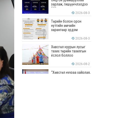
онцгой урамшууллаа
зарлаж, гишүүнчлэлдээ
50% хүртэлх хөнгөлөлт
үзүүлж эхэллээ
2026-08-3
Төрийн болон орон
нутгийн өмчийн
хөрөнгөөр эрдэм
шинжилгээ, судалгааны
ажил хийхэд тендерийн
2026-08-3
болон гүйцэтгэлийн
баталгаа гаргахгүй
Хөвсгөл нуурын лусыг
тахих төрийн тахилгын
ёслол боллоо
2026-08-2
“Хөвсгөл нуураа хайрлая,
хамгаалъя” эрдэм
шинжилгээний хурал
боллоо
2026-08-1
“ЭРДЭНЭС
ТАВАНТОЛГОЙ” ХК ЭНЭ
ДОЛОО ХОНОГТ 460.8
МЯНГАН ТОНН НҮҮРС
АРИЛЖЛАА
2026-07-31