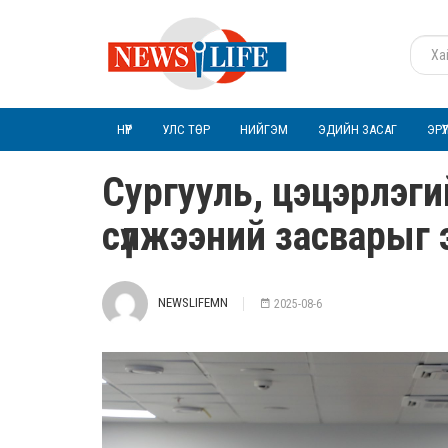
НҮҮР
УЛС ТӨР
НИЙГЭМ
ЭДИЙН ЗАСАГ
ЭРҮ
Сургууль, цэцэрлэги
сүлжээний засварыг э
NEWSLIFEMN
2025-08-6