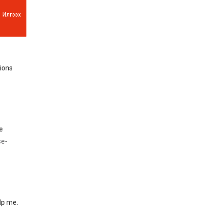
Илгээх
ions
e
se-
lp me.