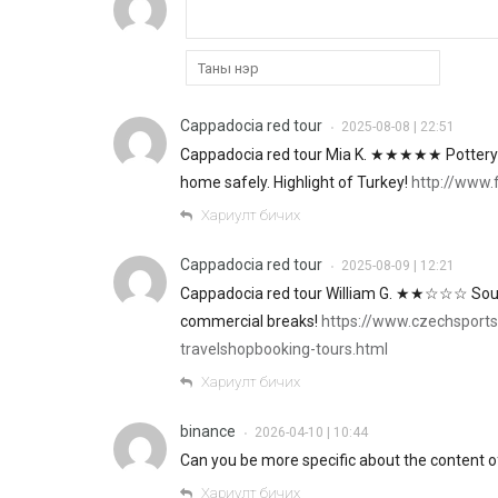
Cappadocia red tour
2025-08-08 | 22:51
•
Cappadocia red tour Mia K. ★★★★★ Pottery 
home safely. Highlight of Turkey!
http://www.
Хариулт бичих
Cappadocia red tour
2025-08-09 | 12:21
•
Cappadocia red tour William G. ★★☆☆☆ Souven
commercial breaks!
https://www.czechsport
travelshopbooking-tours.html
Хариулт бичих
binance
2026-04-10 | 10:44
•
Can you be more specific about the content of 
Хариулт бичих