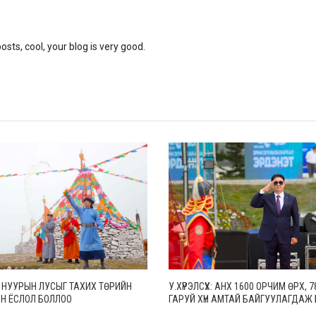
sts, cool, your blog is very good.
 НУУРЫН ЛУСЫГ ТАХИХ ТӨРИЙН
У.ХҮРЭЛСҮХ: АНХ 1600 ОРЧИМ ӨРХ, 7
Н ЁСЛОЛ БОЛЛОО
ГАРУЙ ХҮН АМТАЙ БАЙГУУЛАГДАЖ
ЭРДЭНЭТ ХОТ ӨНӨӨДӨР 30 МЯНГА 