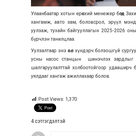
Улаанбаатар хотын ерөнхий менежер бөгөөд За
хангамж, авто зам, боловсрол, эрүүл мэнд
уулзаж, тухайн байгууллагын 2025-2026 оны
бүрчлэн танилцлаа.
Уулзалтаар энэ өвөл хүндэрч болзошгүй сург
усны насос станцын шинэчлэх зардлыг нийс
шалгаруулалттай холбоотойгоор удааширч 
уялдааг хангаж ажиллахаар болов.
Post Views:
1,370
4 cэтгэгдэлтэй