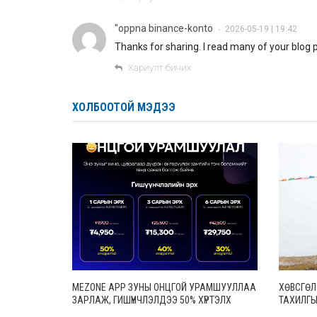
"oppna binance-konto
2026-05-19 | 19:42
•
Thanks for sharing. I read many of your blog po
Хариулт бичих
ХОЛБООТОЙ МЭДЭЭ
MEZONE APP ЗУНЫ ОНЦГОЙ УРАМШУУЛЛАА
ХӨВСГӨЛ
ЗАРЛАЖ, ГИШҮҮНЧЛЭЛДЭЭ 50% ХҮРТЭЛХ
ТАХИЛГЫ
ХӨНГӨЛӨЛТ ҮЗҮҮЛЖ ЭХЭЛЛЭЭ