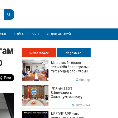
УТАГ
БАЙГАЛЬ ОРЧИН
ХӨДӨӨ АЖ АХУЙ
гам
Шинэ мэдээ
Их уншсан
о
Мэргэжлийн болон
техникийн боловсролын
төгсөгчдөд олон улсын
хэмжээнд хүлээн
зөвшөөрөгдөх ур
Өчигдөр
чадваруудыг олгоно
УИХ-ын дарга
С.Бямбацогт:
Хэлэлцүүлгээс илүү
хэрэгжилт, амлалтаас
илүү бодит үр дүн чухал
2026-08-4
MEZONE APP зуны