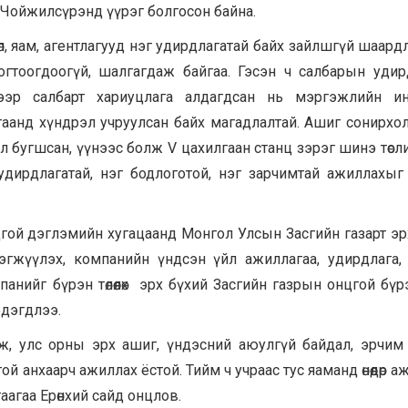
Чойжилсүрэнд үүрэг болгосон байна.
л, яам, агентлагууд нэг удирдлагатай байх зайлшгүй шаардл
тогтоогдоогүй, шалгагдаж байгаа. Гэсэн ч салбарын уди
ээр салбарт хариуцлага алдагдсан нь мэргэжлийн ин
аанд хүндрэл учруулсан байх магадлалтай. Ашиг сонирхол
ил бугшсан, үүнээс болж V цахилгаан станц зэрэг шинэ төсл
 удирдлагатай, нэг бодлоготой, нэг зарчимтай ажиллахы
цгой дэглэмийн хугацаанд Монгол Улсын Засгийн газарт эр
эгжүүлэх, компанийн үндсэн үйл ажиллагаа, удирдлага,
анийг бүрэн төлөөлөх эрх бүхий Засгийн газрын онцгой бүр
эдэгдлээ.
йж, улс орны эрх ашиг, үндэсний аюулгүй байдал, эрчим
ой анхаарч ажиллах ёстой. Тийм ч учраас тус яаманд өнөөдөр 
агаа Ерөнхий сайд онцлов.