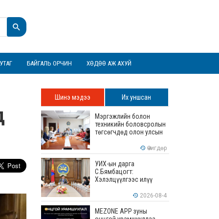
УТАГ
БАЙГАЛЬ ОРЧИН
ХӨДӨӨ АЖ АХУЙ
Шинэ мэдээ
Их уншсан
д
Мэргэжлийн болон
техникийн боловсролын
төгсөгчдөд олон улсын
хэмжээнд хүлээн
зөвшөөрөгдөх ур
Өчигдөр
чадваруудыг олгоно
УИХ-ын дарга
С.Бямбацогт:
Хэлэлцүүлгээс илүү
хэрэгжилт, амлалтаас
илүү бодит үр дүн чухал
2026-08-4
MEZONE APP зуны