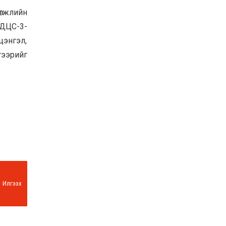
өгжлийн
 ДЦС-3-
цэнгэл,
гээрийг
Илгээх