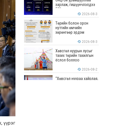
онцгой урамшууллаа
зарлаж, гишүүнчлэлдээ
50% хүртэлх хөнгөлөлт
үзүүлж эхэллээ
2026-08-3
Төрийн болон орон
нутгийн өмчийн
хөрөнгөөр эрдэм
шинжилгээ, судалгааны
ажил хийхэд тендерийн
2026-08-3
болон гүйцэтгэлийн
баталгаа гаргахгүй
Хөвсгөл нуурын лусыг
тахих төрийн тахилгын
ёслол боллоо
2026-08-2
“Хөвсгөл нуураа хайрлая,
хамгаалъя” эрдэм
шинжилгээний хурал
боллоо
2026-08-1
“ЭРДЭНЭС
ТАВАНТОЛГОЙ” ХК ЭНЭ
ДОЛОО ХОНОГТ 460.8
МЯНГАН ТОНН НҮҮРС
, үүрэг
АРИЛЖЛАА
2026-07-31