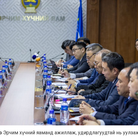
дөр Эрчим хүчний яаманд ажиллаж, удирдлагуудтай нь уулзаж