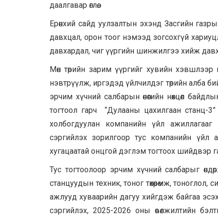
даалгавар өглөө.
Ерөнхий сайд уулзалтын эхэнд Засгийн газры
давхцал, орон тоог нэмээд зогсохгүй хариу
давхардал, чиг үүргийн шинжилгээ хийж давха
Мөн төрийн зарим үүргийг хувийн хэвшлээр 
нэвтрүүлж, иргэдэд үйлчилдэг төрийн алба б
эрчим хүчний салбарын өнөөгийн нөхцөл байд
тогтоол гарч “Дулааны цахилгаан станц-3”
холбогдуулан компанийн үйл ажиллагааг
сэргийлэх зорилгоор тус компанийн үйл а
хугацаатай онцгой дэглэм тогтоох шийдвэр г
Тус тогтоолоор эрчим хүчний салбарыг өнд
станцуудын техник, тоног төхөөрөмж, тоноглол, 
ажлууд хуваарийн дагуу хийгдэж байгаа эсэ
сэргийлэх, 2025-2026 оны өвөлжилтийн бэлт