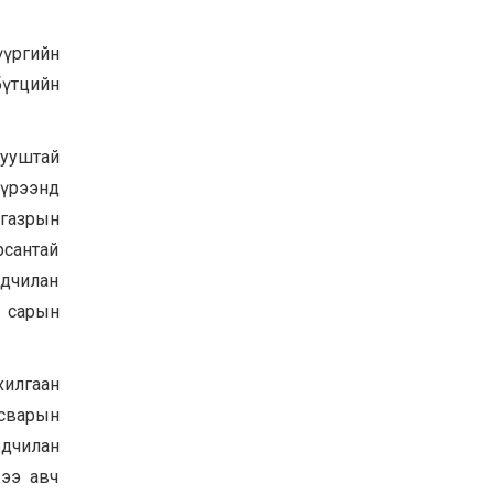
Хөвсгөл нуурын их
цэвэрлэгээний аяны
үүргийн
хүрээнд 301 тонн хог
хаягдлыг төвлөрүүлжээ
бүтцийн
2026-07-30
Баян-Өлгий аймгийн
дараагийн Засаг даргад
тууштай
Н.Тилеуханы нэр хүчтэй
яригдаж байна
хүрээнд
2026-07-30
 газрын
А.Ю.Ивахин: Эрдэнэт
рсантай
хотын түүх бол бидний
амжилтын түүх
дчилан
2026-07-27
н сарын
хилгаан
засварын
ьдчилан
жээ авч