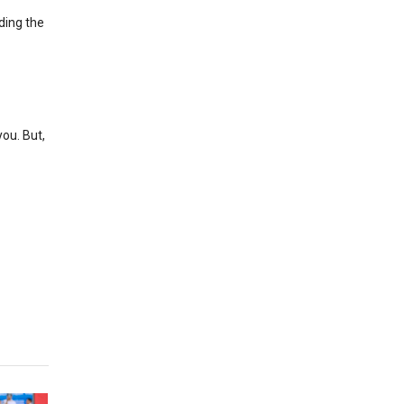
ading the
you. But,