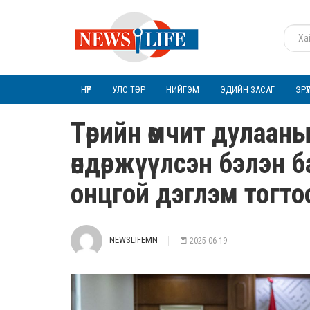
НҮҮР
УЛС ТӨР
НИЙГЭМ
ЭДИЙН ЗАСАГ
ЭРҮ
Төрийн өмчит дулаан
өндөржүүлсэн бэлэн 
онцгой дэглэм тогто
NEWSLIFEMN
2025-06-19