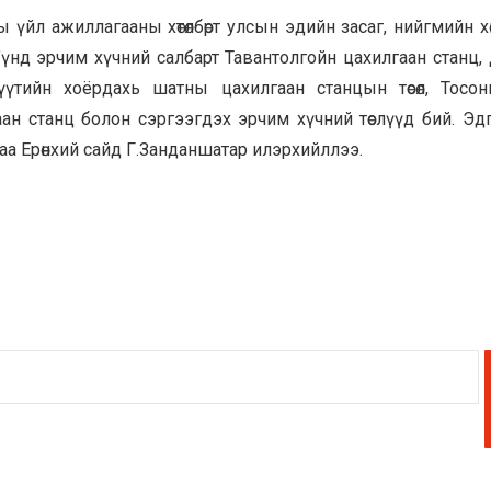
үйл ажиллагааны хөтөлбөрт улсын эдийн засаг, нийгмийн х
үнд эрчим хүчний салбарт Тавантолгойн цахилгаан станц,
өлжүүтийн хоёрдахь шатны цахилгаан станцын төсөл, Тосон
н станц болон сэргээгдэх эрчим хүчний төслүүд бий. Эд
аа Ерөнхий сайд Г.Занданшатар илэрхийллээ.