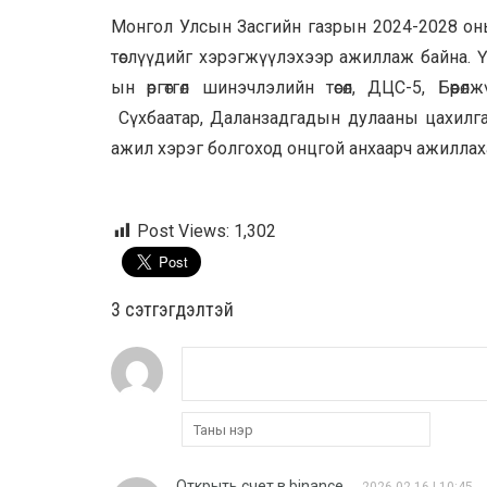
Монгол Улсын Засгийн газрын 2024-2028 оны 
төслүүдийг хэрэгжүүлэхээр ажиллаж байна. Ү
ын өргөтгөл шинэчлэлийн төсөл, ДЦС-5, Бөөр
Сүхбаатар, Даланзадгадын дулааны цахилгаа
ажил хэрэг болгоход онцгой анхаарч ажиллах
Post Views:
1,302
3 cэтгэгдэлтэй
Открыть счет в binance