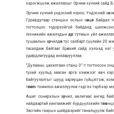
хэрэгжүүлж ажиллахыг Эрчим хүчний сайд Б.
Эрчим хүчний үндэсний хороо, Үндэсний зөвлө
Гуравдугаар станцын ослын нөхцөл байдал 
тогтолцоо тодорхойгүй байдалд шилжсэн
техникийн ажилчдын өдөр тутмын үйл ажиллаг
тушаалын зөрчилдөөн тус салбарт сүүлийн 20 ж
тасалдаж байгааг Ерөнхий сайд хэлээд нэг
удирдлагуудад анхаарууллаа.
“Дулааны цахилгаан станц-3”-т тогтоосон он
тухай хуульд заасан арга хэмжээг авч хэр
байгуулалтыг шууд хариуцан гүйцэтгэж, комп
төлөөлөгч томилон ажиллуулна гэдгээ тэрбээр м
Ашиг сонирхлын зөрчил, авлигаас ангид ба
найдвартай хангамжийг бүрдүүлэхийн төлөө онцг
Засгийн газрын шийдвэрийг танилцуулж байга