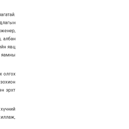
агатай.
рдлагын
женер,
, албан
ийн явц
г яамны
х олгох
 зохион
эн эрхт
 хүчний
ажиллаж,