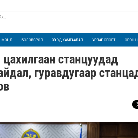
ҮЛ МЭНД
БОЛОВСРОЛ
ХҮҮХЭД ХАМГААЛАЛ
УРЛАГ СПОРТ
ОРОН Н
ы цахилгаан станцуудад
байдал, гуравдугаар станца
ов