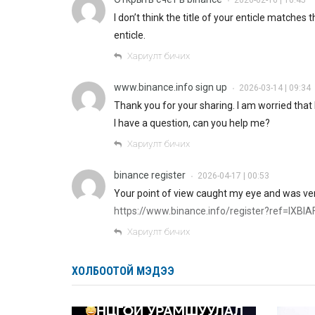
2026-02-16 | 10:45
•
I don’t think the title of your enticle matches
enticle.
Хариулт бичих
www.binance.info sign up
2026-03-14 | 09:34
•
Thank you for your sharing. I am worried that I
I have a question, can you help me?
Хариулт бичих
binance register
2026-04-17 | 00:53
•
Your point of view caught my eye and was very
https://www.binance.info/register?ref=IXBI
Хариулт бичих
ХОЛБООТОЙ МЭДЭЭ