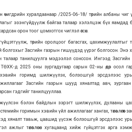
н өчигдрийн хуралдаанаар /2025-06-18/ төрийн албаны чиг 
цлагыг эзэнгүйдүүлж байгаа талаар хэлэлцэж бүх яамдад 
рдсан орон тоог цомхотгох чиглэл өгсөн.
гүйцэтгүүлж, төрийн оролцоог багасгах, цахимжуулалтыг 
ий болгохыг Засгийн газрын гишүүдэд үүрэг болгосон. Энэ 
лын талаар танилцуулга мэдээлэл сонссон. Ингээд Засгийн
 ТӨХК-д 2025 оны зургадугаар сарын 02-ны өдөр осол га
 хэвийн горимд шилжүүлэх, болзошгүй эрсдэлээс урь
жиллагааг Засгийн газрын шууд хяналтад авч, зургаа
арсан гэдгийг танилцууллаа.
өржүүлсэн бэлэн байдлын зэрэгт шилжүүлэх, дулааны ца
системийн горимын хэвийн үйл ажиллагааг хангах, төлөвлөгөөт 
хэд хяналт тавьж, цаашид үүсэж болзошгүй эрсдэлээс ур
гэл ажлыг төлөвлөсөн хугацаанд хийж гүйцэтгэх арга хэм