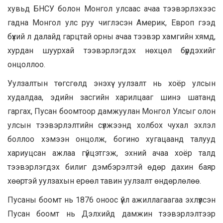
хувьд БНСУ болон Монгол улсаас ачаа тээвэрлэхээс
гадна Монгол улс руу чиглэсэн Америк, Европ гээд
бүхий л далайд гарцтай орны ачаа тээвэр хамгийн хямд,
хурдан шуурхай тээвэрлэгдэх нөхцөл бүрдэхийг
онцоллоо.
Уулзалтын төгсгөлд энэхүү уулзалт нь хоёр улсын
худалдаа, эдийн засгийн харилцааг шинэ шатанд
гаргах, Пусан боомтоор дамжуулан Монгол Улсыг олон
улсын тээвэрлэлтийн сүлжээнд холбох чухал эхлэл
боллоо хэмээн онцолж, богино хугацаанд талууд
хариуцсан ажлаа гүйцэтгэж, эхний ачаа хоёр талд
тээвэрлэгдэх билиг дэмбэрэлтэй өдөр дахин баяр
хөөртэй уулзахын ерөөл тавин уулзалт өндөрлөлөө.
Пусаны боомт нь 1876 оноос үйл ажиллагаагаа эхлүүлсэн
Пусан боомт нь Дэлхийд дамжин тээвэрлэлтээр