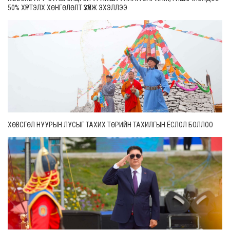
50% ХҮРТЭЛХ ХӨНГӨЛӨЛТ ҮЗҮҮЛЖ ЭХЭЛЛЭЭ
ХӨВСГӨЛ НУУРЫН ЛУСЫГ ТАХИХ ТӨРИЙН ТАХИЛГЫН ЁСЛОЛ БОЛЛОО