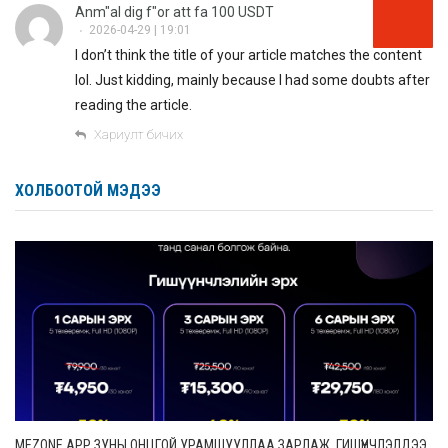
Anm"al dig f"or att fa 100 USDT
2026-04-29 | 19:01
•
I don’t think the title of your article matches the content
lol. Just kidding, mainly because I had some doubts after
reading the article.
Хариулт бичих
ХОЛБООТОЙ МЭДЭЭ
MEZONE APP ЗУНЫ ОНЦГОЙ УРАМШУУЛЛАА ЗАРЛАЖ, ГИШҮҮНЧЛЭЛДЭЭ