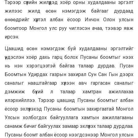
Тэрээр сүүлийн жилүүдэд хоёр орны худалдааны эргэлт
жилээс жилд өсөн нэмэгдэж байгааг дурдаад
өнөөдрийг хүртэл албан ёсоор Инчон Олон улсын
боомтоор Монгол улс руу чиглэсэн ачаа, тээвэр явж
ирсэн.
Цаашид өсөн нэмэгдэж буй худалдааны эргэлтийг
үндэслэн хоёр дахь гарц болох Пусаны боомтыг нээх
нь нэн хэрэгцээтэй байгаа талаар дурдав. Пусан
Боомтын Удирдах газрын захирал Сун Сан Гын дээрх
саналыг нааштайгаар хүлээн авч гаргасан саналыг
дэмжиж бүхий л талаар хамтран ажиллахаа
илэрхийллээ. Тэрээр цаашид Пусаны боомтыг албан
ёсоор эхлүүлэхэд Пусаны боомтын захиргаатай Монгол
Улсын холбогдох байгууллага хамтын ажиллагааны
санамж бичиг байгуулах замаар эхлүүлэх талаар дурдлаа.
Пусаны боомт албан ёсоор нээгдсэнээр Монгол улсын