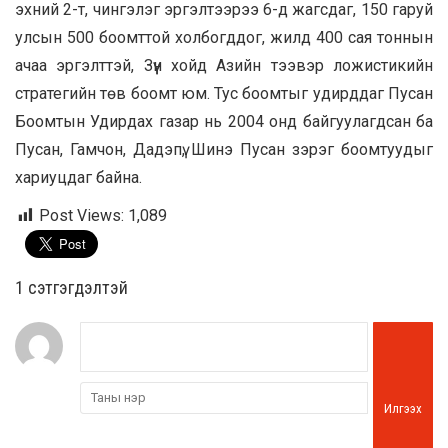
эхний 2-т, чингэлэг эргэлтээрээ 6-д жагсдаг, 150 гаруй
улсын 500 боомттой холбогддог, жилд 400 сая тоннын
ачаа эргэлттэй, Зүүн хойд Азийн тээвэр ложистикийн
стратегийн төв боомт юм. Тус боомтыг удирддаг Пусан
Боомтын Удирдах газар нь 2004 онд байгуулагдсан ба
Пусан, Гамчон, Дадэпү, Шинэ Пусан зэрэг боомтуудыг
хариуцдаг байна.
Post Views:
1,089
1 сэтгэгдэлтэй
Илгээх