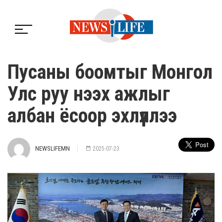
Пусаны боомтыг Монгол
Улс руу нээх ажлыг
албан ёсоор эхлүүллээ
NEWSLIFEMN
2025-07-23