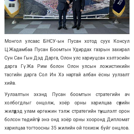
Монгол улсаас БНСУ-ын Пусан хотод суух Консул
Ц.Жадамбаа Пусан Боомтын Удирдах газрын захирал
Сун Сан Гын Дэд Дарга, Олон улс хариуцсан хэлтэсийн
дарга Гү Жа Рим болон Олон улсын ложистикийн
тасгийн дарга Сол Ин Хэ нартай албан ёсны уулзалт
хийв.
Уулзалтын эхэнд Пусан боомтын стратегийн ач
холбогдлыг онцолж, хоёр орны харилцаа сүүлийн
жилүүдэд улам өргөжин тэлж стратегийн түншлэлт орон
болсон төдийгүй энэ онд хоёр орны хооронд Дипломат
харилцаа тогтоосны 35 жилийн ой тохиож буйг онцлов.