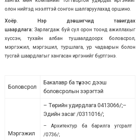
хангах
мөн компанийг тогтвортой удирдах иргэнийг
олон нийтэд нээлттэй сонгон шалгаруул
ахад
оршино.
Хоёр. Нэр дэвшигчид тавигдах
шаардлага:
Зарлагдаж буй сул орон тоонд
ажиллахыг
хүссэн,
тухайн албан тушаалд
доорх
боловсрол,
мэргэжил, мэргэшил, туршлага, ур чадвар
ын
болон
тусгай шаардлагыг хангасан иргэнийг бүртгэнэ.
Бакалавр ба түүнээс дээш
Боловсрол
боловсролын зэрэгтэй
– Төрийн удирдлага 0413066/;
–
Эдийн засаг /0311016/;
– Архитектур ба барилга угсралт
Мэргэжил
/0736/;