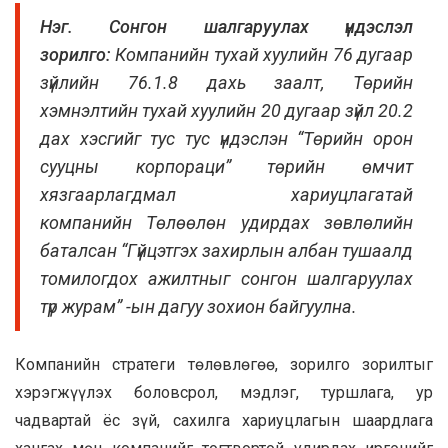
Нэг. Сонгон шалгаруулах үндэслэл
зорилго:
Компанийн тухай хуулийн 76 дугаар
зүйлийн 76.1.8 дахь заалт, Төрийн
хэмнэлтийн тухай хуулийн 20 дугаар зүйл 20.2
дах хэсгийг тус тус үндэслэн
“
Төрийн орон
сууцны корпораци
” төрийн өмчит
хязгаарлагдмал хариуцлагатай
компанийн
Төлөөлөн удирдах зөвлөлийн
баталсан
“Гүйцэтгэх захирлын албан тушаалд
томилогдох ажилтныг сонгон шалгаруулах
түр журам” -ын дагуу зохион байгуулна.
Компанийн стратеги төлөвлөгөө, зорилго зорилтыг
хэрэгжүүл
эх
боловсрол, мэдлэг, туршлага, ур
чадвар
тай
ёс зүй, сахилга хариуцлагын шаардлага