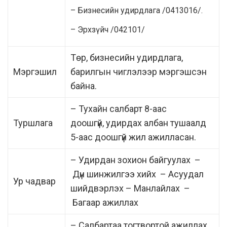
– Бизнесийн удирдлага /0413016/.
–
Эрхзүйч /
042101/
Төр, бизнесийн удирдлага,
Мэргэшил
барилгын чиглэлээр мэргэшсэн
байна.
–
Т
ухайн салбарт 8-аас
Туршлага
доошгүй
,
удирдах албан тушаалд
5-аас доошгүй
жил ажилласан.
–
Удирдан зохион байгуулах
–
Дүн шинжилгээ хийх
–
Асуудал
Ур чадвар
шийдвэрлэх
–
Манлайлах
–
Багаар ажиллах
–
С
албарт
аа
тогтвортой
ажиллах