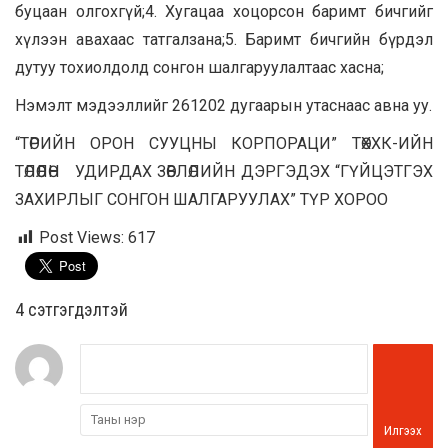
буцаан олгохгүй;
4.
Хугацаа хоцорсон баримт бичгийг
хүлээн авахаас татгалзана;
5.
Баримт бичгийн бүрдэл
дутуу тохиолдолд сонгон шалгаруулалтаас хасна;
Нэмэлт мэдээллийг 261202 дугаарын утаснаас авна уу.
“ТӨРИЙН ОРОН СУУЦНЫ КОРПОРАЦИ” ТӨХХК-ИЙН
ТӨЛӨӨЛӨН УДИРДАХ ЗӨВЛӨЛИЙН ДЭРГЭДЭХ
“ГҮЙЦЭТГЭХ
ЗАХИРЛЫГ СОНГОН ШАЛГАРУУЛАХ”
ТҮР ХОРОО
Post Views:
617
4 cэтгэгдэлтэй
Илгээх