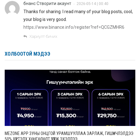
бнанс Створити акаунт
2026-05-14 | 00:40
•
Thanks for sharing. I read many of your blog posts, cool,
your blog is very good.
https://www.binance.info/register?ref=QCGZMHR6
Хариулт бичих
ХОЛБООТОЙ МЭДЭЭ
MEZONE APP ЗУНЫ ОНЦГОЙ УРАМШУУЛЛАА ЗАРЛАЖ, ГИШҮҮНЧЛЭЛДЭЭ
50% ХҮРТЭЛХ ХӨНГӨЛӨЛТ ҮЗҮҮЛЖ ЭХЭЛЛЭЭ