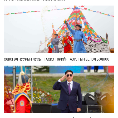
ХӨВСГӨЛ НУУРЫН ЛУСЫГ ТАХИХ ТӨРИЙН ТАХИЛГЫН ЁСЛОЛ БОЛЛОО