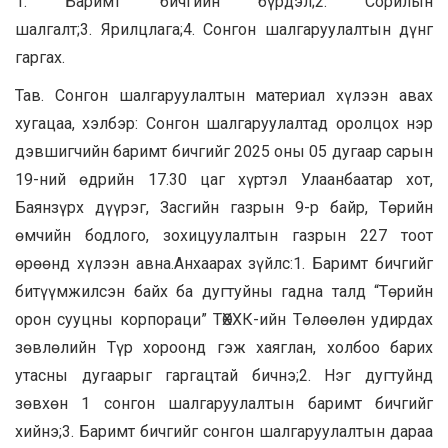
1.
Баримт бичгийн бүрдэл
;
2.
Сорилын
шалгалт
;
3.
Ярилцлага
;
4.
Сонгон шалгаруулалтын дүнг
гаргах.
Тав. Сонгон шалгаруулалтын материал хүлээн авах
хугацаа, хэлбэр:
Сонгон шалгаруулалтад оролцох нэр
дэвшигчийн баримт бичгийг 2025 оны 05 дугаар сарын
1
9
-н
ий
өдрийн 17.30 цаг хүртэл Улаанбаатар хот,
Баянзүрх дүүрэг, Засгийн газрын 9-р байр, Төрийн
өмчийн бодлого, зохицуулалтын газрын 227 тоот
өрөөнд хүлээн авна.
Анхаарах зүйлс:
1.
Баримт бичгийг
битүүмжилсэн байх ба дугтуйны гадна талд “Төрийн
орон сууцны корпораци” ТӨХХК-ийн Төлөөлөн удирдах
зөвлөлийн
Т
үр хороонд гэж хаяглан, холбоо барих
утасны дугаарыг гаргацтай бичнэ;
2.
Нэг дугтуйнд
зөвхөн 1 сонгон шалгаруулалтын баримт бичгийг
хийнэ;
3.
Баримт бичгийг сонгон шалгаруулалтын дараа