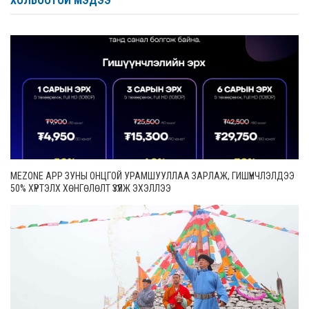
ХОЛБООТОЙ МЭДЭЭ
MEZONE APP ЗУНЫ ОНЦГОЙ УРАМШУУЛЛАА ЗАРЛАЖ, ГИШҮҮНЧЛЭЛДЭЭ
50% ХҮРТЭЛХ ХӨНГӨЛӨЛТ ҮЗҮҮЛЖ ЭХЭЛЛЭЭ