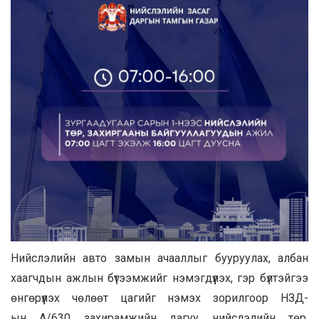
Нийслэлийн авто замын ачааллыг бууруулах, албан
хаагчдын ажлын бүтээмжийг нэмэгдүүлэх, гэр бүлтэйгээ
өнгөрүүлэх чөлөөт цагийг нэмэх зорилгоор
НЗД-
ын
А/630 захирамжийн дагуу нийслэлийн төр,