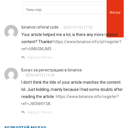
Илгээх
binance referal code
2025-12-19 | 17:32
•
Your article helped me a lot, is there any more related
content? Thanks!
https://www.binance.info/pl/register?
ref=UM6SMJM3
Хариулт бичих
Бонус за регистрацию в binance
2026-04-15 | 13:36
•
I don’t think the title of your article matches the content
lol. Just kidding, mainly because I had some doubts after
reading the article.
https://www.binance.info/register?
ref=JW3W4Y3A
Хариулт бичих