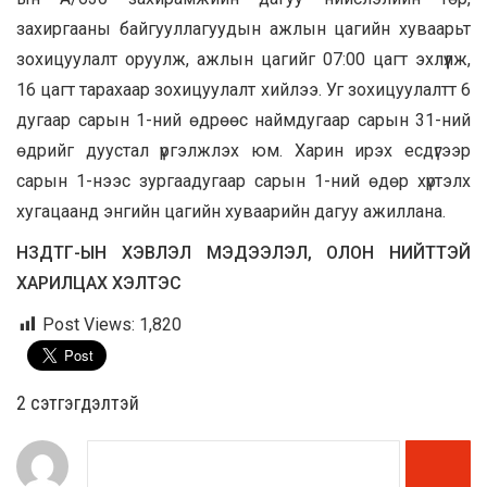
захиргааны байгууллагуудын ажлын цагийн хуваарьт
зохицуулалт оруулж, ажлын цагийг 07:00 цагт эхлүүлж,
16 цагт тарахаар зохицуулалт хийлээ. Уг зохицуулалтт 6
дугаар сарын 1-ний өдрөөс наймдугаар сарын 31-ний
өдрийг дуустал үргэлжлэх юм. Харин ирэх есдүгээр
сарын 1-
нээс
зургаадугаар сарын 1-ний өдөр хүртэлх
хугацаанд энгийн цагийн хуваарийн дагуу ажиллана.
НЗДТГ-ЫН ХЭВЛЭЛ МЭДЭЭЛЭЛ, ОЛОН НИЙТТЭЙ
ХАРИЛЦАХ ХЭЛТЭС
Post Views:
1,820
2 cэтгэгдэлтэй