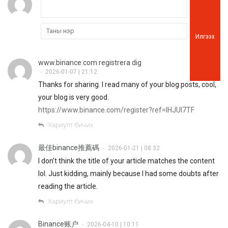
Илгээх
www.binance.com registrera dig
2026-01-07 | 21:12
•
Thanks for sharing. I read many of your blog posts, cool,
your blog is very good.
https://www.binance.com/register?ref=IHJUI7TF
Хариулт бичих
最佳binance推薦碼
2026-01-21 | 08:32
•
I don’t think the title of your article matches the content
lol. Just kidding, mainly because I had some doubts after
reading the article.
Хариулт бичих
Binance账户
2026-04-10 | 10:11
•