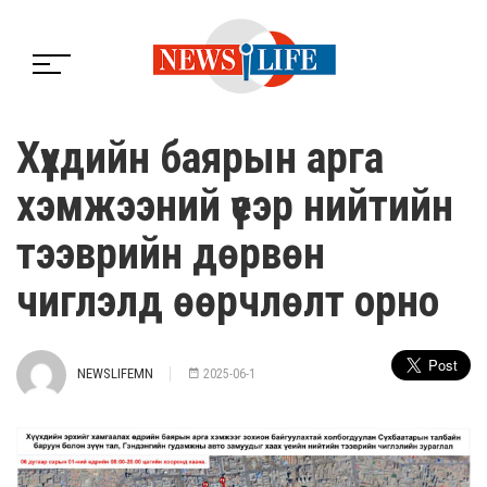
Хүүхдийн баярын арга
хэмжээний үеэр нийтийн
тээврийн дөрвөн
чиглэлд өөрчлөлт орно
NEWSLIFEMN
2025-06-1