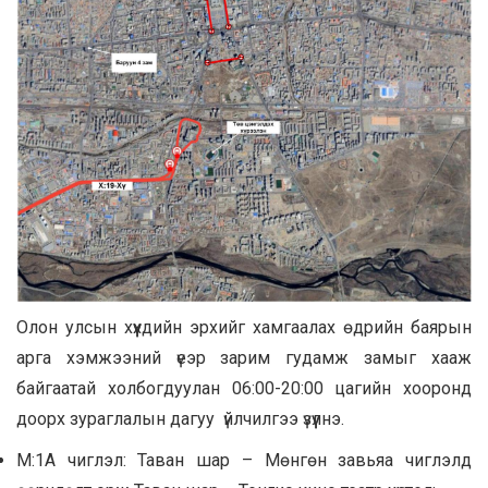
Олон улсын хүүхдийн эрхийг хамгаалах өдрийн баярын
арга хэмжээний үеэр зарим гудамж замыг хааж
байгаатай холбогдуулан 06:00-20:00 цагийн хооронд
доорх зураглалын дагуу үйлчилгээ үзүүлнэ.
М:1А чиглэл: Таван шар – Мөнгөн завьяа чиглэлд