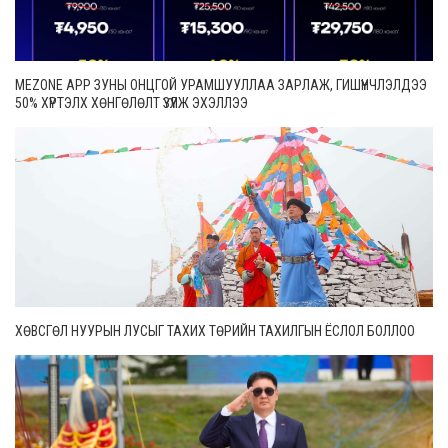
MEZONE APP ЗУНЫ ОНЦГОЙ УРАМШУУЛЛАА ЗАРЛАЖ, ГИШҮҮНЧЛЭЛДЭЭ
50% ХҮРТЭЛХ ХӨНГӨЛӨЛТ ҮЗҮҮЛЖ ЭХЭЛЛЭЭ
ХӨВСГӨЛ НУУРЫН ЛУСЫГ ТАХИХ ТӨРИЙН ТАХИЛГЫН ЁСЛОЛ БОЛЛОО