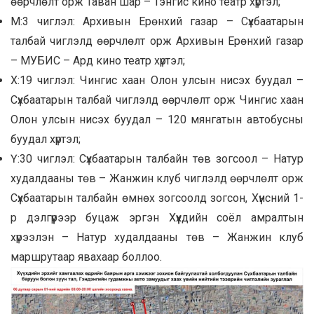
өөрчлөлт орж Таван шар – Тэнгис кино театр хүртэл;
М:3 чиглэл: Архивын Ерөнхий газар – Сүхбаатарын
талбай чиглэлд өөрчлөлт орж Архивын Ерөнхий газар
– МУБИС – Ард кино театр хүртэл;
Х:19 чиглэл: Чингис хаан Олон улсын нисэх буудал –
Сүхбаатарын талбай чиглэлд өөрчлөлт орж Чингис хаан
Олон улсын нисэх буудал – 120 мянгатын автобусны
буудал хүртэл;
Ү:30 чиглэл: Сүхбаатарын талбайн төв зогсоол – Натур
худалдааны төв – Жанжин клуб чиглэлд өөрчлөлт орж
Сүхбаатарын талбайн өмнөх зогсоолд зогсон, Хүнсний 1-
р дэлгүүрээр буцаж эргэн Хүүхдийн соёл амралтын
хүрээлэн – Натур худалдааны төв – Жанжин клуб
маршрутаар явахаар боллоо.