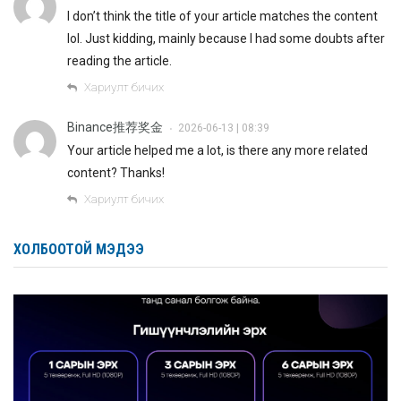
I don’t think the title of your article matches the content
lol. Just kidding, mainly because I had some doubts after
reading the article.
Хариулт бичих
Binance推荐奖金
2026-06-13 | 08:39
•
Your article helped me a lot, is there any more related
content? Thanks!
Хариулт бичих
ХОЛБООТОЙ МЭДЭЭ