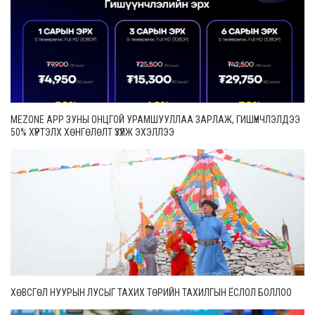
MEZONE APP ЗУНЫ ОНЦГОЙ УРАМШУУЛЛАА ЗАРЛАЖ, ГИШҮҮНЧЛЭЛДЭЭ
50% ХҮРТЭЛХ ХӨНГӨЛӨЛТ ҮЗҮҮЛЖ ЭХЭЛЛЭЭ
ХӨВСГӨЛ НУУРЫН ЛУСЫГ ТАХИХ ТӨРИЙН ТАХИЛГЫН ЁСЛОЛ БОЛЛОО