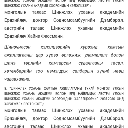
ШИНЖЛЭХ УХААНЫ АКАДЕМИ БОЛОН БҮГД НАЙРАМДАХ АВСТРИ УЛСЫН
ШИНЖЛЭХ УХААНЫ АКАДЕМИ ХООРОНДЫН ХЭЛЭЛЦЭЭР”
-т
монголын талаас Шинжлэх ухааны академийн
Ерөнхийлөгч, доктор Содномсамбуугийн Дэмбэрэл,
австрийн талаас Шинжлэх ухааны академийн
Ерөнхийлөгч Хайнз Фассманн,
Шинэчилсэн хэлэлцээрийн хүрээнд хамтын
ажиллагааны цар хүрээ өргөжиж, уламжлалт болон
шинэ төрлийн хамтарсан судалгааны төсөл,
хөтөлбөрийн тоо нэмэгдэж, салбарын хүний нөөц
чадавхажна.
8. “ШИНЖЛЭХ УХААНЫ ХАМТЫН АЖИЛЛАГААНЫ ТУХАЙ МОНГОЛ УЛСЫН
ШИНЖЛЭХ УХААНЫ АКАДЕМИ БОЛОН БҮГД НАЙРАМДАХ АВСТРИ УЛСЫН
ШИНЖЛЭХ УХААНЫ АКАДЕМИ ХООРОНДЫН ХЭЛЭЛЦЭЭРИЙГ 2025-2030 ОНД
ХЭРЭГЖҮҮЛЭХ ПРОТОКОЛ”
-д
монголын талаас Шинжлэх ухааны академийн
Ерөнхийлөгч, доктор Содномсамбуугийн Дэмбэрэл,
австрийн талаас Шинжлэх ухааны академийн