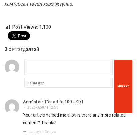
хамтарсан төсөл хэрэгжүүлнэ.
Post Views:
1,100
3 cэтгэгдэлтэй
Илгээх
Anm"al dig f"or att fa 100 USDT
2026-02-07 | 12:50
•
Your article helped me a lot, is there any more related
content? Thanks!
Хариулт бичих