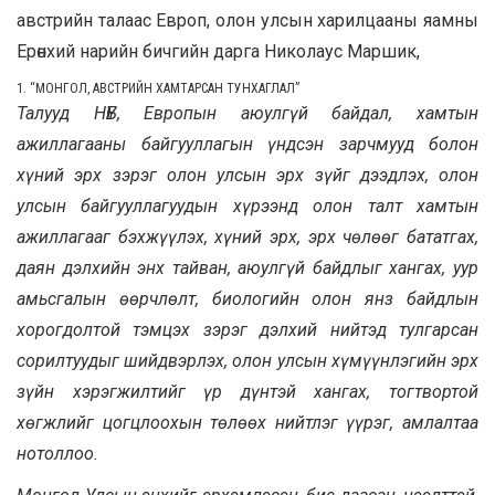
австрийн талаас Европ, олон улсын харилцааны яамны
Ерөнхий нарийн бичгийн дарга Николаус Маршик,
1. “
МОНГОЛ, АВСТРИЙН ХАМТАРСАН ТУНХАГЛАЛ”
Талууд НҮБ, Европын аюулгүй байдал, хамтын
ажиллагааны байгууллагын үндсэн зарчмууд болон
хүний эрх зэрэг олон улсын эрх зүйг дээдлэх, олон
улсын байгууллагуудын хүрээнд олон талт хамтын
ажиллагааг бэхжүүлэх, хүний эрх, эрх чөлөөг бататгах,
даян дэлхийн энх тайван, аюулгүй байдлыг хангах, уур
амьсгалын өөрчлөлт, биологийн олон янз байдлын
хорогдолтой тэмцэх зэрэг дэлхий нийтэд тулгарсан
сорилтуудыг шийдвэрлэх, олон улсын хүмүүнлэгийн эрх
зүйн хэрэгжилтийг үр дүнтэй хангах, тогтвортой
хөгжлийг цогцлоохын төлөөх нийтлэг үүрэг, амлалтаа
нотоллоо.