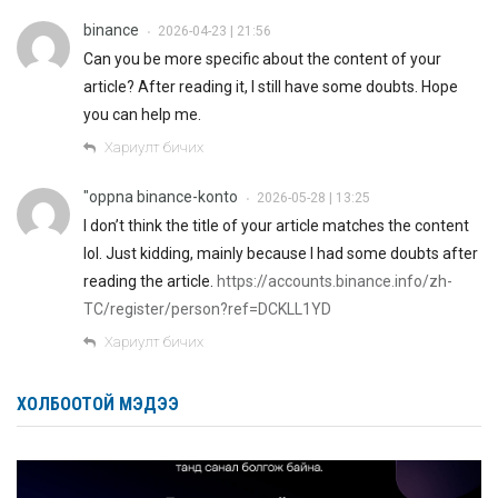
binance
2026-04-23 | 21:56
•
Can you be more specific about the content of your
article? After reading it, I still have some doubts. Hope
you can help me.
Хариулт бичих
"oppna binance-konto
2026-05-28 | 13:25
•
I don’t think the title of your article matches the content
lol. Just kidding, mainly because I had some doubts after
reading the article.
https://accounts.binance.info/zh-
TC/register/person?ref=DCKLL1YD
Хариулт бичих
ХОЛБООТОЙ МЭДЭЭ