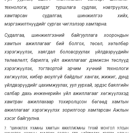
технологи, шилдэг туршлага судлах, нэвтрүүлэх,
хамтарсан судалгаа, шинжилгээ хийх,
мэргэжилтнүүдийг сургах чиглэлээр хамтарна.
Судалгаа, шинжилгээний байгууллага хоорондын
хамтын ажиллагааг бий болгох, төсөл, хөтөлбөр
хэрэгжүүлэх, хаягдал боловсруулах үйлдвэрүүдийн
төлөвлөлт, барилга, үйл ажиллагааг дэмжсэн төслүүд
хэрэгжүүлэх, тогтвортой эрчим хүчний технологи
хөгжүүлэх, кибер аюулгүй байдлыг хангах, жижиг, дунд
үйлдвэрүүдийг цахимжуулах, уул уурхай, эрдэс баялгийн
салбар дахь инженерийн үйл ажиллагааг хөгжүүлэхэд
хамтран ажиллахаар тохиролцсон бөгөөд хамтын
ажиллагааг хэрэгжүүлэх зорилгоор хамтарсан Ажлын
хэсэг байгуулна.
7. “ШИНЖЛЭХ УХААНЫ ХАМТЫН АЖИЛЛАГААНЫ ТУХАЙ МОНГОЛ УЛСЫН