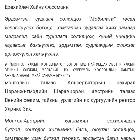
Ерөнхийлөгч Хайнз Фассманн,
Э
рдэмтэн, судлаач солилцох “Мобилити” төсөл
хэрэгжүүлэх бөгөөд хамтарсан судалгаа хийх замаар
мэдээлэл, сайн туршлага солилцож, хүний нөөцийн
чадавхыг бэхжүүлэх, эрдэмтэн, судлаачдын сүлжээг
өргөжүүлэн хөгжүүлнэ.
9. “МОНГОЛ УЛСЫН КОНСЕРВАТОР БОЛОН БҮГД НАЙРАМДАХ АВСТРИ УЛСЫН
ВЕНИЙН ХӨГЖИМ, УРЛАГИЙН ИХ СУРГУУЛЬ ХООРОНДЫН ХАМТЫН
АЖИЛЛАГААНЫ ТУХАЙ САНАМЖ БИЧИГ”
-т
монголын талаас Консерваторын захирал
Цэрэнжигмэдийн Шаравцэрэн, австрийн талаас
Венийн хөгжим, тайзны урлагийн их сургуулийн ректор
Улрике Зих,
Монгол-Австрийн хөгжмийн зохиолчдын
бүтээл,
с
онгодог хөгжми
й
н багш, оюутан солилцох,
ха
м
тарсан уран бүтээл туурвих, эрдэмтэн багш нарын