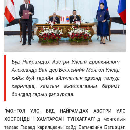
Бүгд Найрамдах Австри Улсын Ерөнхийлөгч
Александр Ван дер Белленийн Монгол Улсад
хийж буй төрийн айлчлалын хүрээнд талууд
харилцаа, хамтын ажиллагааны баримт
бичгүүдэд гарын үсэг зурлаа.
“МОНГОЛ УЛС, БҮГД НАЙРАМДАХ АВСТРИ УЛС
ХООРОНДЫН ХАМТАРСАН ТУНХАГЛАЛ”
-д монголын
талаас Гадаад харилцааны сайд Батмөнхийн Батцэцэг,