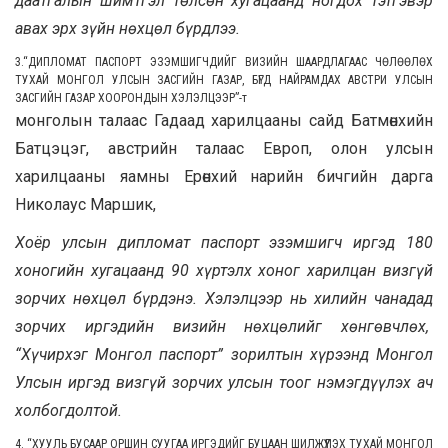
даатгалын шимтгэл төлсөн хугацаанд ногдох тэтгэвэр
авах эрх зүйн нөхцөл бүрдлээ.
3.“ДИПЛОМАТ ПАСПОРТ ЭЗЭМШИГЧДИЙГ ВИЗИЙН ШААРДЛАГААС ЧӨЛӨӨЛӨХ
ТУХАЙ МОНГОЛ УЛСЫН ЗАСГИЙН ГАЗАР, БҮГД НАЙРАМДАХ АВСТРИ УЛСЫН
ЗАСГИЙН ГАЗАР ХООРОНДЫН ХЭЛЭЛЦЭЭР”
-т
монголын талаас Гадаад харилцааны сайд Батмөнхийн
Батцэцэг, австрийн талаас Европ, олон улсын
харилцааны яамны Ерөнхий нарийн бичгийн дарга
Николаус Маршик,
Хоёр улсын дипломат паспорт эзэмшигч иргэд 180
хоногийн хугацаанд 90 хүртэлх хоног харилцан визгүй
зорчих нөхцөл бүрдэнэ. Хэлэлцээр нь хилийн чанадад
зорчих иргэдийн визийн нөхцөлийг хөнгөвчлөх,
“Хүчирхэг Монгол паспорт” зорилтын хүрээнд Монгол
Улсын иргэд визгүй зорчих улсын тоог нэмэгдүүлэх ач
холбогдолтой.
4. “ХУУЛЬ БУСААР ОРШИН СУУГАА ИРГЭДИЙГ БУЦААН ШИЛЖҮҮЛЭХ ТУХАЙ МОНГОЛ