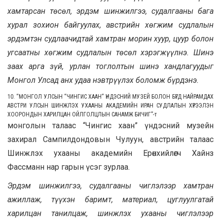
хамтарсан төсөл, эрдэм шинжилгээ, судалгааны бага
хурал зохион байгуулах, австрийн хөгжим судлалын
эрдэмтэн судлаачидтай хамтран морин хуур, цуур болон
угсаатны хөгжим судлалын төсөл хэрэгжүүлнэ. Шинэ
заах арга зүй, урлан тоглолтын шинэ хандлагуудыг
Монгол Улсад анх удаа нэвтрүүлэх боломж бүрдэнэ.
10. “МОНГОЛ УЛСЫН “ЧИНГИС ХААН” ҮНДЭСНИЙ МУЗЕЙ БОЛОН БҮГД НАЙРАМДАХ
АВСТРИ УЛСЫН ШИНЖЛЭХ УХААНЫ АКАДЕМИЙН ИРАН СУДЛАЛЫН ХҮРЭЭЛЭН
ХООРОНДЫН ХАРИЛЦАН ОЙЛГОЛЦЛЫН САНАМЖ БИЧИГ”
-т
монголын талаас “Чингис хаан” үндэсний музейн
захирал Сампилдондовын Чулуун, австрийн талаас
Шинжлэх ухааны академийн Ерөнхийлөгч Хайнз
Фассманн нар гарын үсэг зурлаа.
Эрдэм шинжилгээ, судалгааны чиглэлээр хамтран
ажиллаж, түүхэн баримт, материал, цуглуулгатай
харилцан танилцаж, шинжлэх ухааны чиглэлээр