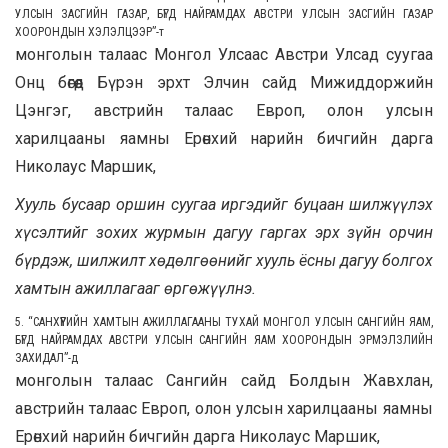
УЛСЫН ЗАСГИЙН ГАЗАР, БҮГД НАЙРАМДАХ АВСТРИ УЛСЫН ЗАСГИЙН ГАЗАР
ХООРОНДЫН ХЭЛЭЛЦЭЭР”
-т
монголын талаас Монгол Улсаас Австри Улсад суугаа
Онц бөгөөд Бүрэн эрхт Элчин сайд Мижиддоржийн
Цэнгэг, австрийн талаас Европ, олон улсын
харилцааны яамны Ерөнхий нарийн бичгийн дарга
Николаус Маршик,
Хууль бусаар оршин суугаа иргэдийг буцаан шилжүүлэх
хүсэлтийг зохих журмын дагуу гаргах эрх зүйн орчин
бүрдэж, шилжилт хөдөлгөөнийг хууль ёсны дагуу болгох
хамтын ажиллагааг өргөжүүлнэ.
5. “САНХҮҮГИЙН ХАМТЫН АЖИЛЛАГААНЫ ТУХАЙ МОНГОЛ УЛСЫН САНГИЙН ЯАМ,
БҮГД НАЙРАМДАХ АВСТРИ УЛСЫН САНГИЙН ЯАМ ХООРОНДЫН ЭРМЭЛЗЛИЙН
ЗАХИДАЛ”
-д
монголын талаас Сангийн сайд Болдын Жавхлан,
австрийн талаас Европ, олон улсын харилцааны яамны
Ерөнхий нарийн бичгийн дарга Николаус Маршик,