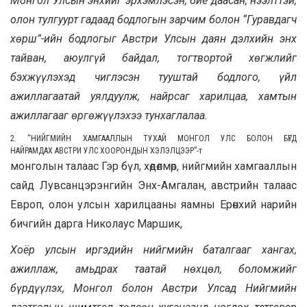
Монгол Улсын энхийг эрхэмлэсэн, бие даасан, нээлттэй,
олон тулгуурт гадаад бодлогын зарчим болон “Гуравдагч
хөрш”-ийн бодлогыг Австри Улсын даян дэлхийн энх
тайван, аюулгүй байдал, тогтвортой хөгжлийг
бэхжүүлэхэд чиглэсэн тууштай бодлого, үйл
ажиллагаатай уялдуулж
, найрсаг харилцаа, хамтын
ажиллагааг
өргөжүүлэхээ тунхаглалаа.
2. “НИЙГМИЙН ХАМГААЛЛЫН ТУХАЙ МОНГОЛ УЛС БОЛОН БҮГД
НАЙРАМДАХ
АВСТРИ УЛС ХООРОНДЫН ХЭЛЭЛЦЭЭР
”
-т
монголын талаас Гэр бүл, хөдөлмөр, нийгмийн хамгааллын
сайд Лувсанцэрэнгийн Энх-Амгалан, австрийн талаас
Европ, олон улсын харилцааны яамны Ерөнхий нарийн
бичгийн дарга Николаус Маршик,
Хоёр улсын иргэдийн нийгмийн баталгааг хангах,
ажиллаж, амьдрах таатай нөхцөл, боломжийг
бүрдүүлэх, Монгол болон Австри Улсад Нийгмийн