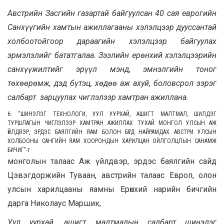
Австрийн Засгийн газартай байгуулсан 40 сая еврогийн
Санхүүгийн хамтын ажиллагааны хэлэлцээр дууссантай
холбоотойгоор дараагийн хэлэлцээр байгуулах
эрмэлзлийг бататгалаа. Зээлийн ерөнхий хэлэлцээрийн
санхүүжилтийг эрүүл мэнд, эмнэлгийн тоног
төхөөрөмж, дэд бүтэц, хөдөө аж ахуй, боловсрол зэрэг
салбарт зарцуулах чиглэлээр хамтран ажиллана.
6. “ШИНЭЛЭГ ТЕХНОЛОГИ, УУЛ УУРХАЙ, АШИГТ МАЛТМАЛ, ШИЛДЭГ
ТУРШЛАГЫН ЧИГЛЭЛЭЭР ХАМТРАН АЖИЛЛАХ ТУХАЙ МОНГОЛ УЛСЫН АЖ
ҮЙЛДВЭР, ЭРДЭС БАЯЛГИЙН ЯАМ БОЛОН БҮГД НАЙРАМДАХ АВСТРИ УЛСЫН
ХОЛБООНЫ САНГИЙН ЯАМ ХООРОНДЫН ХАРИЛЦАН ОЙЛГОЛЦЛЫН САНАМЖ
БИЧИГ”
-т
монголын талаас Аж үйлдвэр, эрдэс баялгийн сайд
Цэвэгдоржийн Туваан, австрийн талаас Европ, олон
улсын харилцааны яамны Ерөнхий нарийн бичгийн
дарга Николаус Маршик,
Уул уурхай, ашигт малтмалын салбарт шинэлэг