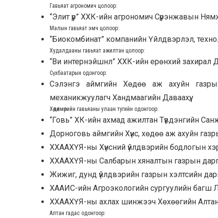
Гавьяат агрономич цолоор
:
“Элит үр” ХХК-ийн агрономич Сүрэнжавын Ням
Малын гавьяат эмч цолоор
:
“Биокомбинат” компанийн Үйлдвэрлэл, техно
Худалдааны гавьяат ажилтан цолоор
:
“Ви интернэйшнл” ХХК-ийн ерөнхий захирал 
Сүхбаатарын одонгоор
:
Сэлэнгэ аймгийн Хөдөө аж ахуйн газрын д
механикжуулагч Хандмаагийн Даваахүү,
Хөдөлмөрийн гавьяаны улаан тугийн одонгоор
:
“Говь” ХК-ийн ахмад ажилтан Түвдэнгийн Сан
Дорноговь аймгийн Хүнс, хөдөө аж ахуйн газ
ХХААХҮЯ-ны Хүнсний үйлдвэрийн бодлогын хэр
ХХААХҮЯ-ны Салбарын хяналтын газрын дарг
Жижиг, дунд үйлдвэрийн газрын хэлтсийн дар
ХААИС-ийн Агроэкологийн сургуулийн багш 
ХХААХҮЯ-ны ахлах шинжээч Хөхөөгийн Алтан
Алтан гадас одонгоор
: