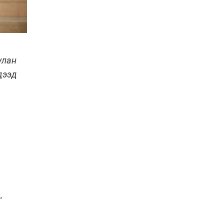
Баян-Өлгий аймгийн
дараагийн Засаг даргад
Н.Тилеуханы нэр хүчтэй
яригдаж байна
2026-07-30
улан
А.Ю.Ивахин: Эрдэнэт
хотын түүх бол бидний
дээд
амжилтын түүх
2026-07-27
Цэцэрлэгт суралцах
хүүхдүүдийн бүртгэлийг
наймдугаар сарын 10-23-
ны хооронд Emongolia
системээр зохион
2026-07-27
байгуулна
,