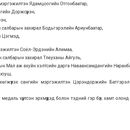
 мэргэжилтэн Ядамцоогийн Отгонбаатар,
гийн Доржсүрэн,
эн,
н салбарын захирал Бодьгэрэлийн Ариунбаатар,
 Цэгмэд,
гэжилтэн Соёл-Эрдэнийн Алимаа,
 салбарын захирал Тлеуханы Айгуль,
рын Мал аж ахуйн хэлтсийн дарга Наваансамдангийн Наранб
Аюуш,
хөгжүүлэх сангийн мэргэжилтэн Цэрэндоржийн Батгэрэл
, медаль хүртсэн эрхмүүдэд болон тэдний гэр бүл, хамт олон