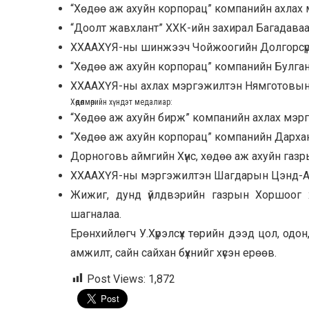
“Хөдөө аж ахуйн корпорац” компанийн ахлах
“Доолт жавхлант” ХХК-ийн захирал Багадаваа
ХХААХҮЯ-ны шинжээч Чойжоогийн Долгорсүр
“Хөдөө аж ахуйн корпорац” компанийн Булга
ХХААХҮЯ-ны ахлах мэргэжилтэн Нямготовын
Хөдөлмөрийн хүндэт медалиар
:
“Хөдөө аж ахуйн бирж” компанийн ахлах мэр
“Хөдөө аж ахуйн корпорац” компанийн Дархан
Дорноговь аймгийн Хүнс, хөдөө аж ахуйн газ
ХХААХҮЯ-ны мэргэжилтэн Шагдарын Цэнд-
Жижиг, дунд үйлдвэрийн газрын Хоршоог 
шагналаа.
Ерөнхийлөгч У.Хүрэлсүх төрийн дээд цол, одон
амжилт, сайн сайхан бүхнийг хүсэн ерөөв.
Post Views:
1,872