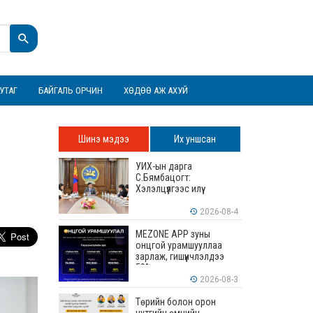
УТАГ
БАЙГАЛЬ ОРЧИН
ХӨДӨӨ АЖ АХУЙ
Шинэ мэдээ
Их уншсан
УИХ-ын дарга
С.Бямбацогт:
Хэлэлцүүлгээс илүү
хэрэгжилт, амлалтаас илүү
бодит үр дүн чухал
2026-08-4
MEZONE APP зуны
онцгой урамшууллаа
зарлаж, гишүүнчлэлдээ
50% хүртэлх хөнгөлөлт үзүүлж
эхэллээ
2026-08-3
Төрийн болон орон