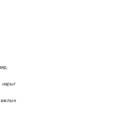
аяр,
 нарыг
д ажлын