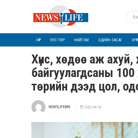
НҮҮР
УЛС ТӨР
НИЙГЭМ
ЭДИЙН ЗАСАГ
ЭРҮ
Хүнс, хөдөө аж ахуй,
байгуулагдсаны 100
төрийн дээд цол, од
NEWSLIFEMN
2025-04-18