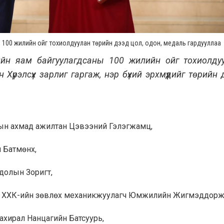
ны 100 жилийн ойг тохиолдуулан төрийн дээд цол, одон, медаль гардууллаа
рийн яам байгуулагдсаны 100 жилийн ойг тохиолду
үрэлсүх зарлиг гаргаж, нэр бүхий эрхмүүдийг төрийн 
арын ахмад ажилтан Цэвээний Гэлэгжамц,
 Батмөнх,
одолын Зоригт,
ад” ХХК-ийн зөвлөх механикжуулагч Юмжилийн Жигмэддорж
ахирал Нанцагийн Батсуурь,