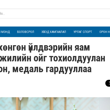
ҮЛ МЭНД
БОЛОВСРОЛ
ХҮҮХЭД ХАМГААЛАЛ
УРЛАГ СПОРТ
ОРОН Н
 хөнгөн үйлдвэрийн яам
 жилийн ойг тохиолдуулан
он, медаль гардууллаа