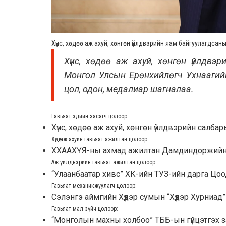
Хүнс, хөдөө аж ахуй, хөнгөн үйлдвэрийн яам байгуулагдса
Хүнс, хөдөө аж ахуй, хөнгөн үйлдвэ
Монгол Улсын Ерөнхийлөгч Ухнаагийн Х
цол, одон, медалиар шагналаа.
Гавьяат эдийн засагч цолоор
:
Хүнс, хөдөө аж ахуй, хөнгөн үйлдвэрийн салб
Хөдөө аж ахуйн гавьяат ажилтан цолоор
:
ХХААХҮЯ-ны ахмад ажилтан Дамдиндоржийн
Аж үйлдвэрийн гавьяат ажилтан цолоор
:
“Улаанбаатар хивс” ХК-ийн ТУЗ-ийн дарга Цо
Гавьяат механикжуулагч цолоор
:
Сэлэнгэ аймгийн Хүдэр сумын “Хүдэр Хурни
Гавьяат мал зүйч цолоор
:
“Монголын махны холбоо” ТББ-ын гүйцэтгэх з