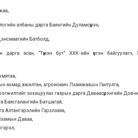
жав,
логийн албаны дарга Баянгийн Дуламсүрэн,
Дэнсмаагийн Батболд,
арга асан, “Түмэн бут” ХХК-ийн үүсгэн байгуулагч, 
жмятав,
рын ахмад ажилтан, агрономич Лхамжавын Гантулга,
эгжилтийг зохицуулах газрын дарга Даваасүрэнгийн Довчин
а Баясгалангийн Батшагай,
га Алтангэрэлийн Гэрэлзаяа,
Лхамын Даваа,
гэрэл,