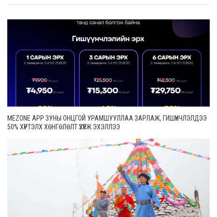
MEZONE APP ЗУНЫ ОНЦГОЙ УРАМШУУЛЛАА ЗАРЛАЖ, ГИШҮҮНЧЛЭЛДЭЭ
50% ХҮРТЭЛХ ХӨНГӨЛӨЛТ ҮЗҮҮЛЖ ЭХЭЛЛЭЭ