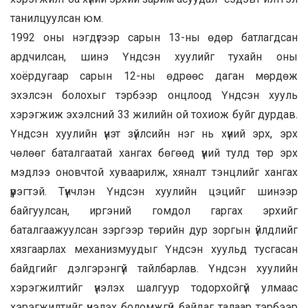
танилцуулсан юм.
1992 оны нэгдүгээр сарын 13-ны өдөр батлагдсан
ардчилсан, шинэ Үндсэн хуулийг тухайн оны
хоёрдугаар сарын 12-ны өдрөөс даган мөрдөж
эхэлсэн болохыг тэрбээр онцлоод Үндсэн хууль
хэрэгжиж эхэлсний 33 жилийн ой тохиож буйг дурдав.
Үндсэн хуулийн үнэт зүйлсийн нэг нь хүний эрх, эрх
чөлөөг баталгаатай хангах бөгөөд үүний тулд төр эрх
мэдлээ оновчтой хуваарилж, хяналт тэнцлийг хангах
үүрэгтэй. Түүнчлэн Үндсэн хуулийн цэцийг шинээр
байгуулсан, иргэний гомдол гаргах эрхийг
баталгаажуулсан зэргээр төрийн дур зоргын үйлдлийг
хязгаарлах механизмуудыг Үндсэн хуульд тусгасан
байдгийг дэлгэрэнгүй тайлбарлав. Үндсэн хуулийн
хэрэгжилтийг үнэлэх шалгуур тодорхойгүй улмаас
хэрэгжилтийг үнэлэх боломжгүй байдаг талаар тэрбээр