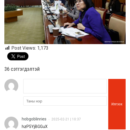
Post Views:
1,173
36 cэтгэгдэлтэй
Илгээх
hobgoblinries
2025-02-21 | 10:37
•
hzP5YjBGGuX