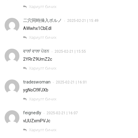
Хариулт бичих
二穴同時挿入ポルノ
2025-02-21 | 15:49
•
AWwhx1CbEdl
Хариулт бичих
ਵਾਲਾਂ ਵਾਲਾ ਪੋਰਨ
2025-02-21 | 15:55
•
2YRrZ9UmZ2c
Хариулт бичих
tradeswoman
2025-02-21 | 16:01
•
ygNoCI9FJXb
Хариулт бичих
feignedly
2025-02-21 | 16:07
•
vLlUZxmPVJc
Хариулт бичих