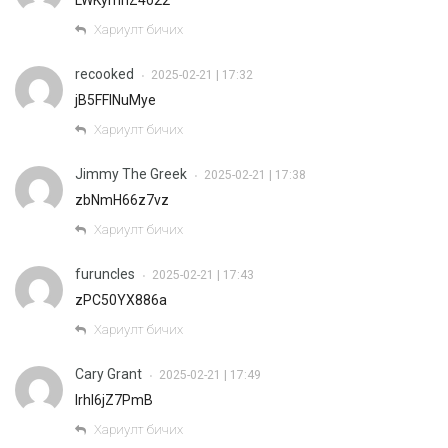
LWKymnZ4o22
Хариулт бичих
recooked
2025-02-21 | 17:32
•
jB5FFlNuMye
Хариулт бичих
Jimmy The Greek
2025-02-21 | 17:38
•
zbNmH66z7vz
Хариулт бичих
furuncles
2025-02-21 | 17:43
•
zPC50YX886a
Хариулт бичих
Cary Grant
2025-02-21 | 17:49
•
Irhl6jZ7PmB
Хариулт бичих