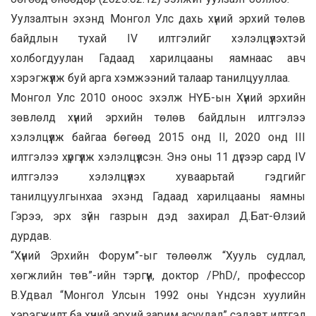
Уулзалтын эхэнд Монгол Улс дахь хүний эрхий төлөв
байдлын тухай IV илтгэлийг хэлэлцүүлэхтэй
холбогдуулан Гадаад харилцааны яамнаас авч
хэрэгжүүлж буй арга хэмжээний талаар танилцууллаа.
Монгол Улс 2010 оноос эхэлж НҮБ-ын Хүний эрхийн
зөвлөлд хүний эрхийн төлөв байдлын илтгэлээ
хэлэлцүүлж байгаа бөгөөд 2015 онд II, 2020 онд III
илтгэлээ хүргүүлж хэлэлцүүлсэн. Энэ оны 11 дүгээр сард IV
илтгэлээ хэлэлцүүлэх хуваарьтай гэдгийг
танилцуулгынхаа эхэнд Гадаад харилцааны яамны
Гэрээ, эрх зүйн газрын дэд захирал Д.Бат-Өлзий
дурдав.
“Хүний Эрхийн Форум”-ыг төлөөлж “Хууль судлал,
хөгжлийн төв”-ийн тэргүүн, доктор /PhD/, профессор
В.Удвал “Монгол Улсын 1992 оны Үндсэн хуулийн
хэрэгжилт ба хүний эрхий зарим асуудал” сэдэвт илтгэл