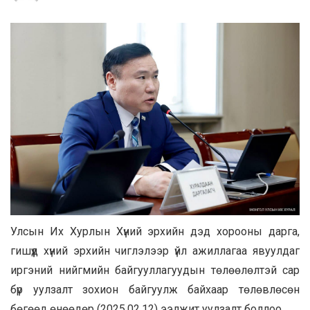
Улсын Их Хурлын Хүний эрхийн дэд хорооны дарга,
гишүүд хүний эрхийн чиглэлээр үйл ажиллагаа явуулдаг
иргэний нийгмийн байгууллагуудын төлөөлөлтэй сар
бүр уулзалт зохион байгуулж байхаар төлөвлөсөн
бөгөөд өнөөдөр (2025.02.12) ээлжит уулзалт боллоо.