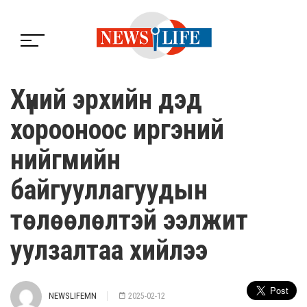
Хүний эрхийн дэд
хорооноос иргэний
нийгмийн
байгууллагуудын
төлөөлөлтэй ээлжит
уулзалтаа хийлээ
NEWSLIFEMN
2025-02-12