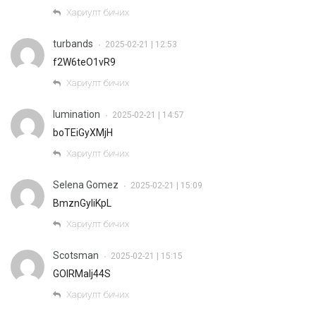
Хариулт бичих
turbands
2025-02-21 | 12:53
•
f2W6teO1vR9
Хариулт бичих
lumination
2025-02-21 | 14:57
•
boTEiGyXMjH
Хариулт бичих
Selena Gomez
2025-02-21 | 15:09
•
BmznGyliKpL
Хариулт бичих
Scotsman
2025-02-21 | 15:15
•
GOIRMaIj44S
Хариулт бичих