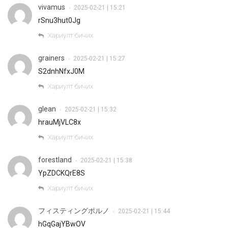
vivamus
2025-02-21 | 15:21
•
rSnu3hut0Jg
Хариулт бичих
grainers
2025-02-21 | 15:27
•
S2dnhNfxJ0M
Хариулт бичих
glean
2025-02-21 | 15:32
•
hrauMjVLC8x
Хариулт бичих
forestland
2025-02-21 | 15:38
•
YpZDCKQrE8S
Хариулт бичих
フィスティングポルノ
2025-02-21 | 15:44
•
hGqGajYBwOV