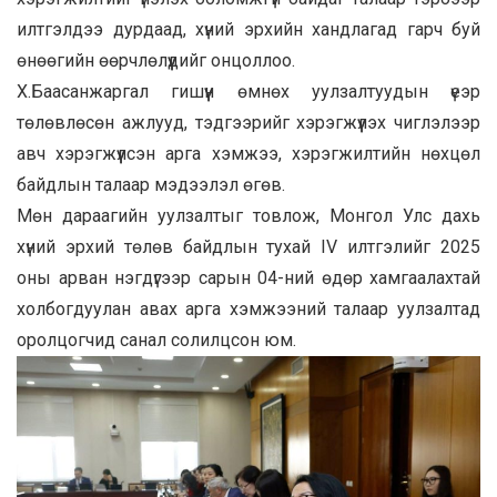
илтгэлдээ дурдаад, хүний эрхийн хандлагад гарч буй
өнөөгийн өөрчлөлүүдийг онцоллоо.
Х.Баасанжаргал гишүүн өмнөх уулзалтуудын үеэр
төлөвлөсөн ажлууд, тэдгээрийг хэрэгжүүлэх чиглэлээр
авч хэрэгжүүлсэн арга хэмжээ, хэрэгжилтийн нөхцөл
байдлын талаар мэдээлэл өгөв.
Мөн дараагийн уулзалтыг товлож, Монгол Улс дахь
хүний эрхий төлөв байдлын тухай IV илтгэлийг 2025
оны арван нэгдүгээр сарын 04-ний өдөр хамгаалахтай
холбогдуулан авах арга хэмжээний талаар уулзалтад
оролцогчид санал солилцсон юм.