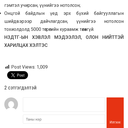
гэмтэл учирсан, үүнийгээ нотолсон;
Онцгой байдлын үед эрх бүхий байгууллагын
шийдвэрээр дайчлагдсан, үүнийгээ нотолсон
тохиолдолд 5000 төгрөгийн хураамж төлөхгүй.
НЗДТГ-ЫН ХЭВЛЭЛ МЭДЭЭЛЭЛ, ОЛОН НИЙТТЭЙ
ХАРИЛЦАХ ХЭЛТЭС
Post Views:
1,009
2 cэтгэгдэлтэй
Илгээх