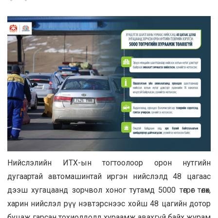
Нийслэлийн ИТХ-ын тогтоолоор орон нутгийн
дугаартай автомашинтай иргэн нийслэлд 48 цагаас
дээш хугацаанд зорчвол хоног тутамд 5000 төгрөг төлөх,
харин нийслэл рүү нэвтэрснээс хойш 48 цагийн дотор
буцаж гарсан тохиолдолд хураамж авахгүй байх журам