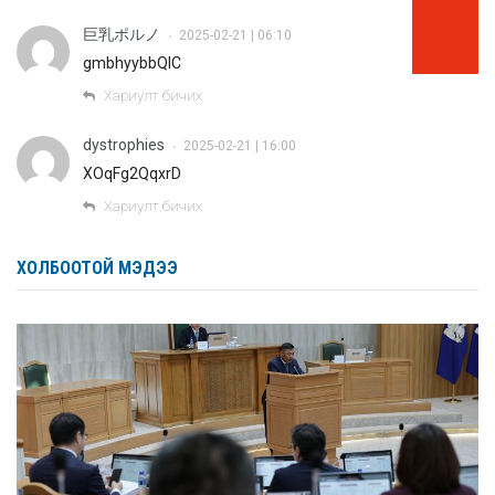
巨乳ポルノ
2025-02-21 | 06:10
•
gmbhyybbQIC
Хариулт бичих
dystrophies
2025-02-21 | 16:00
•
XOqFg2QqxrD
Хариулт бичих
ХОЛБООТОЙ МЭДЭЭ