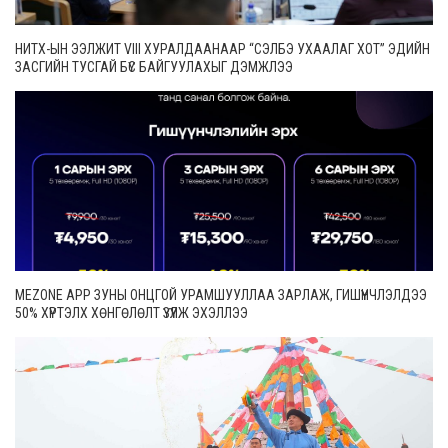
НИТХ-ЫН ЭЭЛЖИТ VIII ХУРАЛДААНААР “СЭЛБЭ УХААЛАГ ХОТ” ЭДИЙН
ЗАСГИЙН ТУСГАЙ БҮС БАЙГУУЛАХЫГ ДЭМЖЛЭЭ
MEZONE APP ЗУНЫ ОНЦГОЙ УРАМШУУЛЛАА ЗАРЛАЖ, ГИШҮҮНЧЛЭЛДЭЭ
50% ХҮРТЭЛХ ХӨНГӨЛӨЛТ ҮЗҮҮЛЖ ЭХЭЛЛЭЭ