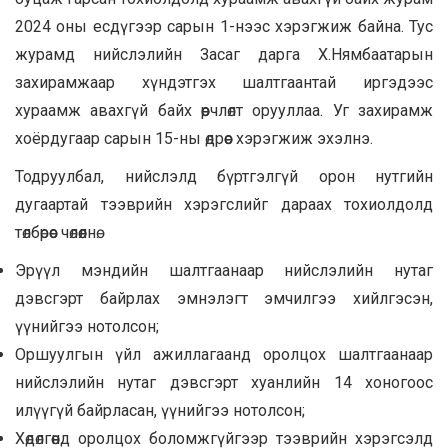
2024 оны есдүгээр сарын 1-нээс хэрэгжиж байна. Тус
журамд нийслэлийн Засаг дарга Х.Нямбаатарын
захирамжаар хүндэтгэх шалтгаантай иргэдээс
хураамж авахгүй байх өөрчлөлт орууллаа. Уг захирамж
хоёрдугаар сарын 15-ны өдрөөс хэрэгжиж эхэлнэ.
Тодруулбал, нийслэлд бүртгэлгүй орон нутгийн
дугаартай тээврийн хэрэгслийг дараах тохиолдолд
төлбөрөөс чөлөөлнө.
Эрүүл мэндийн шалтгаанаар нийслэлийн нутаг
дэвсгэрт байрлах эмнэлэгт эмчилгээ хийлгэсэн,
үүнийгээ нотолсон;
Оршуулгын үйл ажиллагаанд оролцох шалтгаанаар
нийслэлийн нутаг дэвсгэрт хуанлийн 14 хоногоос
илүүгүй байрласан, үүнийгээ нотолсон;
Хөдөлгөөнд оролцох боломжгүйгээр тээврийн хэрэгсэлд