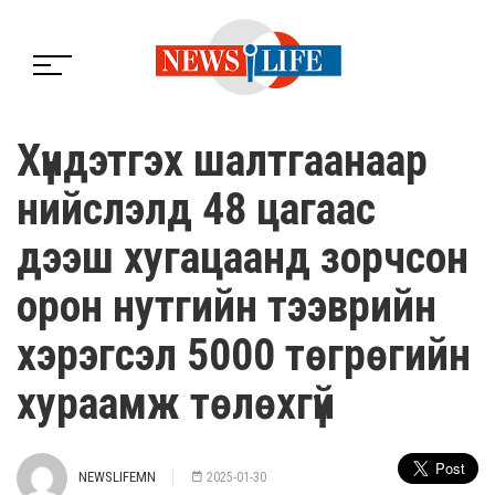
Хүндэтгэх шалтгаанаар
нийслэлд 48 цагаас
дээш хугацаанд зорчсон
орон нутгийн тээврийн
хэрэгсэл 5000 төгрөгийн
хураамж төлөхгүй
NEWSLIFEMN
2025-01-30