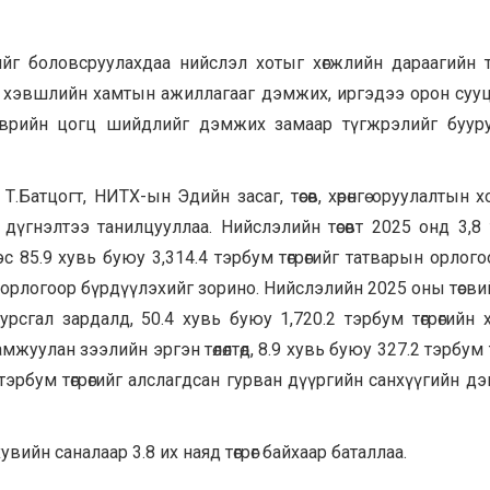
ийг боловсруулахдаа нийслэл хотыг хөгжлийн дараагийн 
ийн хэвшлийн хамтын ажиллагааг дэмжих, иргэдээ орон су
эврийн цогц шийдлийг дэмжих замаар түгжрэлийг буур
Т.Батцогт, НИТХ-ын Эдийн засаг, төсөв, хөрөнгө оруулалтын 
дүгнэлтээ танилцууллаа. Нийслэлийн төсөвт 2025 онд 3,8
ээс 85.9 хувь буюу 3,314.4 тэрбум төгрөгийг татварын орлого
с орлогоор бүрдүүлэхийг зорино. Нийслэлийн 2025 оны төсви
урсгал зардалд, 50.4 хувь буюу 1,720.2 тэрбум төгрөгийн хө
амжуулан зээлийн эргэн төлөлтөд, 8.9 хувь буюу 327.2 тэрбум т
.1 тэрбум төгрөгийг алслагдсан гурван дүүргийн санхүүгийн д
хувийн саналаар 3.8 их наяд төгрөг байхаар баталлаа.