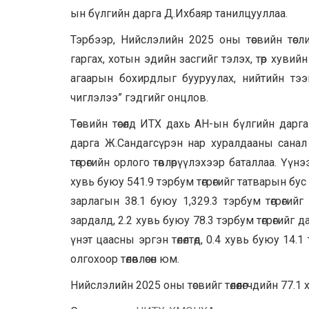
ын бүлгийн дарга Д.Ихбаяр танилцууллаа.
Тэрбээр, Нийслэлийн 2025 оны төсвийн төсл
гаргах, хотын эдийн засгийг тэлэх, төр хув
агаарын бохирдлыг бууруулах, нийтийн тэ
чиглэлээ” гэдгийг онцлов.
Төсвийн төсөлд ИТХ дахь АН-ын бүлгийн дарга 
дарга Ж.Сандагсүрэн нар хуралдааны санал 
төгрөгийн орлого төвлөрүүлэхээр баталлаа. Үүн
хувь буюу 541.9 тэрбум төгрөгийг татварын бу
зарлагын 38.1 буюу 1,329.3 тэрбум төгрөгийг 
зардалд, 2.2 хувь буюу 78.3 тэрбум төгрөгийг д
үнэт цаасны эргэн төлөлтөд, 0.4 хувь буюу 14
олгохоор төлөвлөсөн юм.
Нийслэлийн 2025 оны төсвийг төлөөлөгчдийн 77.1 