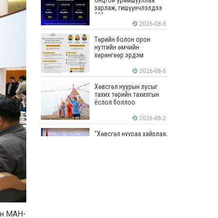
онцгой урамшууллаа
зарлаж, гишүүнчлэлдээ
50% хүртэлх хөнгөлөлт
үзүүлж эхэллээ
2026-08-3
Төрийн болон орон
нутгийн өмчийн
хөрөнгөөр эрдэм
шинжилгээ, судалгааны
ажил хийхэд тендерийн
2026-08-3
болон гүйцэтгэлийн
баталгаа гаргахгүй
Хөвсгөл нуурын лусыг
тахих төрийн тахилгын
ёслол боллоо
2026-08-2
“Хөвсгөл нуураа хайрлая,
хамгаалъя” эрдэм
шинжилгээний хурал
боллоо
2026-08-1
“ЭРДЭНЭС
ТАВАНТОЛГОЙ” ХК ЭНЭ
ДОЛОО ХОНОГТ 460.8
МЯНГАН ТОНН НҮҮРС
АРИЛЖЛАА
-ын МАН-
2026-07-31