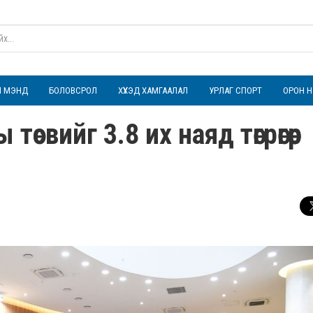
ҮЛ МЭНД
БОЛОВСРОЛ
ХҮҮХЭД ХАМГААЛАЛ
УРЛАГ СПОРТ
ОРОН Н
өсвийг 3.8 их наяд төгрөгөөр