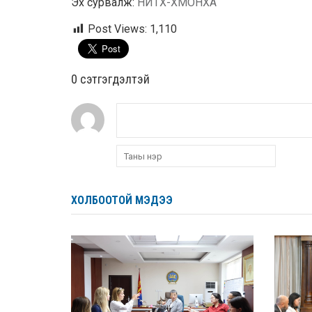
Эх сурвалж:
НИТХ-ХМОНХА
Post Views:
1,110
0 cэтгэгдэлтэй
ХОЛБООТОЙ МЭДЭЭ