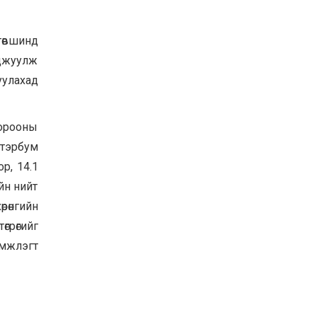
Хөвсгөл нуурын их
цэвэрлэгээний аяны
хүрээнд 301 тонн хог
төвшинд
хаягдлыг төвлөрүүлжээ
уцжуулж
2026-07-30
уулахад
Баян-Өлгий аймгийн
дараагийн Засаг даргад
Н.Тилеуханы нэр хүчтэй
яригдаж байна
хорооны
2026-07-30
 тэрбум
А.Ю.Ивахин: Эрдэнэт
хотын түүх бол бидний
ор, 14.1
амжилтын түүх
йн нийт
2026-07-27
рөнгийн
өгрөгийг
эмжлэгт