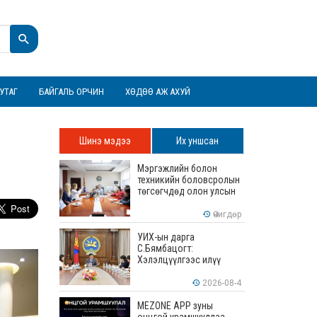
УТАГ
БАЙГАЛЬ ОРЧИН
ХӨДӨӨ АЖ АХУЙ
Шинэ мэдээ
Их уншсан
Мэргэжлийн болон
техникийн боловсролын
төгсөгчдөд олон улсын
хэмжээнд хүлээн
зөвшөөрөгдөх ур
Өчигдөр
чадваруудыг олгоно
УИХ-ын дарга
С.Бямбацогт:
Хэлэлцүүлгээс илүү
хэрэгжилт, амлалтаас
илүү бодит үр дүн чухал
2026-08-4
MEZONE APP зуны