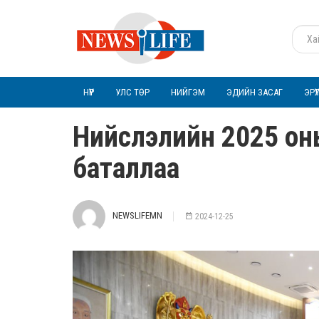
НҮҮР
УЛС ТӨР
НИЙГЭМ
ЭДИЙН ЗАСАГ
ЭРҮ
Нийслэлийн 2025 оны т
баталлаа
NEWSLIFEMN
2024-12-25