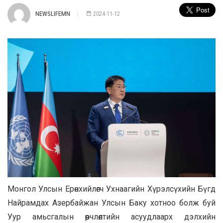
NEWSLIFEMN
2024-11-12
Монгол Улсын Ерөнхийлөгч Ухнаагийн Хүрэлсүхийн Бүгд
Найрамдах Азербайжан Улсын Баку хотноо болж буй
Уур амьсгалын өөрчлөлтийн асуудлаарх дэлхийн