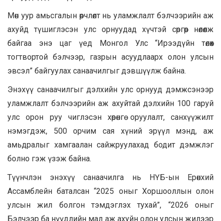
Мөн уур амьсгалын өөрчлөлт нь уламжлалт бэлчээрийн аж
ахуйд түшиглэсэн улс орнуудад хүчтэй сөргөөр нөлөөлж
байгаа энэ цаг үед Монгол Улс “Ирээдүйн төлөөх
тогтвортой бэлчээр, газрын асуудлаарх олон улсын
эвсэл” байгуулах санаачилгыг дэвшүүлж байна.
Энэхүү санаачилгыг дэлхийн улс орнууд дэмжсэнээр
уламжлалт бэлчээрийн аж ахуйтай дэлхийн 100 гаруй
улс орон руу чиглэсэн хөрөнгө оруулалт, санхүүжилт
нэмэгдэж, 500 орчим сая хүний эрүүл мэнд, аж
амьдралыг хамгаалан сайжруулахад бодит дэмжлэг
болно гэж үзэж байна.
Түүнчлэн энэхүү санаачилга нь НҮБ-ын Ерөнхий
Ассамблейн баталсан “2025 оныг Хоршооллын олон
улсын жил болгон тэмдэглэх тухай”, “2026 оныг
Бэлчээр ба нүүдлийн мал аж ахуйн олон улсын жилээр