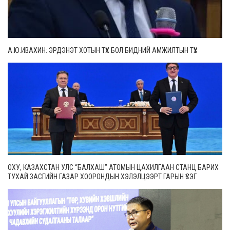
А.Ю.ИВАХИН: ЭРДЭНЭТ ХОТЫН ТҮҮХ БОЛ БИДНИЙ АМЖИЛТЫН ТҮҮХ
ОХУ, КАЗАХСТАН УЛС “БАЛХАШ” АТОМЫН ЦАХИЛГААН СТАНЦ БАРИХ
ТУХАЙ ЗАСГИЙН ГАЗАР ХООРОНДЫН ХЭЛЭЛЦЭЭРТ ГАРЫН ҮСЭГ
ЗУРЛАА