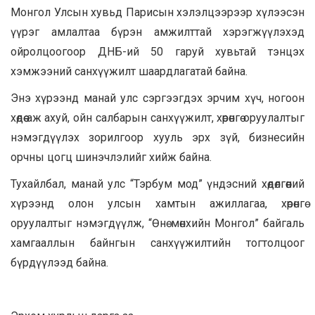
Монгол Улсын хувьд Парисын хэлэлцээрээр хүлээсэн
үүрэг амлалтаа бүрэн амжилттай хэрэгжүүлэхэд
ойролцоогоор ДНБ-ий 50 гаруй хувьтай тэнцэх
хэмжээний санхүүжилт шаардлагатай байна.
Энэ хүрээнд манай улс сэргээгдэх эрчим хүч, ногоон
хөдөө аж ахуй, ойн салбарын санхүүжилт, хөрөнгө оруулалтыг
нэмэгдүүлэх зорилгоор хууль эрх зүй, бизнесийн
орчны цогц шинэчлэлийг хийж байна.
Тухайлбал, манай улс “Тэрбум мод” үндэсний хөдөлгөөний
хүрээнд олон улсын хамтын ажиллагаа, хөрөнгө
оруулалтыг нэмэгдүүлж, “Өнө мөнхийн Монгол” байгаль
хамгааллын байнгын санхүүжилтийн тогтолцоог
бүрдүүлээд байна.