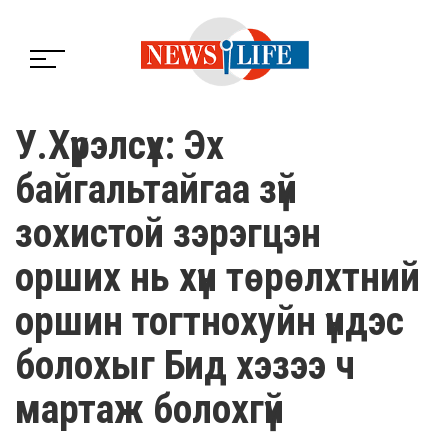
У.Хүрэлсүх: Эх
байгальтайгаа зүй
зохистой зэрэгцэн
орших нь хүн төрөлхтний
оршин тогтнохуйн үндэс
болохыг Бид хэзээ ч
мартаж болохгүй