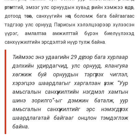
өртөмтгий, эмзэг улс орнуудын хувьд өрийн хэмжээ өндөр,
дотоод төсөв, санхүүгийн нөөц боломж бага байгаагаас
тэдгээр улс орнууд Парисын хэлэлцээрээр хүлээсэн
үүрэг, амлалтаа амжилттай бүрэн биелүүлэхэд
санхүүжилтийн эрсдэлтэй нүүр тулж байна.
Тиймээс энэ удаагийн 29 дүгээр бага хурлаар
дэлхийн удирдагчид, улс орнууд, ялангуяа
хөгжиж буй орнуудын тэргүүлэх чиглэл,
хэрэгцээ шаардлагыг харгалзан үзэж “Уур
амьсгалын санхүүжилтийн нэгдмэл хамтын
шинэ зорилго”-ыг дэмжин баталж, уур
амьсгалын санхүүжилтийг эрс нэмэгдүүлэх
шаардлагатай байгааг онцлон тэмдэглэж
байна.