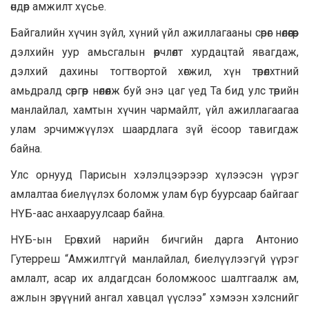
өндөр амжилт хүсье.
Байгалийн хүчин зүйл, хүний үйл ажиллагааны сөрөг нөлөөгөөр
дэлхийн уур амьсгалын өөрчлөлт хурдацтай явагдаж,
дэлхий дахины тогтвортой хөгжил, хүн төрөлхтний
амьдралд сөргөөр нөлөөлж буй энэ цаг үед Та бид улс төрийн
манлайлал, хамтын хүчин чармайлт, үйл ажиллагаагаа
улам эрчимжүүлэх шаардлага зүй ёсоор тавигдаж
байна.
Улс орнууд Парисын хэлэлцээрээр хүлээсэн үүрэг
амлалтаа биелүүлэх боломж улам бүр буурсаар байгааг
НҮБ-аас анхааруулсаар байна.
НҮБ-ын Ерөнхий нарийн бичгийн дарга Антонио
Гутерреш “Амжилтгүй манлайлал, биелүүлээгүй үүрэг
амлалт, асар их алдагдсан боломжоос шалтгаалж ам,
ажлын зөрүүний ангал хавцал үүслээ” хэмээн хэлснийг