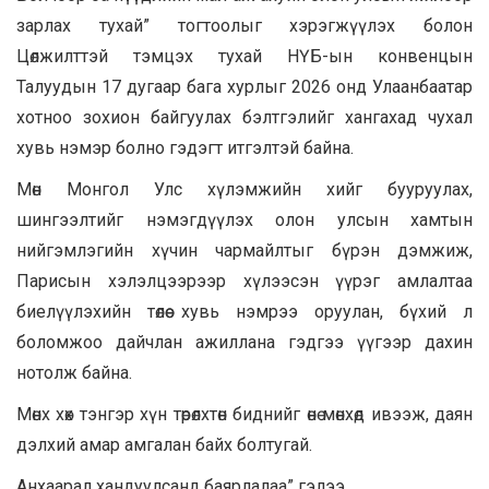
зарлах тухай” тогтоолыг хэрэгжүүлэх болон
Цөлжилттэй тэмцэх тухай НҮБ-ын конвенцын
Талуудын 17 дугаар бага хурлыг 2026 онд Улаанбаатар
хотноо зохион байгуулах бэлтгэлийг хангахад чухал
хувь нэмэр болно гэдэгт итгэлтэй байна.
Мөн Монгол Улс хүлэмжийн хийг бууруулах,
шингээлтийг нэмэгдүүлэх олон улсын хамтын
нийгэмлэгийн хүчин чармайлтыг бүрэн дэмжиж,
Парисын хэлэлцээрээр хүлээсэн үүрэг амлалтаа
биелүүлэхийн төлөө хувь нэмрээ оруулан, бүхий л
боломжоо дайчлан ажиллана гэдгээ үүгээр дахин
нотолж байна.
Мөнх хөх тэнгэр хүн төрөлхтөн биднийг өнө мөнхөд ивээж, даян
дэлхий амар амгалан байх болтугай.
Анхаарал хандуулсанд баярлалаа” гэлээ.