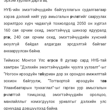
Эрхэм хурлын дарга аа,
НҮБ-ийн эмэгтэйчүүдийн байгууллагын судалгаагаар
хэрэв дэлхий нийт уур амьсгалын өөрчлөлтийг сааруулах
зорилтдоо хүрч чадахгүй тохиолдолд 2050 он хүртэл
160 сая орчим охид, эмэгтэйчүүд шинээр ядууралд
өртөж, 240 сая орчим охид, эмэгтэйчүүдийн хүнсний
аюулгүй байдал алдагдах эрсдэлтэй байгааг
анхааруулсан байна.
Тиймээс Монгол Улс өнгөрсөн 8 дугаар сард НҮБ-тай
хамтран “Дэлхийн эмэгтэйчүүдийн чуулга уулзалт”-ыг
“Ногоон ирээдүйн төлөө” уриан дор эх орондоо амжилттай
зохион байгуулж, “Тогтвортой ирээдүйн төлөөх
Улаанбаатарын тунхаглал”-ыг гарган уур амьсгалын
өөрчлөлттэй тэмцэхэд эмэгтэйчүүдийн оролцоо,
манлайллыг нэмэгдүүлэх уриалгыг дэлхийн улс
орнуудад дэвшүүлээд байна.