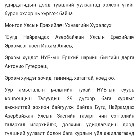
удирдагчдын дээд түвшний уулзалтад хэлсэн үгийг
бүрэн эхээр нь хүргэж байна.
Монгол Улсын Ерөнхийлөгч Ухнаагийн Хүрэлсүх:
“Бүгд Найрамдах Азербайжан Улсын Ерөнхийлөгч
Эрхэмсэг ноён Илхам Алиев,
Эрхэм хүндэт НҮБ-ын Ерөнхий нарийн бичгийн дарга
Антонио Гутерреш,
Эрхэм хүндэт зочид, төлөөлөгчид, хатагтай, ноёд оо,
Уур амьсгалын өөрчлөлтийн тухай НҮБ-ын суурь
конвенцын Талуудын 29 дүгээр бага хурлыг
амжилттай зохион байгуулж байгаа Бүгд Найрамдах
Азербайжан Улсын Засгийн газарт чин сэтгэлийн
талархал илэрхийлж, дэлхийн удирдагчдын дээд
түвшний уулзалт болон бага хурлын үйл ажиллагаанд