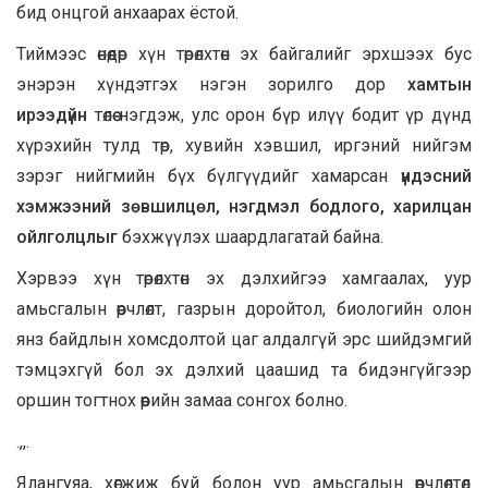
бид онцгой анхаарах ёстой.
Тиймээс өнөөдөр хүн төрөлхтөн эх байгалийг эрхшээх бус
энэрэн хүндэтгэх нэгэн зорилго дор
хамтын
ирээдүйн
төлөө нэгдэж, улс орон бүр илүү бодит үр дүнд
хүрэхийн тулд төр, хувийн хэвшил, иргэний нийгэм
зэрэг нийгмийн бүх бүлгүүдийг хамарсан
үндэсний
хэмжээний зөвшилцөл, нэгдмэл бодлого, харилцан
ойлголцлыг
бэхжүүлэх шаардлагатай байна.
Хэрвээ хүн төрөлхтөн эх дэлхийгээ хамгаалах, уур
амьсгалын өөрчлөлт, газрын доройтол, биологийн олон
янз байдлын хомсдолтой цаг алдалгүй эрс шийдэмгий
тэмцэхгүй бол эх дэлхий цаашид та бидэнгүйгээр
оршин тогтнох өөрийн замаа сонгох болно.
.,,.
Ялангуяа, хөгжиж буй болон уур амьсгалын өөрчлөлтөд