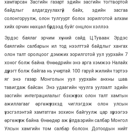
хамтарсан Засгийн газарт эдийн засгийн тогтвортой
байдлыг алдагдуулахгүй байх, эдийн засгаа
солонгоруулж, олон тулгуурт болох зорилготой алхам
хийх орчин нөхцөл бүрдээд буйг онцлон хэллээ.
Эрдэс баялаг эрчим хүчний сайд Ц.Туваан: Эрдэс
баялгийн салбарын ил тод нээлттэй байдлыг хангах
олон талт оролцоог дэмжих зорилготой уул уурхайн 7
хоног болж байна. Өнөөдрийн энэ арга хэмжээ Налайх
дүүрэгт болж байгаа нь учиртай. 100 гаруй жилийн тэртээ
яг энэ газар Монголын уул уурхайн анхны шав
тавигдаж байсан. Энэ удаагийн чуулга уулзалт эдийн
засгийн интеграцилалыг бэхжүүлэх олон талт хамтын
ажиллагааг өргөжүүлэхэд чиглэгдэж олон улсын
үзэсгэлэнтэй хамтатган зохион байгуулж цар хүрээгээ
өргөжүүлж байна. Өнөөдөр аж үйлдвэрийн салбар Монгол
Улсын хамгийн том салбар болсон. Дотоодын нийт