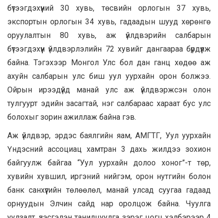
бүтээгдэхүүний 30 хувь, төсвийн орлогын 37 хувь,
экспортын орлогын 34 хувь, гадаадын шууд хөрөнгө
оруулалтын 80 хувь, аж үйлдвэрийн салбарын
бүтээгдэхүүн үйлдвэрлэлийн 72 хувийг дангаараа бүрдүүлж
байна. Тэгэхээр Монгол Улс бол дан ганц хөдөө аж
ахуйн салбарын улс биш уул уурхайн орон болжээ.
Ойрын ирээдүйд манай улс аж үйлдвэржсэн олон
тулгуурт эдийн засагтай, нэг салбараас хараат бус улс
болохыг зорин ажиллаж байна гэв.
Аж үйлдвэр, эрдэс баялгийн яам, АМГТГ, Уул уурхайн
Үндэсний ассоциац хамтран 3 дахь жилдээ зохион
байгуулж байгаа “Уул уурхайн долоо хоног”-т төр,
хувийн хувшил, иргэний нийгэм, орон нутгийн болон
банк санхүүгийн төлөөлөл, манай улсад суугаа гадаад
орнуудын Элчин сайд нар оролцож байна. Чуулга
уулзалт, үзэсгэлэн танилцуулга зэрэг цогц хэлбэрээр 4