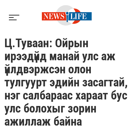
Ц.Туваан: Ойрын
ирээдүйд манай улс аж
үйлдвэржсэн олон
тулгуурт эдийн засагтай,
нэг салбараас хараат бус
улс болохыг зорин
ажиллаж байна