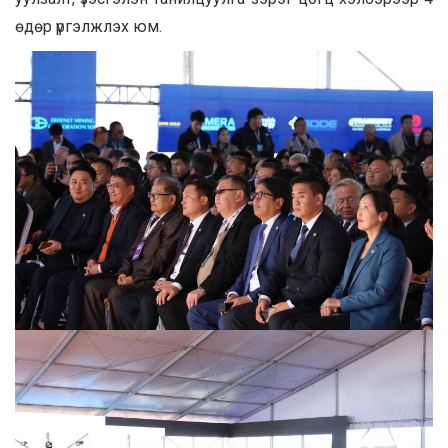
өдөр үргэлжлэх юм.