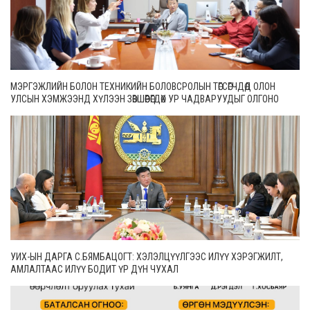
МЭРГЭЖЛИЙН БОЛОН ТЕХНИКИЙН БОЛОВСРОЛЫН ТӨГСӨГЧДӨД ОЛОН
УЛСЫН ХЭМЖЭЭНД ХҮЛЭЭН ЗӨВШӨӨРӨГДӨХ УР ЧАДВАРУУДЫГ ОЛГОНО
УИХ-ЫН ДАРГА С.БЯМБАЦОГТ: ХЭЛЭЛЦҮҮЛГЭЭС ИЛҮҮ ХЭРЭГЖИЛТ,
АМЛАЛТААС ИЛҮҮ БОДИТ ҮР ДҮН ЧУХАЛ