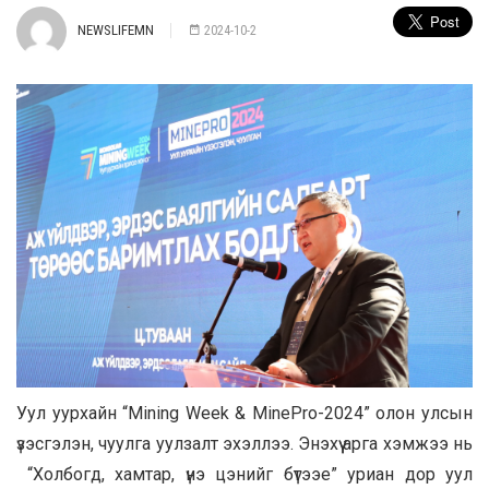
NEWSLIFEMN
2024-10-2
Уул уурхайн “Mining Week & MinePro-2024” олон улсын
үзэсгэлэн, чуулга уулзалт эхэллээ. Энэхүү арга хэмжээ нь
“Холбогд, хамтар, үнэ цэнийг бүтээе” уриан дор уул