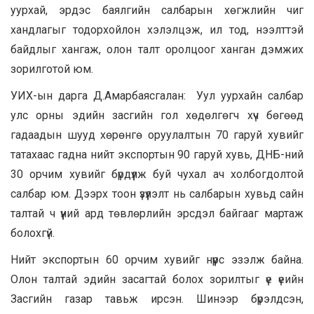
уурхай, эрдэс баялгийн салбарын хөгжлийн чиг
хандлагыг тодорхойлон хэлэлцэж, ил тод, нээлттэй
байдлыг хангаж, олон талт оролцоог ханган дэмжих
зорилготой юм.
УИХ-ын дарга Д.Амарбаясгалан: Уул уурхайн салбар
улс орны эдийн засгийн гол хөдөлгөгч хүч бөгөөд
гадаадын шууд хөрөнгө оруулалтын 70 гаруй хувийг
татахаас гадна нийт экспортын 90 гаруй хувь, ДНБ-ний
30 орчим хувийг бүрдүүлж буй чухал ач холбогдолтой
салбар юм. Дээрх тоон үзүүлэлт нь салбарын хувьд сайн
талтай ч үүний ард төвлөрлийн эрсдэл байгааг мартаж
болохгүй.
Нийт экспортын 60 орчим хувийг нүүрс эзэлж байна.
Олон талтай эдийн засагтай болох зорилтыг үе үеийн
Засгийн газар тавьж ирсэн. Шинээр бүрэлдсэн,