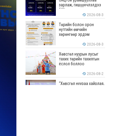
онцгой урамшууллаа
зарлаж, гишүүнчлэлдээ
50% хүртэлх хөнгөлөлт
үзүүлж эхэллээ
2026-08-3
Төрийн болон орон
нутгийн өмчийн
хөрөнгөөр эрдэм
шинжилгээ, судалгааны
ажил хийхэд тендерийн
2026-08-3
болон гүйцэтгэлийн
баталгаа гаргахгүй
Хөвсгөл нуурын лусыг
тахих төрийн тахилгын
ёслол боллоо
2026-08-2
“Хөвсгөл нуураа хайрлая,
хамгаалъя” эрдэм
шинжилгээний хурал
боллоо
2026-08-1
“ЭРДЭНЭС
ТАВАНТОЛГОЙ” ХК ЭНЭ
ДОЛОО ХОНОГТ 460.8
МЯНГАН ТОНН НҮҮРС
АРИЛЖЛАА
2026-07-31