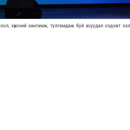
хоол, хүнсний хангамж, тулгамдаж буй асуудал сэдэвт хэлэ