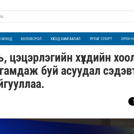
ҮЛ МЭНД
БОЛОВСРОЛ
ХҮҮХЭД ХАМГААЛАЛ
УРЛАГ СПОРТ
ОРОН Н
 цэцэрлэгийн хүүхдийн хоол
лгамдаж буй асуудал сэдэв
айгууллаа.