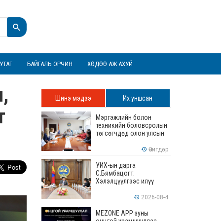
УТАГ
БАЙГАЛЬ ОРЧИН
ХӨДӨӨ АЖ АХУЙ
,
Шинэ мэдээ
Их уншсан
т
Мэргэжлийн болон
техникийн боловсролын
төгсөгчдөд олон улсын
хэмжээнд хүлээн
зөвшөөрөгдөх ур
Өчигдөр
чадваруудыг олгоно
УИХ-ын дарга
С.Бямбацогт:
Хэлэлцүүлгээс илүү
хэрэгжилт, амлалтаас
илүү бодит үр дүн чухал
2026-08-4
MEZONE APP зуны