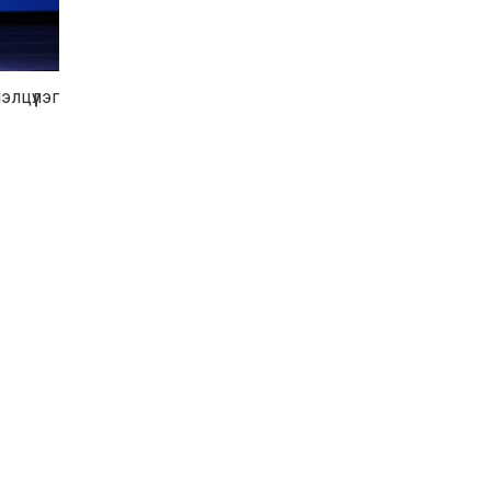
Хөвсгөл нуурын их
цэвэрлэгээний аяны
хүрээнд 301 тонн хог
хаягдлыг төвлөрүүлжээ
лцүүлэг
2026-07-30
Баян-Өлгий аймгийн
дараагийн Засаг даргад
Н.Тилеуханы нэр хүчтэй
яригдаж байна
2026-07-30
А.Ю.Ивахин: Эрдэнэт
хотын түүх бол бидний
амжилтын түүх
2026-07-27