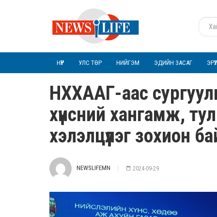
НҮҮР
УЛС ТӨР
НИЙГЭМ
ЭДИЙН ЗАСАГ
ЭРҮ
НХХААГ-аас сургууль,
хүнсний хангамж, ту
хэлэлцүүлэг зохион б
NEWSLIFEMN
2024-09-29