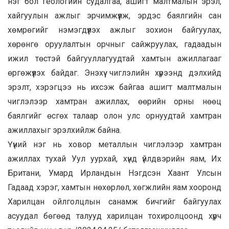
нэг бол геологийн судалгаа, ашигт малтмалын эрэл,
хайгуулын ажлыг эрчимжүүлж, эрдэс баялгийн сан
хөмрөгийг нэмэгдүүлэх ажлыг зохион байгуулах,
хөрөнгө оруулалтын орчныг сайжруулах, гадаадын
ижил төстэй байгууллагуудтай хамтын ажиллагааг
өргөжүүлэх байдаг. Энэхүү чиглэлийн хүрээнд дэлхийд
эрэлт, хэрэгцээ нь ихсэж байгаа ашигт малтмалын
чиглэлээр хамтран ажиллах, өөрийн орны нөөц
баялгийг өсгөх талаар олон улс орнуудтай хамтран
ажиллахыг эрэлхийлж байна.
Үүний нэг нь ховор металлын чиглэлээр хамтран
ажиллах тухай Уул уурхай, хүнд үйлдвэрийн яам, Их
Британи, Умард Ирландын Нэгдсэн Хаант Улсын
Гадаад хэрэг, хамтын нөхөрлөл, хөгжлийн яам хооронд
Харилцан ойлголцлын санамж бичгийг байгуулах
асуудал бөгөөд талууд харилцан тохиролцоонд хүрч