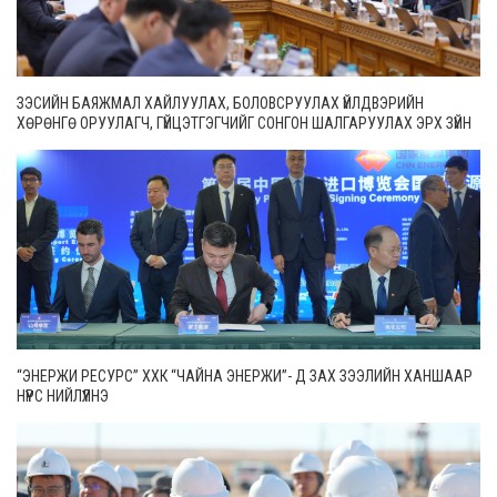
ЗЭСИЙН БАЯЖМАЛ ХАЙЛУУЛАХ, БОЛОВСРУУЛАХ ҮЙЛДВЭРИЙН
ХӨРӨНГӨ ОРУУЛАГЧ, ГҮЙЦЭТГЭГЧИЙГ СОНГОН ШАЛГАРУУЛАХ ЭРХ ЗҮЙН
ОРЧНЫГ САЙЖРУУЛНА
“ЭНЕРЖИ РЕСУРС” ХХК “ЧАЙНА ЭНЕРЖИ”- Д ЗАХ ЗЭЭЛИЙН ХАНШААР
НҮҮРС НИЙЛҮҮЛНЭ