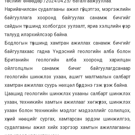
төслийг өнөөдөр /2024.04.25/ баталгаажууллаа.
Нарийвчилсан судалгааны ажил гүйцэтгэх, мэргэжлийн
байгууллага хооронд байгуулах санамж бичгийг
сайдын түвшинд холбогдох уулзалт, яриа хэлцлийн үеэр
талууд илэрхийлсээр байна.
Бодлогын түвшинд хамтран ажиллах санамж бичгийг
байгуулахаас гадна Үндэсний геологийн алба болон
Британийн геологийн алба хооронд харилцан
ойлголцлын санамж бичиг байгуулагдсанаар
геологийн шинжлэх ухаан, ашигт малтмалын салбарт
хамтран ажиллах суурь нөхцөл бүрдэнэ гэж үзэж байна.
Цаашид геологийн шинжлэх ухааны салбарт шинжлэх
ухаан, техникийн хамтын ажиллааг хөгжүүлэх, шинжлэх
ухаан болон техникийн мэдлэг мэдээллийг солилцох,
хүний нөөцийг сургах, хамтарсан эрдэм шинжилгээ,
судалгааны ажил хийх зэргээр хамтын ажиллагааны