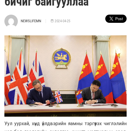
бичиг байгууллаа
NEWSLIFEMN
2024-04-25
Уул уурхай, хүнд үйлдвэрийн яамны тэргүүлэх чиглэлийн