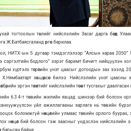
тухай тогтоолын төслийг нийслэлийн Засаг дарга бөгөөд Улаа
га Ж.Батбаясгаланд өргөн барилаа.
оол, НИТХ-ын 5 дугаар тэмдэглэлээр “Алсын хараа 2050”
э сэргэлтийн бодлого” зэрэг баримт бичигт нийцүүлэн хо
эрбум хүртэлх төгрөгийн үнэт цаасыг дотоодын зах зээлд 2
.Нямбаатарт зөвшөөрсөн билээ. Нийслэлийн үнэт цаасны хө
лбөрийн эргэн төлөлтийг нийслэлийн төсөвт тусгахыг даалгасан
лийн 6.3.4-т төсвийн жилийн явцад шинээр бий болсон орл
 санхүүжүүлсэн үйл ажиллагааны зарлага нь төсвийн бүрэ
тооцох боломжгүй нөхцөлийн улмаас төсвийн орлого буурах, 
олох нөхцөл бий болсон гэж заасныг үндэслэн нийслэлийн 
гөн барьсан байна.