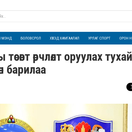
ҮЛ МЭНД
БОЛОВСРОЛ
ХҮҮХЭД ХАМГААЛАЛ
УРЛАГ СПОРТ
ОРОН Н
өсөвт өөрчлөлт оруулах туха
өн барилаа