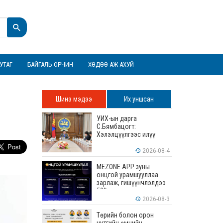
УТАГ
БАЙГАЛЬ ОРЧИН
ХӨДӨӨ АЖ АХУЙ
й
Шинэ мэдээ
Их уншсан
УИХ-ын дарга
С.Бямбацогт:
Хэлэлцүүлгээс илүү
хэрэгжилт, амлалтаас
илүү бодит үр дүн чухал
2026-08-4
MEZONE APP зуны
онцгой урамшууллаа
зарлаж, гишүүнчлэлдээ
50% хүртэлх хөнгөлөлт
үзүүлж эхэллээ
2026-08-3
Төрийн болон орон