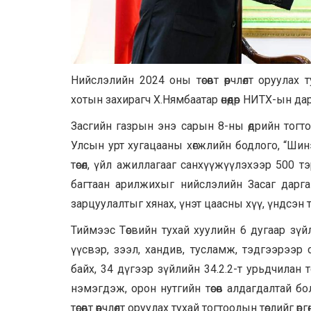
Нийслэлийн 2024 оны төсөвт өөрчлөлт оруулах 
хотын захирагч Х.Нямбаатар өнөөдөр НИТХ-ын дар
Засгийн газрын энэ сарын 8-ны өдрийн тогт
Улсын урт хугацааны хөгжлийн бодлого, “Шин
төсөл, үйл ажиллагааг санхүүжүүлэхээр 500 т
багтаан арилжихыг нийслэлийн Засаг дарга Х
зарцуулалтыг хянах, үнэт цаасны хүү, үндсэн тө
Тиймээс Төсвийн тухай хуулийн 6 дугаар зүй
үүсвэр, зээл, хандив, тусламж, тэдгээрээр
байх, 34 дүгээр зүйлийн 34.2.2-т урьдчилан 
нэмэгдэж, орон нутгийн төсөв алдагдалтай б
төсөвт өөрчлөлт оруулах тухай тогтоолын төслийг өр