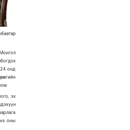
Баян-Өлгий аймгийн
дараагийн Засаг даргад
Н.Тилеуханы нэр хүчтэй
яригдаж байна
2026-07-30
нбаатар
А.Ю.Ивахин: Эрдэнэт
хотын түүх бол бидний
амжилтын түүх
 Монгол
2026-07-27
лбогдох
Цэцэрлэгт суралцах
хүүхдүүдийн бүртгэлийг
024 онд
наймдугаар сарын 10-23-
ны хооронд Emongolia
рөнгийн
системээр зохион
2026-07-27
 юм.
байгуулна
ого, эх
лдэхүүн
зарлага
энэ оны