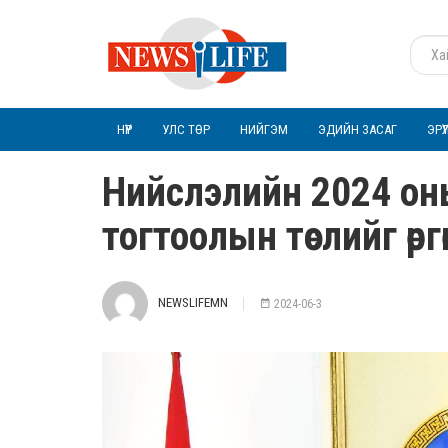
НҮҮР
УЛС ТӨР
НИЙГЭМ
ЭДИЙН ЗАСАГ
ЭРҮ
Нийслэлийн 2024 оны т
тогтоолын төслийг өрг
NEWSLIFEMN
2024-06-3