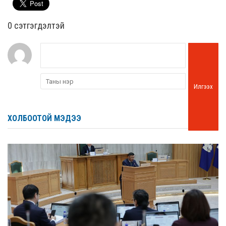
0 cэтгэгдэлтэй
Илгээх
ХОЛБООТОЙ МЭДЭЭ