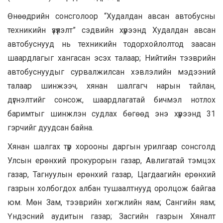
Өнөөдрийн сонсголоор “Худалдан авсан автобусны
техникийн үзүүлэлт” сэдвийн хүрээнд Худалдан авсан
автобуснууд нь техникийн тодорхойлолтод заасан
шаардлагыг хангасан эсэх талаар; Нийтийн тээврийн
автобуснуудыг сурвалжилсан хэвлэлийн мэдээний
талаар шинжээч, хянан шалгагч нарын тайлан,
дүгнэлтийг сонсож, шаардлагатай бичмэл нотлох
баримтыг шинжлэн судлах бөгөөд энэ хүрээнд 31
гэрчийг дуудсан байна.
Хянан шалгах түр хорооны даргын урилгаар сонсголд
Улсын ерөнхий прокурорын газар, Авлигатай тэмцэх
газар, Тагнуулын ерөнхий газар, Цагдаагийн ерөнхий
газрын холбогдох албан тушаалтнууд оролцож байгаа
юм. Мөн Зам, тээврийн хөгжлийн яам; Сангийн яам;
Үндэсний аудитын газар; Засгийн газрын Хяналт