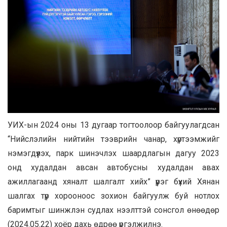
УИХ-ын 2024 оны 13 дугаар тогтоолоор байгуулагдсан
“Нийслэлийн нийтийн тээврийн чанар, хүртээмжийг
нэмэгдүүлэх, парк шинэчлэх шаардлагын дагуу 2023
онд худалдан авсан автобусны худалдан авах
ажиллагаанд хяналт шалгалт хийх” үүрэг бүхий Хянан
шалгах түр хорооноос зохион байгуулж буй нотлох
баримтыг шинжлэн судлах нээлттэй сонсгол өнөөдөр
(2024.05.22) хоёр дахь өдрөө үргэлжилнэ.