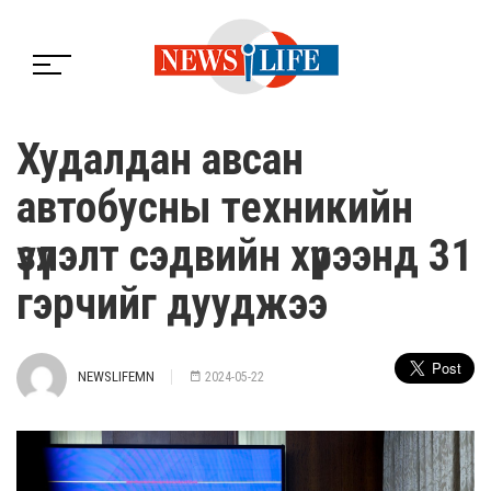
Худалдан авсан
автобусны техникийн
үзүүлэлт сэдвийн хүрээнд 31
гэрчийг дууджээ
NEWSLIFEMN
2024-05-22