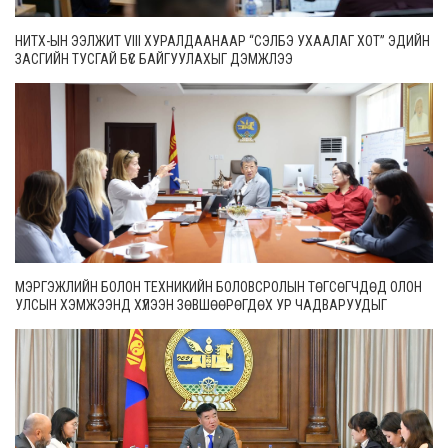
НИТХ-ЫН ЭЭЛЖИТ VIII ХУРАЛДААНААР “СЭЛБЭ УХААЛАГ ХОТ” ЭДИЙН
ЗАСГИЙН ТУСГАЙ БҮС БАЙГУУЛАХЫГ ДЭМЖЛЭЭ
МЭРГЭЖЛИЙН БОЛОН ТЕХНИКИЙН БОЛОВСРОЛЫН ТӨГСӨГЧДӨД ОЛОН
УЛСЫН ХЭМЖЭЭНД ХҮЛЭЭН ЗӨВШӨӨРӨГДӨХ УР ЧАДВАРУУДЫГ
ОЛГОНО