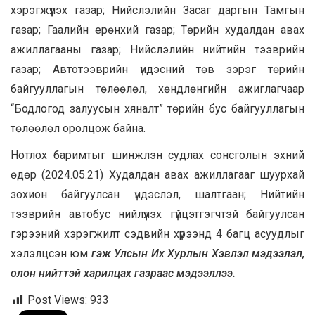
хэрэгжүүлэх газар; Нийслэлийн Засаг даргын Тамгын
газар; Гаалийн ерөнхий газар; Төрийн худалдан авах
ажиллагааны газар; Нийслэлийн нийтийн тээврийн
газар; Автотээврийн үндэсний төв зэрэг төрийн
байгууллагын төлөөлөл, хөндлөнгийн ажиглагчаар
“Бодлогод залуусын хяналт” төрийн бус байгууллагын
төлөөлөл оролцож байна.
Нотлох баримтыг шинжлэн судлах сонсголын эхний
өдөр (2024.05.21) Худалдан авах ажиллагааг шуурхай
зохион байгуулсан үндэслэл, шалтгаан; Нийтийн
тээврийн автобус нийлүүлэх гүйцэтгэгчтэй байгуулсан
гэрээний хэрэгжилт сэдвийн хүрээнд 4 багц асуудлыг
хэлэлцсэн юм
гэж Улсын Их Хурлын Хэвлэл мэдээлэл,
олон нийттэй харилцах газраас мэдээллээ.
Post Views:
933