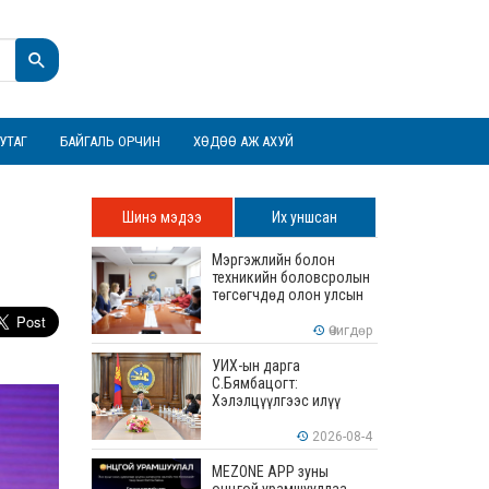
УТАГ
БАЙГАЛЬ ОРЧИН
ХӨДӨӨ АЖ АХУЙ
Шинэ мэдээ
Их уншсан
Мэргэжлийн болон
техникийн боловсролын
төгсөгчдөд олон улсын
хэмжээнд хүлээн
зөвшөөрөгдөх ур
Өчигдөр
чадваруудыг олгоно
УИХ-ын дарга
С.Бямбацогт:
Хэлэлцүүлгээс илүү
хэрэгжилт, амлалтаас
илүү бодит үр дүн чухал
2026-08-4
MEZONE APP зуны