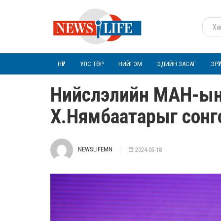
НҮҮР
УЛС ТӨР
НИЙГЭМ
ЭДИЙН ЗАСАГ
ЭРҮ
Нийслэлийн МАН-ын
Х.Нямбаатарыг сонг
NEWSLIFEMN
2024-05-18