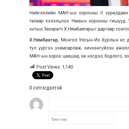
Нийслэлийн МАН-ын хорооны II хуралдаан б
талаар хэлэлцлээ. Намын хорооны гишүүд 100
хотын Захирагч Х.Нямбаатарыг даргаар сонго
Х.Нямбаатар,
Монгол Улсын Их Хурлын ес дэх
тул үүргээ ухамсарлаж, хичээнгүйлэн ажил
МАН-ын хороо цаашид эв нэгдэл, бодлого, зо
Post Views:
1,140
0 cэтгэгдэлтэй