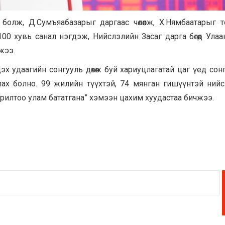
олж, Д.Сумъяабазарыг даргаас чөлөөлж, Х.Нямбаатарыг 
 хувь санал нэгдэж, Нийслэлийн Засаг дарга бөгөөд Улаа
жээ.
 удаагийн сонгууль дөхөж буй хариуцлагатай цаг үед сон
лах болно. 99 жилийн түүхтэй, 74 мянган гишүүнтэй ний
рилтоо улам бататгана” хэмээн цахим хуудастаа бичжээ.