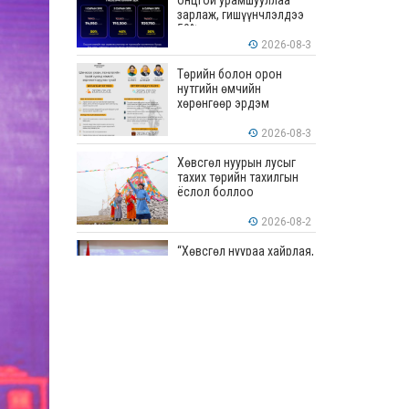
онцгой урамшууллаа
зарлаж, гишүүнчлэлдээ
50% хүртэлх хөнгөлөлт
үзүүлж эхэллээ
2026-08-3
Төрийн болон орон
нутгийн өмчийн
хөрөнгөөр эрдэм
шинжилгээ, судалгааны
ажил хийхэд тендерийн
2026-08-3
болон гүйцэтгэлийн
баталгаа гаргахгүй
Хөвсгөл нуурын лусыг
тахих төрийн тахилгын
ёслол боллоо
2026-08-2
“Хөвсгөл нуураа хайрлая,
хамгаалъя” эрдэм
шинжилгээний хурал
боллоо
2026-08-1
“ЭРДЭНЭС
ТАВАНТОЛГОЙ” ХК ЭНЭ
ДОЛОО ХОНОГТ 460.8
МЯНГАН ТОНН НҮҮРС
АРИЛЖЛАА
2026-07-31