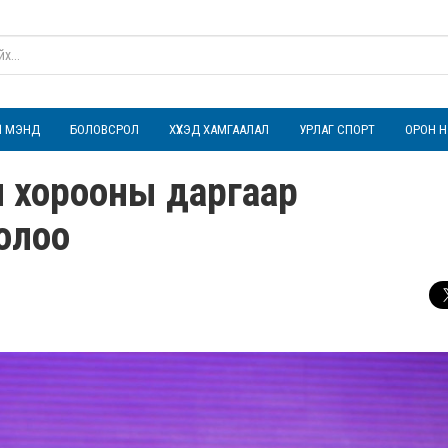
ҮЛ МЭНД
БОЛОВСРОЛ
ХҮҮХЭД ХАМГААЛАЛ
УРЛАГ СПОРТ
ОРОН Н
 хорооны даргаар
олоо