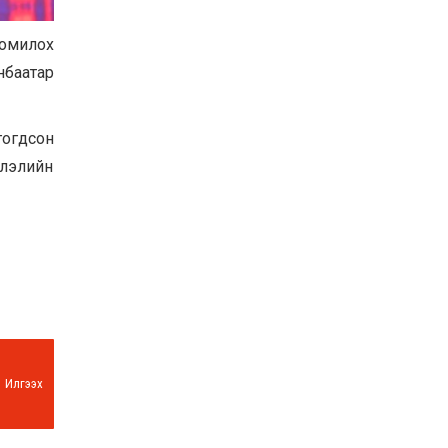
Хөвсгөл нуурын их
цэвэрлэгээний аяны
томилох
хүрээнд 301 тонн хог
хаягдлыг төвлөрүүлжээ
нбаатар
2026-07-30
Баян-Өлгий аймгийн
дараагийн Засаг даргад
гогдсон
Н.Тилеуханы нэр хүчтэй
слэлийн
яригдаж байна
2026-07-30
А.Ю.Ивахин: Эрдэнэт
хотын түүх бол бидний
амжилтын түүх
2026-07-27
Илгээх