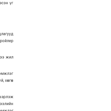
эсэн үг
длагууд
бройлер
лээ жил
дэмжлэг
 хөнгөн
двэрлэж
жээлийн
дэмжлэг