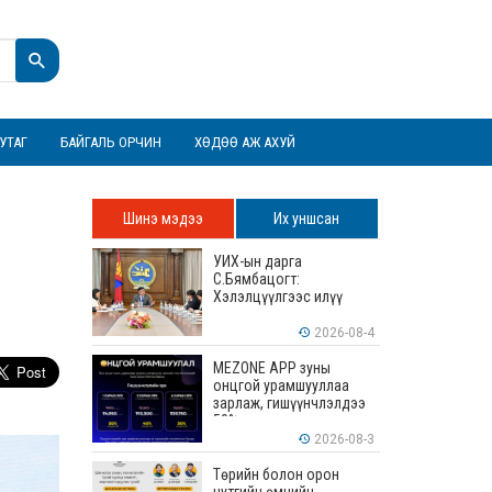
УТАГ
БАЙГАЛЬ ОРЧИН
ХӨДӨӨ АЖ АХУЙ
Шинэ мэдээ
Их уншсан
УИХ-ын дарга
С.Бямбацогт:
Хэлэлцүүлгээс илүү
хэрэгжилт, амлалтаас
илүү бодит үр дүн чухал
2026-08-4
MEZONE APP зуны
онцгой урамшууллаа
зарлаж, гишүүнчлэлдээ
50% хүртэлх хөнгөлөлт
үзүүлж эхэллээ
2026-08-3
Төрийн болон орон