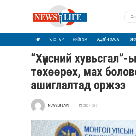
НҮҮР
УЛС ТӨР
НИЙГЭМ
ЭДИЙН ЗАСАГ
ЭРҮ
“Хүнсний хувьсгал”-
төхөөрөх, мах болов
ашиглалтад оржээ
NEWSLIFEMN
2024-05-7