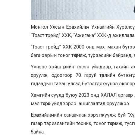
Монгол Улсын Ерөнхийлөгч Ухнаагийн Хүрэлсүх
“Траст трейд” ХХК, “Ажигана” ХХК-д ажиллала
“Траст трейд” ХХК 2000 онд мах, махан бүтэ
бага оврын тоног төхөөрөмж, түрээсийн байранд
Үүнээс хойш өөрийн гэсэн үйлдвэр, гахайн 
оруулж, одоогоор 70 гаруй төрлийн бүтээ
гадаадын таван улсад бүтээгдэхүүнээ экспор
Хамгийн сүүлд буюу 2023 онд ХАЛАЛ аргаар хоно
мал төхөөрөх үйлдвэрээ ашиглалтад оруулжээ.
Ерөнхийлөгчийн санаачлан хэрэгжүүлж буй “Хүн
газар тариалангийн техник, тоног төхөөрөмж, 
байна.