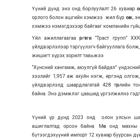
Үүний дүнд энэ онд борлуулалт 26 хувиар 
орлого болон ашгийн хэмжээ жил бүр өсөж, энэ
хэмжээ нэмэгдэхээр байгааг компанийн гүйцэ
Үйл ажиллагаагаа өргөтгөн “Траст групп”
үйлдвэрлэлээр тэргүүлэгч байгууллага болж,
жишигт хүрэх зорилт тавьжээ.
“Хүнсний хангамж, аюулгүй байдал” үндэсний хөд
зээлийг 1,957 аж ахуйн нэгж, иргэнд олгож, хүү
үйлдвэрлэлд шаардлагатай 428 төрлийн тоног
байна. Энэ дэмжлэг цаашид үргэлжилнэ гэдги
Үүний үр дүнд 2023 онд олон улсын шаардл
ашиглалтад орсон байна. Мөн онд махны
бүтээгдэхүүний импорт 12 хувиар буурсан дүн