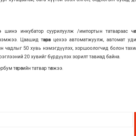
шинэ инкубатор суурилуулж /импортын татвараас чөлөөлө
 нэмжээ. Цаашид төхөөрөх цехээ автоматжуулж, автомат уди
чин чадлыг 50 хувь нэмэгдүүлэх, хоршоологчид болон тах
рэглээний 20 хувийг бүрдүүлэх зорилт тавиад байна.
рбум төгрөгийн татвар төлжээ.