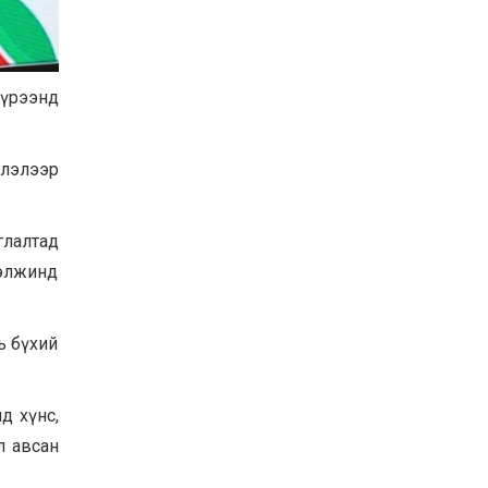
Баян-Өлгий аймгийн
дараагийн Засаг даргад
Н.Тилеуханы нэр хүчтэй
яригдаж байна
2026-07-30
хүрээнд
А.Ю.Ивахин: Эрдэнэт
хотын түүх бол бидний
амжилтын түүх
глэлээр
2026-07-27
Цэцэрлэгт суралцах
глалтад
хүүхдүүдийн бүртгэлийг
наймдугаар сарын 10-23-
ээлжинд
ны хооронд Emongolia
системээр зохион
2026-07-27
байгуулна
рь бүхий
д хүнс,
л авсан