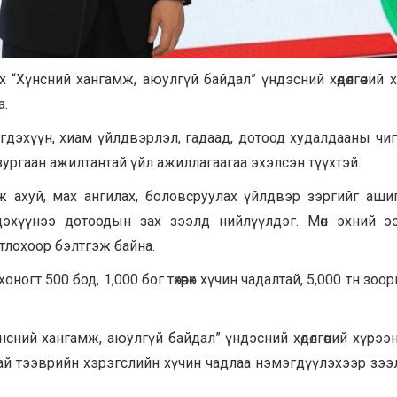
 “Хүнсний хангамж, аюулгүй байдал” үндэсний хөдөлгөөний 
а.
эгдэхүүн, хиам үйлдвэрлэл, гадаад, дотоод худалдааны чи
, зургаан ажилтантай үйл ажиллагаагаа эхэлсэн түүхтэй.
аж ахуй, мах ангилах, боловсруулах үйлдвэр зэргийг аши
гдэхүүнээ дотоодын зах зээлд нийлүүлдэг. Мөн эхний 
тлохоор бэлтгэж байна.
гт 500 бод, 1,000 бог төхөөрөх хүчин чадалтай, 5,000 тн зоо
сний хангамж, аюулгүй байдал” үндэсний хөдөлгөөний хүрээн
тусгай тээврийн хэрэгслийн хүчин чадлаа нэмэгдүүлэхээр зээ