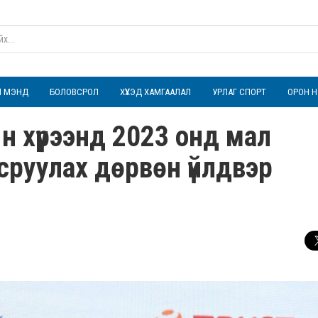
ҮЛ МЭНД
БОЛОВСРОЛ
ХҮҮХЭД ХАМГААЛАЛ
УРЛАГ СПОРТ
ОРОН Н
ын хүрээнд 2023 онд мал
сруулах дөрвөн үйлдвэр