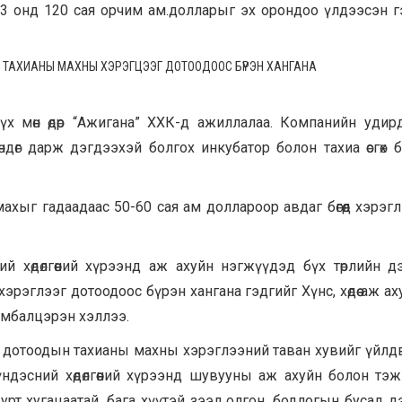
3 онд 120 сая орчим ам.долларыг эх орондоо үлдээсэн г
ТАХИАНЫ
МАХНЫ
ХЭРЭГЦЭЭГ
ДОТООДООС
БҮРЭН
ХАНГАНА
үх мөн өдөр “Ажигана” ХХК-д ажиллалаа. Компанийн удир
өндөг дарж дэгдээхэй болгох инкубатор болон тахиа өсгөх 
ахыг гадаадаас 50-60 сая ам доллароор авдаг бөгөөд хэрэг
й хөдөлгөөний хүрээнд аж ахуйн нэгжүүдэд бүх төрлийн 
эглээг дотоодоос бүрэн хангана гэдгийг Хүнс, хөдөө аж ахуй,
амбалцэрэн хэллээ.
у дотоодын тахианы махны хэрэглээний таван хувийг үйл
үндэсний хөдөлгөөний хүрээнд шувууны аж ахуйн болон тэ
лж, урт хугацаатай, бага хүүтэй зээл олгон, бодлогын бусад 