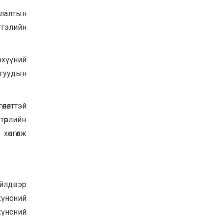
улалтын
тгэлийн
эхүүний
агуудын
өлөлттэй
 төрлийн
хөнгөлж
үйлдвэр
үнсний
хүнсний