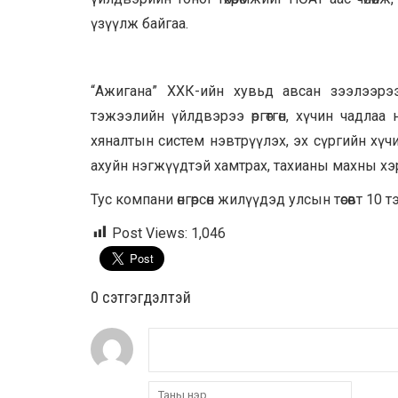
үзүүлж байгаа.
“Ажигана” ХХК-ийн хувьд авсан зээлээрээ 
тэжээлийн үйлдвэрээ өргөтгөн, хүчин чадлаа
хяналтын систем нэвтрүүлэх, эх сүргийн хү
ахуйн нэгжүүдтэй хамтрах, тахианы махны хэ
Тус компани өнгөрсөн жилүүдэд улсын төсөвт 10 тэ
Post Views:
1,046
0 cэтгэгдэлтэй