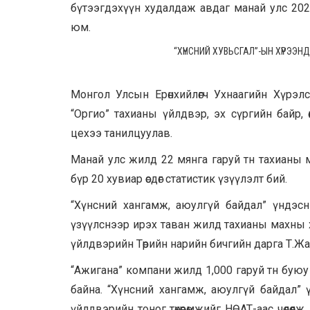
бүтээгдэхүүн худалдаж авдаг манай улс 202
юм.
“
ХҮНСНИЙ
ХУВЬСГАЛ
”-
ЫН
ХҮРЭЭНД
Монгол Улсын Ерөнхийлөгч Ухнаагийн Хүрэлс
“Оргио” тахианы үйлдвэр, эх сүргийн байр, 
цехээ танилцуулав.
Манай улс жилд 22 мянга гаруй тн тахианы м
бүр 20 хувиар өсдөг статистик үзүүлэлт бий.
“Хүнсний хангамж, аюулгүй байдал” үндэсни
үзүүлснээр ирэх таван жилд тахианы махны хэр
үйлдвэрийн Төрийн нарийн бичгийн дарга Т.Ж
“Ажигана” компани жилд 1,000 гаруй тн бую
байна. “Хүнсний хангамж, аюулгүй байдал” 
үйлдвэрийн тоног төхөөрөмжийг НӨАТ-аас чөлөө