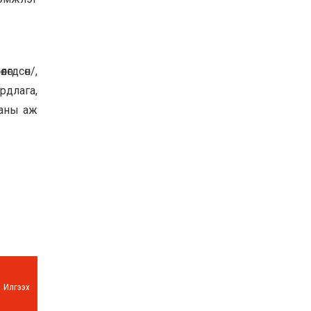
гдсөн/,
рдлага,
ианы аж
Илгээх