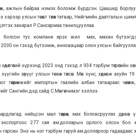
өсөж, ажлын байраа нэмэх боломж бүрдсэн. Цаашид борлу
 хэрээр улсын төсөвт төлөх татвар, Нийгмийн даатгалын шим
тгэх захирал Р.Сансармаа танилцууллаа.
 ХХК болсон тус компани ирэх жил мах, махан бүтээгд
 2030 он гэхэд бүтээмж, инновацаар олон улсын байгуулл
өлгөөний хүрээнд 2023 онд гэхэд л 934 тэрбум төгрөгийн хөнг
гийн зөрүүг улсын төсвөөс төлсөн. Мөн хүнс, хөдөө аж ахуйн 19
 төхөөрөмжийг импортын гаалийн албан татвараас чөлөөлж, 
йг Сангийн дэд сайд С.Мөнгөнчимэг хэллээ.
агад нийцсэн мал төхөөрөх, мах боловсруулах дөрвөн 
 экспортоос 277 сая ам.долларын орлого олсон бол х
 гарсан. Энэ нь нэг тэрбум гаруй ам.доллароор гадаадаас 