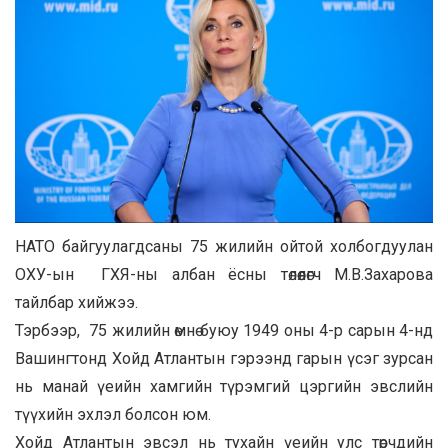
НАТО байгуулагдсаны 75 жилийн ойтой холбогдуулан
ОХУ-ын ГХЯ-ны албан ёсны төлөөлөгч М.В.Захарова
тайлбар хийжээ.
Тэрбээр, 75 жилийн өмнө буюу 1949 оны 4-р сарын 4-нд
Вашингтонд Хойд Атлантын гэрээнд гарын үсэг зурсан
нь манай үеийн хамгийн түрэмгий цэргийн эвслийн
түүхийн эхлэл болсон юм.
Хойд Атлантын эвсэл нь тухайн үеийн улс төрчдийн