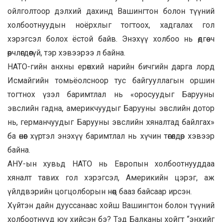
ойлголтоор дэлхий дахинд Вашингтон болон түүний
холбоотнуудын ноёрхлыг тогтоох, хадгалах гол
хэрэгсэл болох ёстой байв. Энэхүү холбоо нь өдгөө ч
өөрчлөгдөөгүй, тэр хэвээрээ л байна.
НАТО-гийн анхны ерөнхий нарийн бичгийн дарга лорд
Исмайгийн томьёолсноор тус байгууллагын оршин
тогтнох үзэл баримтлал нь «оросуудыг Барууны
эвслийн гадна, америкчуудыг Барууны эвслийн дотор
нь, германчуудыг Барууны эвслийн хяналтад байлгах»
ба өнөөг хүртэл энэхүү баримтлал нь хүчин төгөлдөр хэвээр
байна.
АНУ-ын хувьд НАТО нь Европын холбоотнууддаа
хяналт тавих гол хэрэгсэл, Америкийн цэрэг, аж
үйлдвэрийн цогцолборын нөөц бааз байсаар ирсэн.
Хүйтэн дайн дууссанаас хойш Вашингтон болон түүний
холбоотнууд юу хийсэн бэ? Тэд Балканы хойгт “энхийг