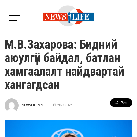
М.В.Захарова: Бидний
аюулгүй байдал, батлан
хамгаалалт найдвартай
хангагдсан
NEWSLIFEMN
2024-04-23