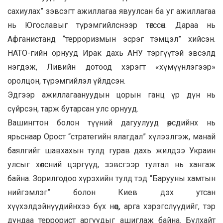
сахиулах” зэвсэгт ажиллагаа явуулсан ба уг ажиллагаа
нь Югославыг түрэмгийлснээр төгссөн. Дараа нь
Афганистанд “терроризмын эсрэг тэмцэл” хийсэн.
НАТО-гийн орнууд Ирак дахь АНУ тэргүүтэй эвсэлд
нэгдэж, Ливийн дотоод хэрэгт «хүмүүнлэгээр»
оролцон, түрэмгийлэл үйлдсэн.
Эдгээр ажиллагаануудын цорын ганц үр дүн нь
сүйрсэн, тарж бутарсан улс орнууд.
Вашингтон болон түүний дагуулууд өөрсдийнх нь
ярьснаар Орост “стратегийн ялагдал” хүлээлгэж, манай
баялгийг шавхахын тулд гурав дахь жилдээ Украин
улсыг хөлсний цэргүүд, зэвсгээр тултал нь хангаж
байна. Зорилгодоо хүрэхийн тулд тэд “Барууны хамтын
нийгэмлэг” болон Киев дэх утсан
хүүхэлдэйнүүдийнхээ бүх нөөц, арга хэрэгслүүдийг, тэр
дундаа террорист аргуудыг ашиглаж байна. Булхайт