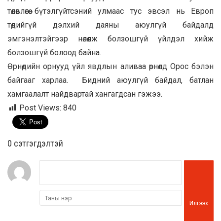
төлөвлөгөө бүтэлгүйтсэний улмаас тус эвсэл нь Европ
төдийгүй дэлхий даяны аюулгүй байдалд
эмгэнэлтэйгээр нөлөөлж болзошгүй үйлдэл хийж
болзошгүй болоод байна.
Өрнөдийн орнууд үйл явдлын аливаа өрнөлд Орос бэлэн
байгааг харлаа. Бидний аюулгүй байдал, батлан
хамгаалалт найдвартай хангагдсан гэжээ.
Post Views:
840
0 cэтгэгдэлтэй
Илгээх