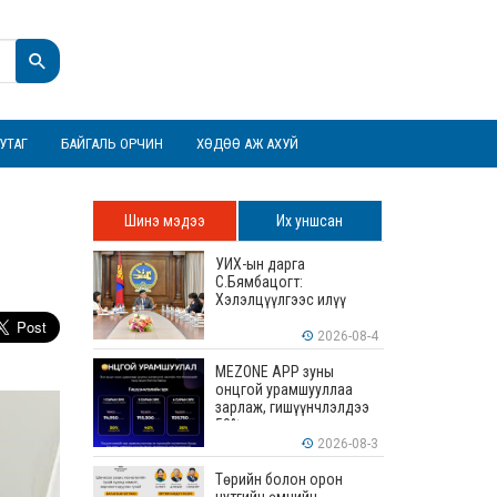
УТАГ
БАЙГАЛЬ ОРЧИН
ХӨДӨӨ АЖ АХУЙ
Шинэ мэдээ
Их уншсан
УИХ-ын дарга
С.Бямбацогт:
Хэлэлцүүлгээс илүү
хэрэгжилт, амлалтаас
илүү бодит үр дүн чухал
2026-08-4
MEZONE APP зуны
онцгой урамшууллаа
зарлаж, гишүүнчлэлдээ
50% хүртэлх хөнгөлөлт
үзүүлж эхэллээ
2026-08-3
Төрийн болон орон