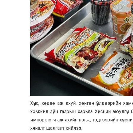
Хүнс, хөдөө аж ахуй, хөнгөн үйлдвэрийн я
хэмжил зүйн газрын харьяа Хүнсний аюулгүй
импортлогч аж ахуйн нэгж, тэдгээрийн хүнсни
хяналт шалгалт хийлээ.