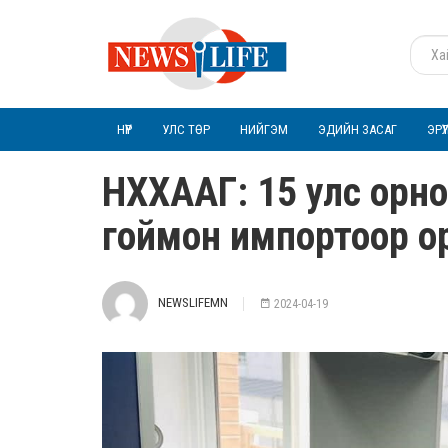
НҮҮР
УЛС ТӨР
НИЙГЭМ
ЭДИЙН ЗАСАГ
ЭРҮ
НХХААГ: 15 улс орно
гоймон импортоор 
NEWSLIFEMN
2024-04-19