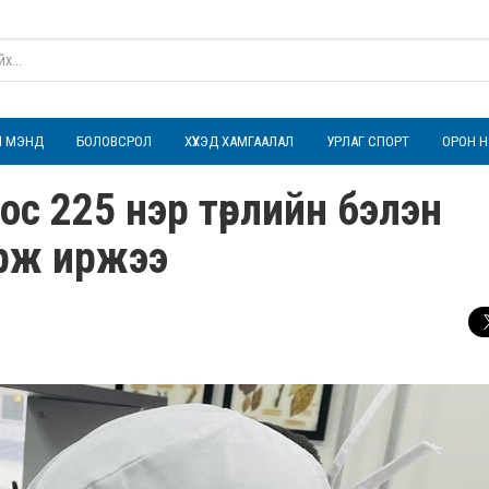
ҮЛ МЭНД
БОЛОВСРОЛ
ХҮҮХЭД ХАМГААЛАЛ
УРЛАГ СПОРТ
ОРОН Н
ос 225 нэр төрлийн бэлэн
орж иржээ