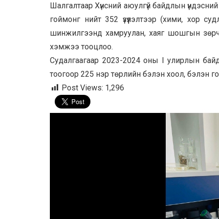
Шалгалтаар Хүнсний аюулгүй байдлын үндэсни
гоймонг нийт 352 үзүүлэлтээр (хими, хор су
шинжилгээнд хамруулан, хаяг шошгын зөрчил
хэмжээ тооцлоо.
Судалгаагаар 2023-2024 оны I улирлын бай
тоогоор 225 нэр төрлийн бэлэн хоол, бэлэн г
Post Views:
1,296