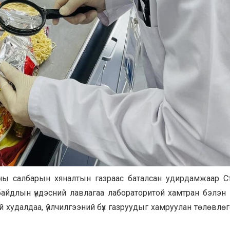
амны салбарын хяналтын газраас баталсан удирдамжаар С
 байдлын үндэсний лавлагаа лабораторитой хамтран бэлэн
й худалдаа, үйлчилгээний бүх газруудыг хамруулан төлөвлөг