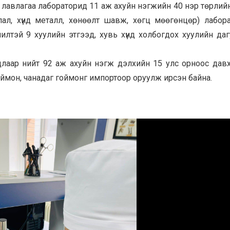
й лавлагаа лабораторид 11 аж ахуйн нэгжийн 40 нэр төрлий
длал, хүнд металл, хөнөөлт шавж, хөгц мөөгөнцөр) лабор
тэй 9 хуулийн этгээд, хувь хүнд холбогдох хуулийн даг
длаар нийт 92 аж ахуйн нэгж дэлхийн 15 улс орноос дав
оймон, чанадаг гоймонг импортоор оруулж ирсэн байна.