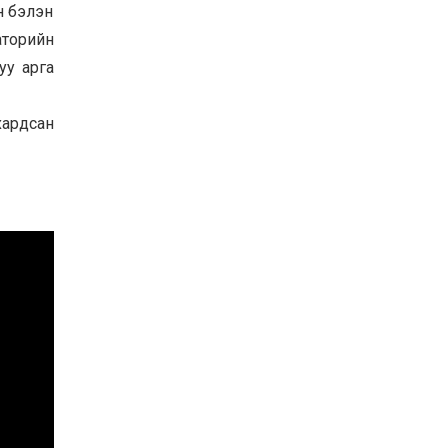
н бэлэн
аторийн
уу арга
хардсан