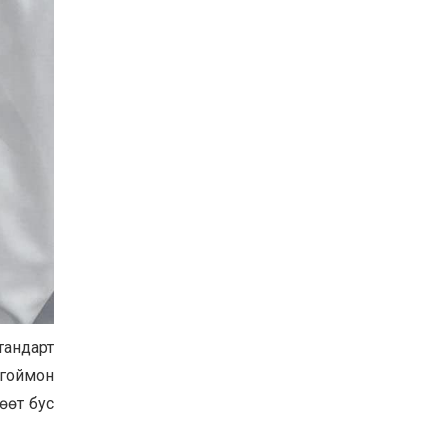
Баян-Өлгий аймгийн
дараагийн Засаг даргад
Н.Тилеуханы нэр хүчтэй
яригдаж байна
2026-07-30
А.Ю.Ивахин: Эрдэнэт
хотын түүх бол бидний
амжилтын түүх
2026-07-27
Цэцэрлэгт суралцах
хүүхдүүдийн бүртгэлийг
наймдугаар сарын 10-23-
ны хооронд Emongolia
системээр зохион
2026-07-27
байгуулна
тандарт
 гоймон
өөт бус