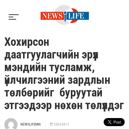
Хохирсон
даатгуулагчийн эрүүл
мэндийн тусламж,
үйлчилгээний зардлын
төлбөрийг буруутай
этгээдээр нөхөн төлүүлдэг
NEWSLIFEMN
2024-04-11