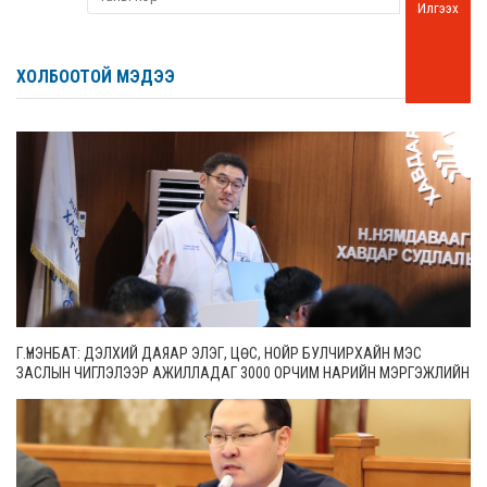
Илгээх
ХОЛБООТОЙ МЭДЭЭ
Г.ҮНЭНБАТ: ДЭЛХИЙ ДАЯАР ЭЛЭГ, ЦӨС, НОЙР БУЛЧИРХАЙН МЭС
ЗАСЛЫН ЧИГЛЭЛЭЭР АЖИЛЛАДАГ 3000 ОРЧИМ НАРИЙН МЭРГЭЖЛИЙН
ЭМЧ БАЙДГААС 65 НЬ МОНГОЛ УЛСАД АЖИЛЛАЖ БАЙНА