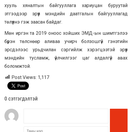
хууль хяналтын байгууллага хариуцан буруутай
этгээдээр эрүүл мэндийн даатгалын байгууллагад
төлүүлнэ гэж заасан байдаг.
Мөн иргэн та 2019 оноос хойших ЭМД-ын шимтгэлээ
бүрэн төлснөөр аливаа учирч болзошгүй гэнэтийн
эрсдэлээс урьдчилан сэргийлж хэрэгцээтэй эрүүл
мэндийн тусламж, үйлчилгээг цаг алдалгүй авах
боломжтой.
Post Views:
1,117
0 cэтгэгдэлтэй