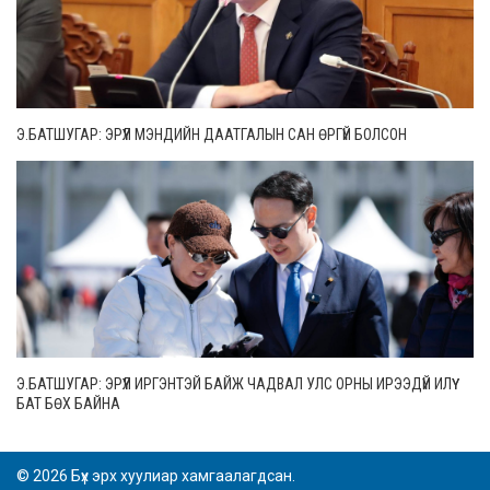
Э.БАТШУГАР: ЭРҮҮЛ МЭНДИЙН ДААТГАЛЫН САН ӨРГҮЙ БОЛСОН
Э.БАТШУГАР: ЭРҮҮЛ ИРГЭНТЭЙ БАЙЖ ЧАДВАЛ УЛС ОРНЫ ИРЭЭДҮЙ ИЛҮҮ
БАТ БӨХ БАЙНА
© 2026 Бүх эрх хуулиар хамгаалагдсан.