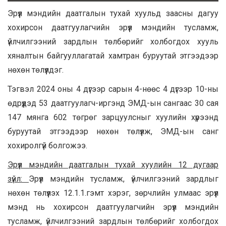
Эрүүл мэндийн даатгалын тухай хуульд заасны дагуу
хохирсон даатгуулагчийн эрүүл мэндийн тусламж,
үйлчилгээний зардлын төлбөрийг холбогдох хууль
хяналтын байгууллагатай хамтран буруутай этгээдээр
нөхөн төлүүлдэг.
Тэгвэл 2024 оны 4 дүгээр сарын 4-нөөс 4 дүгээр 10-ны
өдрүүдэд 53 даатгуулагч-иргэнд ЭМД-ын сангаас 30 сая
147 мянга 602 төгрөг зарцуулсныг хуулийн хүрээнд
буруутай этгээдээр нөхөн төлүүлж, ЭМД-ын санг
хохиролгүй болгожээ.
Эрүүл мэндийн даатгалын тухай хуулийн 12 дугаар
зүйл:
Эрүүл мэндийн тусламж, үйлчилгээний зардлыг
нөхөн төлүүлэх 12.1.1.гэмт хэрэг, зөрчлийн улмаас эрүүл
мэнд нь хохирсон даатгуулагчийн эрүүл мэндийн
тусламж, үйлчилгээний зардлын төлбөрийг холбогдох