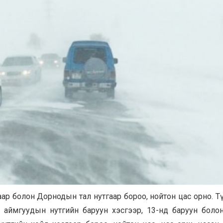
даар болон Дорнодын тал нутгаар бороо, нойтон цас орно. Т
н аймгуудын нутгийн баруун хэсгээр, 13-нд баруун болон