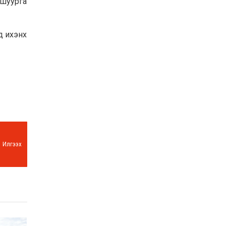
 шуурга
Баян-Өлгий аймгийн
дараагийн Засаг даргад
Н.Тилеуханы нэр хүчтэй
д ихэнх
яригдаж байна
2026-07-30
А.Ю.Ивахин: Эрдэнэт
хотын түүх бол бидний
амжилтын түүх
2026-07-27
Цэцэрлэгт суралцах
хүүхдүүдийн бүртгэлийг
наймдугаар сарын 10-23-
ны хооронд Emongolia
системээр зохион
2026-07-27
Илгээх
байгуулна