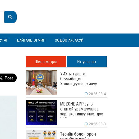
УТАГ
БАЙГАЛЬ ОРЧИН
ХӨДӨӨ АЖ АХУЙ
Шинэ мэдээ
Их уншсан
УИХ-ын дарга
С.Бямбацогт:
Хэлэлцүүлгээс илүү
хэрэгжилт, амлалтаас
илүү бодит үр дүн чухал
2026-08-4
MEZONE APP зуны
онцгой урамшууллаа
зарлаж, гишүүнчлэлдээ
50% хүртэлх хөнгөлөлт
үзүүлж эхэллээ
2026-08-3
Төрийн болон орон