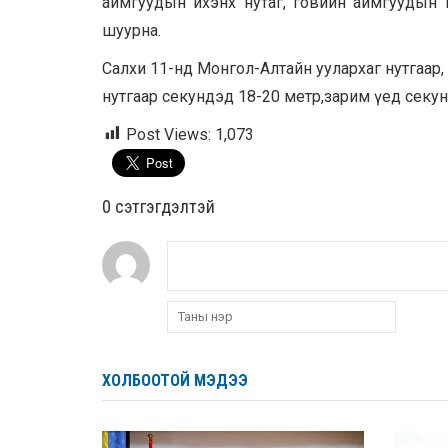
аймгуудын ихэнх нутаг, говийн аймгуудын н
шуурна.
Салхи 11-нд Монгол-Алтайн уулархаг нутгаар, 
нутгаар секундэд 18-20 метр,зарим үед секу
Post Views:
1,073
0 cэтгэгдэлтэй
ХОЛБООТОЙ МЭДЭЭ