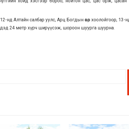
утгийн хойд хэсгээр бороо, нойтон цас, цас орж, цасан
12-нд Алтайн салбар уулс, Арц Богдын өвөр хоолойгоор, 13-н
ндэд 24 метр хүрч ширүүсэж, шороон шуурга шуурна.