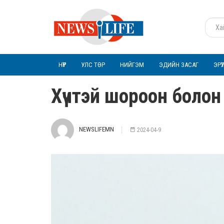
НҮҮР
УЛС ТӨР
НИЙГЭМ
ЭДИЙН ЗАСАГ
ЭРҮ
Хүчтэй шороон болон
NEWSLIFEMN
2024-04-9