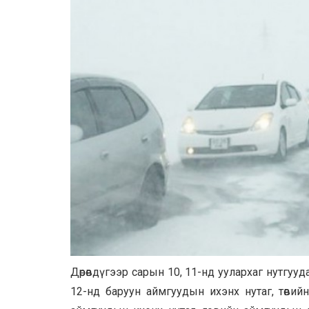
Дөрөвдүгээр сарын 10, 11-нд уулархаг нутгуу
12-нд баруун аймгуудын ихэнх нутаг, төвий