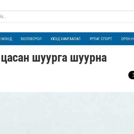
ҮЛ МЭНД
БОЛОВСРОЛ
ХҮҮХЭД ХАМГААЛАЛ
УРЛАГ СПОРТ
ОРОН Н
 цасан шуурга шуурна