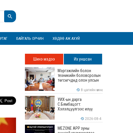
УТАГ
БАЙГАЛЬ ОРЧИН
ХӨДӨӨ АЖ АХУЙ
Шинэ мэдээ
Их уншсан
Мэргэжлийн болон
техникийн боловсролын
төгсөгчдөд олон улсын
хэмжээнд хүлээн
зөвшөөрөгдөх ур
8 цагийн өмнө
чадваруудыг олгоно
УИХ-ын дарга
С.Бямбацогт:
Хэлэлцүүлгээс илүү
хэрэгжилт, амлалтаас
илүү бодит үр дүн чухал
2026-08-4
MEZONE APP зуны