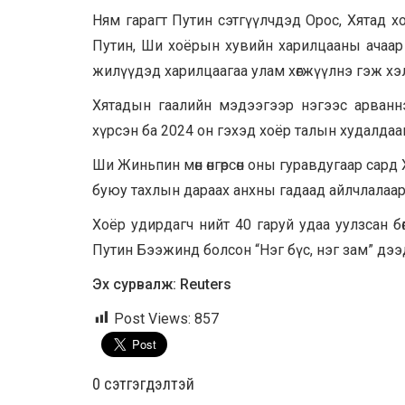
Ням гарагт Путин сэтгүүлчдэд Орос, Хятад х
Путин, Ши хоёрын хувийн харилцааны ачаар т
жилүүдэд харилцаагаа улам хөгжүүлнэ гэж хэ
Хятадын гаалийн мэдээгээр нэгээс арваннэ
хүрсэн ба 2024 он гэхэд хоёр талын худалдаа
Ши Жиньпин мөн өнгөрсөн оны гуравдугаар сард 
буюу тахлын дараах анхны гадаад айлчлалаар
Хоёр удирдагч нийт 40 гаруй удаа уулзсан бөгө
Путин Бээжинд болсон “Нэг бүс, нэг зам” дэ
Эх сурвалж: Reuters
Post Views:
857
0 cэтгэгдэлтэй