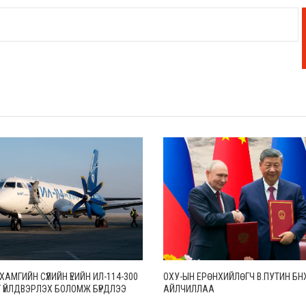
АМГИЙН СҮҮЛИЙН ҮЕИЙН ИЛ-114-300
ОХУ-ЫН ЕРӨНХИЙЛӨГЧ В.ПУТИН БН
 ҮЙЛДВЭРЛЭХ БОЛОМЖ БҮРДЛЭЭ
АЙЛЧИЛЛАА