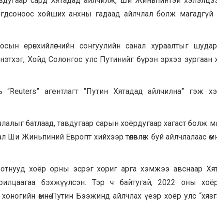
авдугаар сард Хятадад айлчилж, Ши Жиньпинтэй хэлэлцэ
нгогдсоноос хойших анхны гадаад айлчлал болж магадгүй
сын ерөнхийлөгчийн сонгуулийн санал хураалтыг шудар
нэтхэг, Хойд Солонгос улс Путинийг бүрэн эрхээ зургаан
“Reuters” агентлагт “Путин Хятадад айлчилна” гэж х
члалыг батлаад, тавдугаар сарын хоёрдугаар хагаст болж м
ал Ши Жиньпиний Европт хийхээр төлөвлөж буй айлчлалаас өмн
отнууд хоёр орны эсрэг хориг арга хэмжээ авснаар Хя
рилцаагаа бэхжүүлсэн. Тэр ч байтугай, 2022 оны хоё
оногийн өмнө Путин Бээжинд айлчлах үеэр хоёр улс “хязг