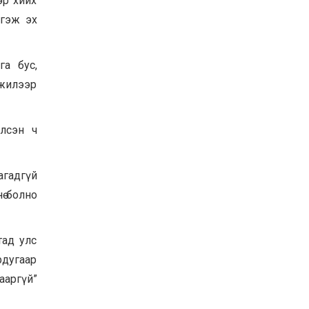
эр хийх
Хөвсгөл нуурын их
 гэж эх
цэвэрлэгээний аяны
хүрээнд 301 тонн хог
хаягдлыг төвлөрүүлжээ
2026-07-30
га бус,
Баян-Өлгий аймгийн
 жилээр
дараагийн Засаг даргад
Н.Тилеуханы нэр хүчтэй
яригдаж байна
2026-07-30
элсэн ч
А.Ю.Ивахин: Эрдэнэт
хотын түүх бол бидний
амжилтын түүх
агадгүй
ө болно
2026-07-27
тад улс
рдугаар
ааргүй”