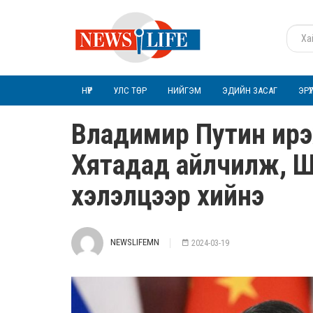
НҮҮР
УЛС ТӨР
НИЙГЭМ
ЭДИЙН ЗАСАГ
ЭРҮ
Владимир Путин ирэ
Хятадад айлчилж, 
хэлэлцээр хийнэ
NEWSLIFEMN
2024-03-19