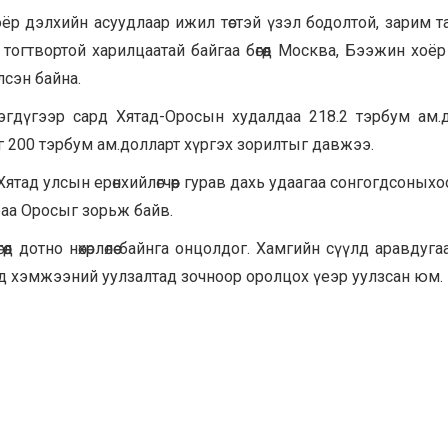
оёр дэлхийн асуудлаар ижил төстэй үзэл бодолтой, зарим т
огтвортой харилцаатай байгаа бөгөөд Москва, Бээжин хоё
лсэн байна.
гдүгээр сард Хятад-Оросын худалдаа 218.2 тэрбум ам.
г 200 тэрбум ам.долларт хүргэх зорилтыг давжээ.
Хятад улсын ерөнхийлөгчөөр гурав дахь удаагаа сонгогдсоных
аа Оросыг зорьж байв.
өд дотно нөхөрлөлөө байнга онцолдог. Хамгийн сүүлд аравдуг
эд хэмжээний уулзалтад зочноор оролцох үеэр уулзсан юм.