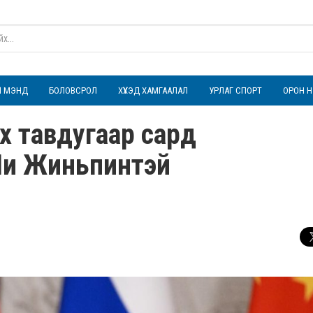
ҮЛ МЭНД
БОЛОВСРОЛ
ХҮҮХЭД ХАМГААЛАЛ
УРЛАГ СПОРТ
ОРОН Н
х тавдугаар сард
Ши Жиньпинтэй