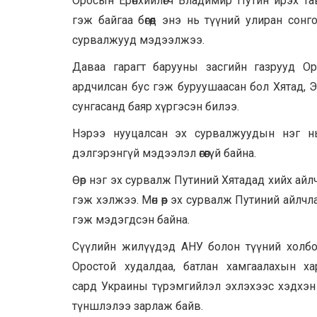
Оросын Ерөнхийлөгч Владимир Путин ирэх т
гэж байгаа бөгөөд энэ нь түүний улиран со
сурвалжууд мэдээлжээ.
Даваа гарагт барууны засгийн газрууд Оро
ардчилсан бус гэж буруушаасан бол Хятад, Э
сунгасанд баяр хүргэсэн билээ.
Нэрээ нууцалсан эх сурвалжуудын нэг нь 
дэлгэрэнгүй мэдээлэл өгөөгүй байна.
Өөр нэг эх сурвалж Путиний Хятадад хийх айл
гэж хэлжээ. Мөн өөр эх сурвалж Путиний айлчл
гэж мэдэгдсэн байна.
Сүүлийн жилүүдэд АНУ болон түүний холбо
Оростой худалдаа, батлан хамгаалахын ха
сард Украины түрэмгийлэл эхлэхээс хэдхэн х
түншлэлээ зарлаж байв.