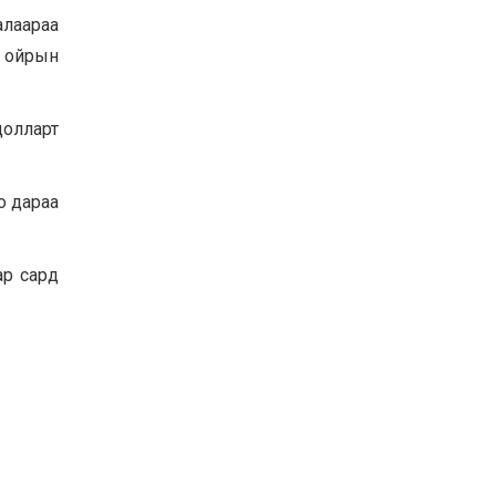
алаараа
р ойрын
долларт
оо дараа
аар сард