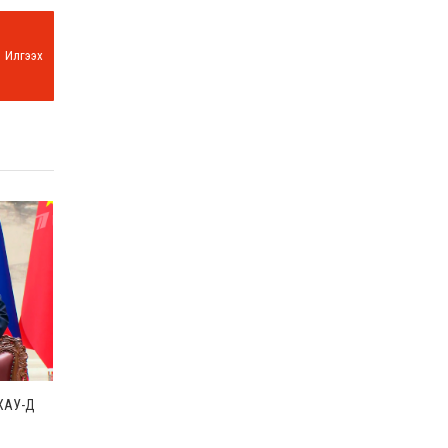
Илгээх
ХАУ-Д