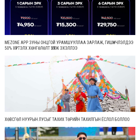
MEZONE APP ЗУНЫ ОНЦГОЙ УРАМШУУЛЛАА ЗАРЛАЖ, ГИШҮҮНЧЛЭЛДЭЭ
50% ХҮРТЭЛХ ХӨНГӨЛӨЛТ ҮЗҮҮЛЖ ЭХЭЛЛЭЭ
ХӨВСГӨЛ НУУРЫН ЛУСЫГ ТАХИХ ТӨРИЙН ТАХИЛГЫН ЁСЛОЛ БОЛЛОО