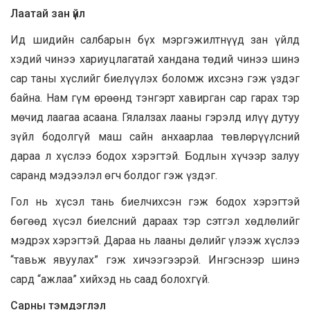
Лаатай зан үйл
Ид шидийн салбарын бүх мэргэжилтнүүд зан үйлд
хэдий чинээ хариуцлагатай хандана төдий чинээ шинэ
сар таны хүслийг биелүүлэх боломж ихсэнэ гэж үздэг
байна. Нам гүм өрөөнд тэнгэрт хавирган сар гарах тэр
мөчид лаагаа асаана. Гялалзах лааны гэрэлд илүү дутуу
зүйл бодолгүй маш сайн анхаарлаа төвлөрүүлсний
дараа л хүслээ бодох хэрэгтэй. Бодлын хүчээр залуу
саранд мэдээлэл өгч болдог гэж үздэг.
Гол нь хүсэл тань биелчихсэн гэж бодох хэрэгтэй
бөгөөд хүсэл биелсний дараах тэр сэтгэл хөдлөлийг
мэдрэх хэрэгтэй. Дараа нь лааны дөлийг үлээж хүслээ
“тавьж явуулах” гэж хичээгээрэй. Ингэснээр шинэ
сард “ажлаа” хийхэд нь саад болохгүй.
Сарны тэмдэглэл