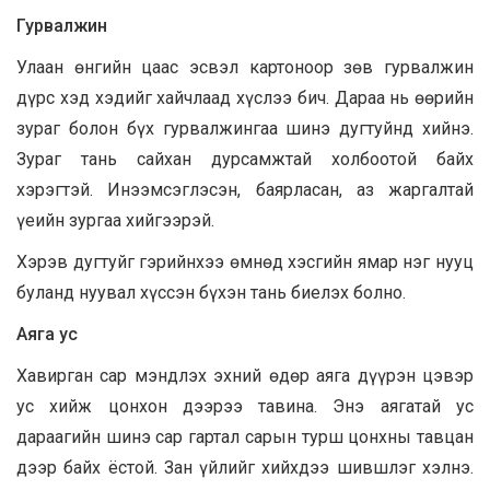
Гурвалжин
Улаан өнгийн цаас эсвэл картоноор зөв гурвалжин
дүрс хэд хэдийг хайчлаад хүслээ бич. Дараа нь өөрийн
зураг болон бүх гурвалжингаа шинэ дугтуйнд хийнэ.
Зураг тань сайхан дурсамжтай холбоотой байх
хэрэгтэй. Инээмсэглэсэн, баярласан, аз жаргалтай
үеийн зургаа хийгээрэй.
Хэрэв дугтуйг гэрийнхээ өмнөд хэсгийн ямар нэг нууц
буланд нуувал хүссэн бүхэн тань биелэх болно.
Аяга ус
Хавирган сар мэндлэх эхний өдөр аяга дүүрэн цэвэр
ус хийж цонхон дээрээ тавина. Энэ аягатай ус
дараагийн шинэ сар гартал сарын турш цонхны тавцан
дээр байх ёстой. Зан үйлийг хийхдээ шившлэг хэлнэ.