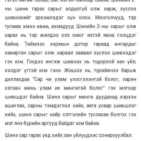
ны шөнө гарах сарыг алдалгүй олж харж, хүслээ
шивнэхийг эрхэмлэдэг хүн олон. Монголчууд, тэр
тусмаа эмээ өвөө, ахмадууд Шинийн 2-ны сарыг олж
харах нь тэр жилдээ олз омог ихтэй явна гэлцдэг
байна. Тиймээс хормын дотор гараад өнгөрдөг
хавирган сарыг олж харвал заавал хүслээ шивнэдэг
гэх юм. Гэхдээ ингэж шивнэх нь тодорхой зан үйл,
хэлдэг үгтэй юм гэнэ. Жишээ нь, түрийвчээ барьж
даллахдаа “Сар чи улам үзэсгэлэнтэй болог, харин
хэтэвч минь улам их мөнгөтэй болог” гэх мэтээр
шившдэг байна. Шинэ сарыг мөнгө дуудахад хэрхэн
ашиглах, сарны тэмдэглэл хийх, аяга усаар шившлэг
хийх, шинэ сарыг хайр сэтгэлийн туслахаа болгох гэх
мэт янз бүрийн аргууд байдаг юм байна.
Шинэ сар гарах үед хийх зан үйлүүдээс сонирхуулбал: