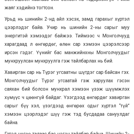
жаяг хэдийнэ тогтсон.
Урьд нь шинийн 2-нд айл хэсэх, замд гарахыг хүртэл
цээрлэдэг байв. Учир нь шинийн 2-ны сарыг муу
энергитэй хэмээдэг байжээ. Тиймээс ч Монголчууд
харагдаад л өнгөрдөг, өлөн сар хэмээн цээрэлсээр
ирсэн гэдэг. Үүнийг бас манжийнхны Монголчуудыг
мунхруулсан мунхруулга гэж тайлбарлах нь бий.
Хавирган сар нь Түрэг угсаатны шүтдэг сар байсан гэх.
Монголчуудыг Түрэг угсаатай гэж харуулах гэсэн
саяхан бий болсон мунхрал хэмээн үзэж шүүмжлэх
хүмүүс ч цөөнгүй байдаг. Үзэгдээд өнгөрдөг хавирган
сарыг бүү хэл, үзэгдээд өнгөрөх одыг хүртэл “түй”
хэмээн цээрлэдэг шүү гэж тэд бусдадаа сануулдаг
байна.
Гэтэл нөгөө талаас бас нэгэн тайлбар байна. Шинийн 2-