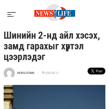
Шинийн 2-нд айл хэсэх,
замд гарахыг хүртэл
цээрлэдэг
NEWSLIFEMN
2024-02-11