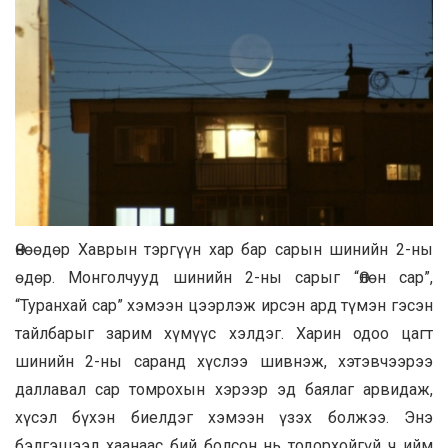
Өнөөдөр Хаврын тэргүүн хар бар сарын шинийн 2-ны
өдөр. Монголчууд шинийн 2-ны сарыг “Өлөн сар”,
“Туранхай сар” хэмээн цээрлэж ирсэн ард түмэн гэсэн
тайлбарыг зарим хүмүүс хэлдэг. Харин одоо цагт
шинийн 2-ны саранд хүслээ шивнэж, хэтэвчээрээ
даллавал сар томрохын хэрээр эд баялаг арвидаж,
хүсэл бүхэн биелдэг хэмээн үзэх болжээ. Энэ
бэлгэшээл хаанаас бий болсон нь тодорхойгүй ч ийм