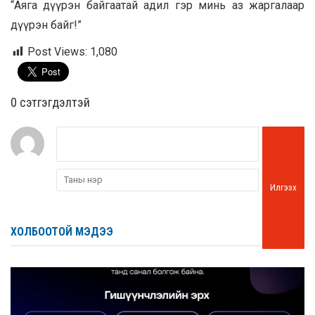
“Аяга дүүрэн байгаатай адил гэр минь аз жаргалаар
дүүрэн байг!”
Post Views:
1,080
0 cэтгэгдэлтэй
Илгээх
ХОЛБООТОЙ МЭДЭЭ