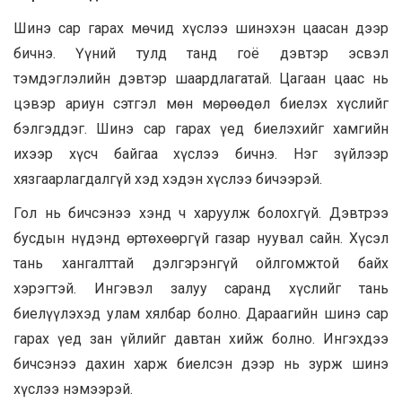
Шинэ сар гарах мөчид хүслээ шинэхэн цаасан дээр
бичнэ. Үүний тулд танд гоё дэвтэр эсвэл
тэмдэглэлийн дэвтэр шаардлагатай. Цагаан цаас нь
цэвэр ариун сэтгэл мөн мөрөөдөл биелэх хүслийг
бэлгэддэг. Шинэ сар гарах үед биелэхийг хамгийн
ихээр хүсч байгаа хүслээ бичнэ. Нэг зүйлээр
хязгаарлагдалгүй хэд хэдэн хүслээ бичээрэй.
Гол нь бичсэнээ хэнд ч харуулж болохгүй. Дэвтрээ
бусдын нүдэнд өртөхөөргүй газар нуувал сайн. Хүсэл
тань хангалттай дэлгэрэнгүй ойлгомжтой байх
хэрэгтэй. Ингэвэл залуу саранд хүслийг тань
биелүүлэхэд улам хялбар болно. Дараагийн шинэ сар
гарах үед зан үйлийг давтан хийж болно. Ингэхдээ
бичсэнээ дахин харж биелсэн дээр нь зурж шинэ
хүслээ нэмээрэй.