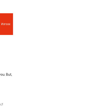
Илгээх
you. But,
on?