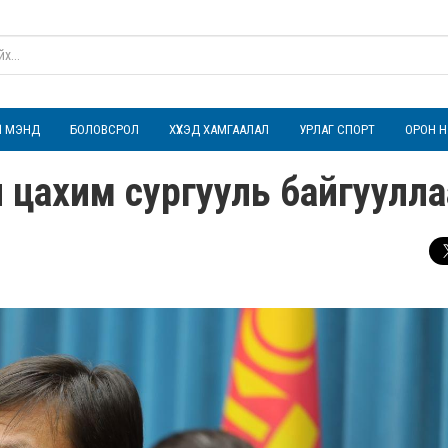
ҮЛ МЭНД
БОЛОВСРОЛ
ХҮҮХЭД ХАМГААЛАЛ
УРЛАГ СПОРТ
ОРОН Н
 цахим сургууль байгуулла