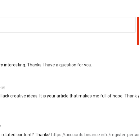
 interesting. Thanks. I have a question for you.
:35
 lack creative ideas. It is your article that makes me full of hope. Thank 
7
re related content? Thanks!
https://accounts.binance.info/register-pers