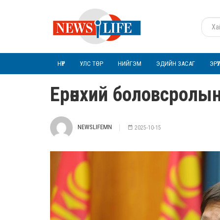
НҮҮР
УЛС ТӨР
НИЙГЭМ
ЭДИЙН ЗАСАГ
ЭРҮ
Ерөнхий боловсролын
NEWSLIFEMN
2025-10-15