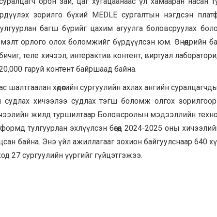
уралцагч орон зай, цаг хугацаанаас үл хамааран насан 
үрдүүлэх зорилго бүхий MEDLE сургалтын нэгдсэн пла
тулгуурлан багш бүрийг цахим агуулга боловсруулах бо
эмэлт орлого олох боломжийг бүрдүүлсэн юм. Өнөөдрийн б
ичиг, теле хичээл, интерактив контент, виртуал лаборатори
20,000 гаруй контент байршаад байна.
с шалтгаалан хөдөөгийн сургуулийн ахлах ангийн суралцагчд
н судлах хичээлээ судлах тэгш боломж олгох зорилгоо
хичээлийн жилд туршилтаар Боловсролын мэдээллийн техн
формд тулгуурлан эхлүүлсэн бөгөөд 2024-2025 оны хичээли
цсан байна. Энэ үйл ажиллагааг зохион байгуулснаар 640 х
од 27 сургуулийн үүргийг гүйцэтгэжээ.