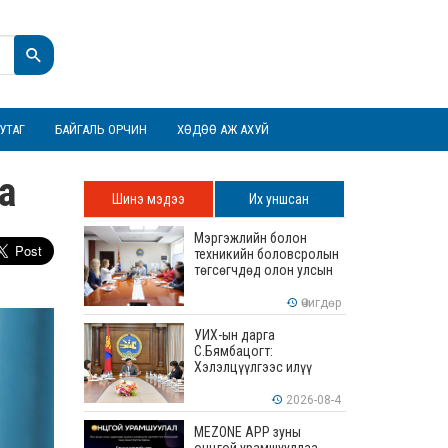
УТАГ
БАЙГАЛЬ ОРЧИН
ХӨДӨӨ АЖ АХУЙ
а
Шинэ мэдээ
Их уншсан
Мэргэжлийн болон
техникийн боловсролын
төгсөгчдөд олон улсын
хэмжээнд хүлээн
зөвшөөрөгдөх ур
Өчигдөр
чадваруудыг олгоно
УИХ-ын дарга
С.Бямбацогт:
Хэлэлцүүлгээс илүү
хэрэгжилт, амлалтаас
илүү бодит үр дүн чухал
2026-08-4
MEZONE APP зуны