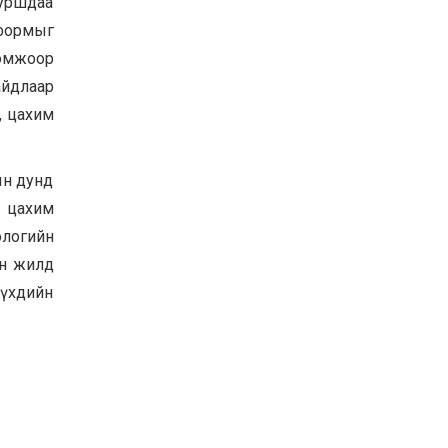
туршдаа
тформыг
ломжоор
айдлаар
, цахим
ын дунд
р цахим
ологийн
йн жилд
үүхдийн