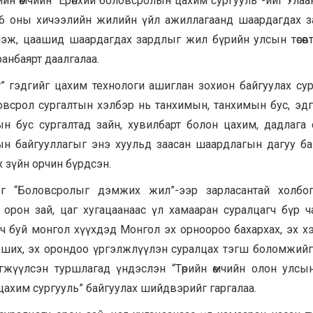
өрийн өмчийн “Ерөнхий боловсролын цахим сургууль”-ийг Улаа
26 оны хичээлийн жилийн үйл ажиллагаанд шаардагдах 
эж, цаашид шаардагдах зардлыг жил бүрийн улсын төсөвт
анбаярт даалгалаа.
” гэдгийг цахим технологи ашиглан зохион байгуулах су
овсрол сургалтын хэлбэр нь танхимын, танхимын бус, эд
н бус сургалтад зайн, хувилбарт болон цахим, дадлага 
н байгууллагыг энэ хуульд заасан шаардлагын дагуу б
х зүйн орчин бүрдсэн.
г “Боловсролыг дэмжих жил”-ээр зарласантай холбог
орон зай, цаг хугацаанаас үл хамааран суралцагч бүр ч
буй монгол хүүхдэд Монгол эх орноороо бахархах, эх хэл
вших, эх орондоо үргэлжлүүлэн суралцах тэгш боломжийг
гжүүлсэн туршлагад үндэслэн “Төрийн өмчийн олон улсын х
цахим сургууль” байгуулах шийдвэрийг гаргалаа.