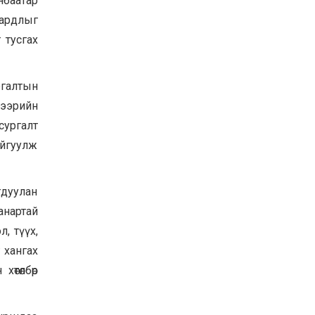
нбаатар
Хөвсгөл нуурын их
зардлыг
цэвэрлэгээний аяны
хүрээнд 301 тонн хог
 тусгах
хаягдлыг төвлөрүүлжээ
2026-07-30
Баян-Өлгий аймгийн
ргалтын
дараагийн Засаг даргад
гээрийн
Н.Тилеуханы нэр хүчтэй
яригдаж байна
сургалт
2026-07-30
айгуулж
А.Ю.Ивахин: Эрдэнэт
хотын түүх бол бидний
амжилтын түүх
дуулан
2026-07-27
анартай
, түүх,
 хангах
өтөлбөр