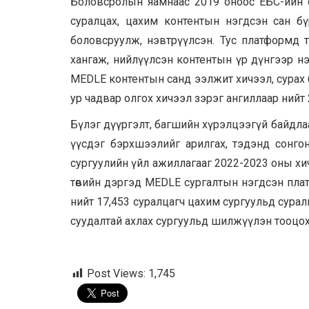
Боловсролын яамнаас 2019 оноос ЕБС-ийн с
суралцах, цахим контентын нэгдсэн сан б
боловсруулж, нэвтрүүлсэн. Тус платформд 
хангаж, нийлүүлсэн контентын үр дүнгээр н
MEDLE контентын санд ээлжит хичээл, сурах б
ур чадвар олгох хичээл зэрэг ангиллаар нийт 
Бүлэг дүүргэлт, багшийн хүрэлцээгүй байдлаа
үүсдэг бэрхшээлийг арилгах, тэдэнд сонго
сургуулийн үйл ажиллагааг 2022-2023 оны 
төвийн дэргэд MEDLE сургалтын нэгдсэн плат
нийт 17,453 суралцагч цахим сургуульд сурал
суудалтай ахлах сургуульд шилжүүлэн тооцох
Post Views:
1,745