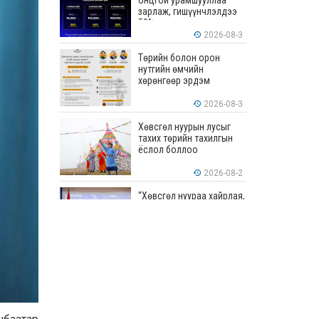
онцгой урамшууллаа
зарлаж, гишүүнчлэлдээ
50% хүртэлх хөнгөлөлт
үзүүлж эхэллээ
2026-08-3
Төрийн болон орон
нутгийн өмчийн
хөрөнгөөр эрдэм
шинжилгээ, судалгааны
ажил хийхэд тендерийн
2026-08-3
болон гүйцэтгэлийн
баталгаа гаргахгүй
Хөвсгөл нуурын лусыг
тахих төрийн тахилгын
ёслол боллоо
2026-08-2
“Хөвсгөл нуураа хайрлая,
хамгаалъя” эрдэм
шинжилгээний хурал
боллоо
2026-08-1
“ЭРДЭНЭС
ТАВАНТОЛГОЙ” ХК ЭНЭ
ДОЛОО ХОНОГТ 460.8
МЯНГАН ТОНН НҮҮРС
АРИЛЖЛАА
2026-07-31