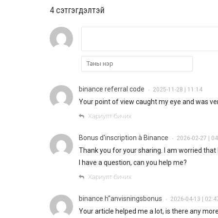
4 cэтгэгдэлтэй
binance referral code
2025-11-28 | 11:14
•
Your point of view caught my eye and was very
Хариулт бичих
Bonus d'inscription à Binance
2026-02-27 | 04
•
Thank you for your sharing. I am worried that I
I have a question, can you help me?
Хариулт бичих
binance h"anvisningsbonus
2026-04-13 | 02:4
•
Your article helped me a lot, is there any mo