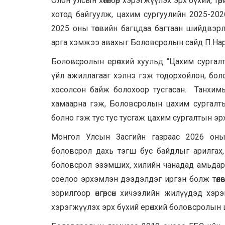
Олон улсын хөтөлбөр хэрэгжүүлэх эрх бүхий, т
хотод байгуулж, цахим сургуулийн 2025-20
2025 оны төсвийн багцдаа багтаан шийдвэрл
арга хэмжээ авахыг Боловсролын сайд П.Нар
Боловсролын ерөнхий хуульд “Цахим сургалт
үйл ажиллагааг хэлнэ гэж тодорхойлон, бол
хосолсон байж болохоор тусгасан. Танхимы
хамаарна гэж, Боловсролын цахим сургалты
болно гэж тус тус тусгаж цахим сургалтын эр
Монгол Улсын Засгийн газраас 2026 оны
боловсрол дахь тэгш бус байдлыг арилгах, 
боловсрол эзэмших, хилийн чанадад амьдарч 
соёлоо эрхэмлэн дээдэлдэг иргэн болж төлө
зорилгоор өнгөрсөн хичээлийн жилүүдэд хэрэ
хэрэгжүүлэх эрх бүхий ерөнхий боловсролын 