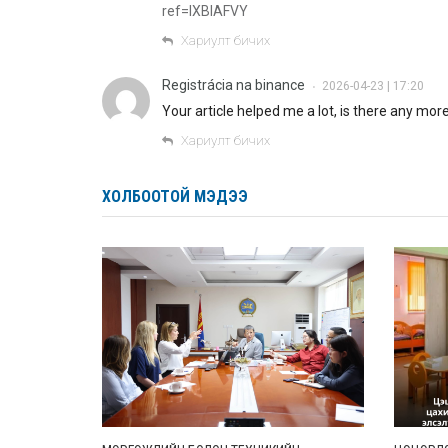
ref=IXBIAFVY
Хариулт бичих
Registrácia na binance
2026-04-23 | 17:20
•
Your article helped me a lot, is there any mo
Хариулт бичих
ХОЛБООТОЙ МЭДЭЭ