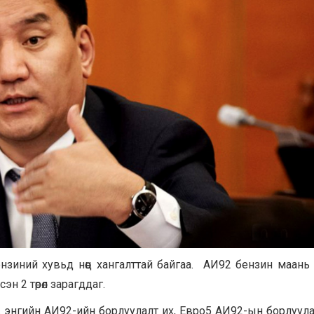
нзиний хувьд нөөц хангалттай байгаа. АИ92 бензин маань
н 2 төрөл зарагддаг.
д энгийн АИ92-ийн борлуулалт их, Евро5 АИ92-ын борлуула