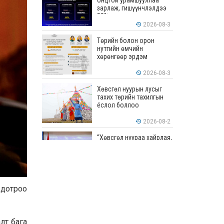
онцгой урамшууллаа
зарлаж, гишүүнчлэлдээ
50% хүртэлх хөнгөлөлт
үзүүлж эхэллээ
2026-08-3
Төрийн болон орон
нутгийн өмчийн
хөрөнгөөр эрдэм
шинжилгээ, судалгааны
ажил хийхэд тендерийн
2026-08-3
болон гүйцэтгэлийн
баталгаа гаргахгүй
Хөвсгөл нуурын лусыг
тахих төрийн тахилгын
ёслол боллоо
2026-08-2
“Хөвсгөл нуураа хайрлая,
хамгаалъя” эрдэм
шинжилгээний хурал
боллоо
2026-08-1
“ЭРДЭНЭС
 дотроо
ТАВАНТОЛГОЙ” ХК ЭНЭ
ДОЛОО ХОНОГТ 460.8
МЯНГАН ТОНН НҮҮРС
АРИЛЖЛАА
2026-07-31
лт бага