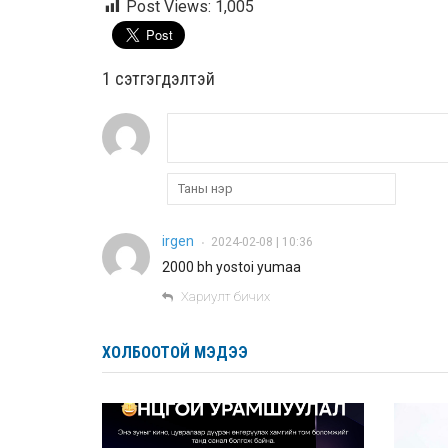
Post Views:
1,005
1 сэтгэгдэлтэй
irgen
2024-02-08 | 10:36
•
2000 bh yostoi yumaa
Хариулт бичих
ХОЛБООТОЙ МЭДЭЭ