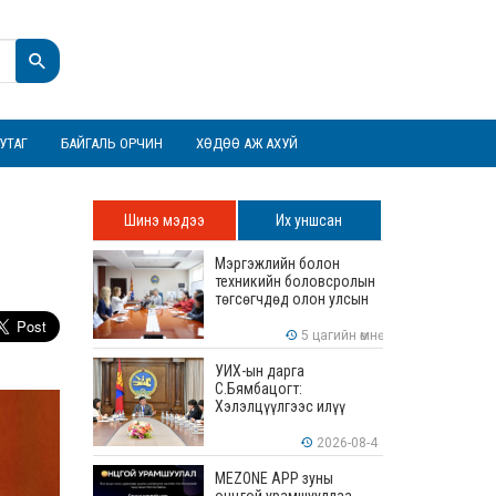
УТАГ
БАЙГАЛЬ ОРЧИН
ХӨДӨӨ АЖ АХУЙ
Шинэ мэдээ
Их уншсан
Мэргэжлийн болон
техникийн боловсролын
төгсөгчдөд олон улсын
хэмжээнд хүлээн
зөвшөөрөгдөх ур
5 цагийн өмнө
чадваруудыг олгоно
УИХ-ын дарга
С.Бямбацогт:
Хэлэлцүүлгээс илүү
хэрэгжилт, амлалтаас
илүү бодит үр дүн чухал
2026-08-4
MEZONE APP зуны