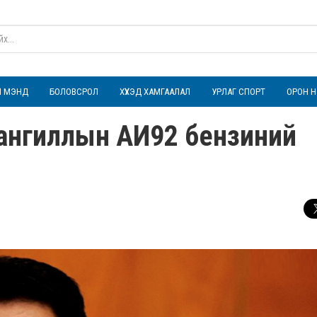
ҮЛ МЭНД
БОЛОВСРОЛ
ХҮҮХЭД ХАМГААЛАЛ
УРЛАГ СПОРТ
ОРОН Н
 ангиллын АИ92 бензиний