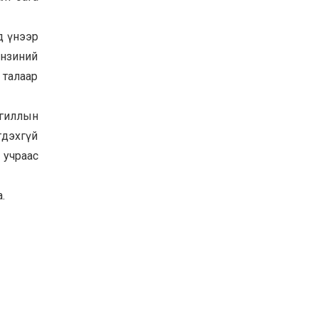
Хөвсгөл нуурын их
цэвэрлэгээний аяны
д үнээр
хүрээнд 301 тонн хог
хаягдлыг төвлөрүүлжээ
ензиний
2026-07-30
 талаар
Баян-Өлгий аймгийн
дараагийн Засаг даргад
Н.Тилеуханы нэр хүчтэй
нгиллын
яригдаж байна
2026-07-30
гдэхгүй
А.Ю.Ивахин: Эрдэнэт
 учраас
хотын түүх бол бидний
амжилтын түүх
.
2026-07-27