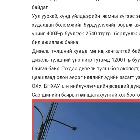
байдаг.
Уул уурхай, хүнд үйлдвэрийн яамны зүгээс эн
худалдан боломжийг бүрдүүлэхийг зорьж а
үнийг 400₮-өөр буулгаж 2540 төгрөгөөр борлуу
бид ажиллаж байна.
Дизель түлшний хувьд мөн нөөц хангалттай ба
дизель түлшний үнэ литр тутамд 1200₮-өөр б
байгаа байх. Гэхдээ дизель түлш бол экспор
цаашлаад олон эерэг нөлөөллийг эдийн засагт ү
ОХУ, БНХАУ-ын нийлүүлэгчдийн өрсөлдөөний дү
Сар шинийн баярын өмнө шатахуунтай холбоото