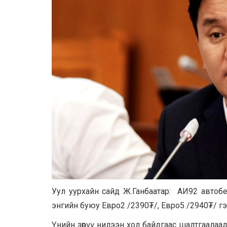
Уул уурхайн сайд Ж.Ганбаатар: АИ92 автобе
энгийн буюу Евро2 /2390₮/, Евро5 /2940₮/ гэсэ
Үнийн зөрүү нилээн хол байдгаас шалтгаалаа