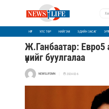
НҮҮР
УЛС ТӨР
НИЙГЭМ
ЭДИЙН ЗАСАГ
ЭРҮ
Ж.Ганбаатар: Евро5
үнийг буулгалаа
NEWSLIFEMN
2024-02-6