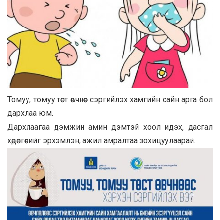
Томуу, томуу төст өвчнөөс сэргийлэх хамгийн сайн арга бол
дархлаа юм.
Дархлаагаа дэмжин амин дэмтэй хоол идэх, дасгал
хөдөлгөөнийг эрхэмлэн, ажил амралтаа зохицуулаарай.