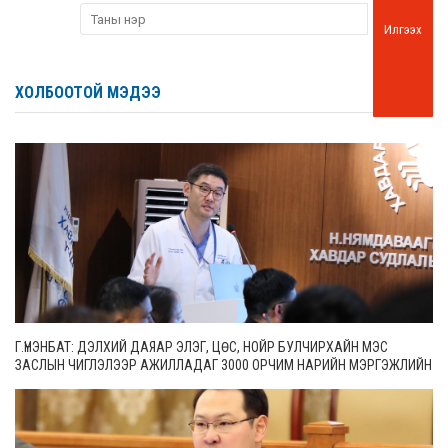
Илгээх
ХОЛБООТОЙ МЭДЭЭ
Г.ҮНЭНБАТ: ДЭЛХИЙ ДАЯАР ЭЛЭГ, ЦӨС, НОЙР БУЛЧИРХАЙН МЭС
ЗАСЛЫН ЧИГЛЭЛЭЭР АЖИЛЛАДАГ 3000 ОРЧИМ НАРИЙН МЭРГЭЖЛИЙН
ЭМЧ БАЙДГААС 65 НЬ МОНГОЛ УЛСАД АЖИЛЛАЖ БАЙНА