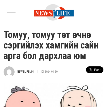
Томуу, томуу төст өвчнөөс
сэргийлэх хамгийн сайн
арга бол дархлаа юм
NEWSLIFEMN
2024-01-20