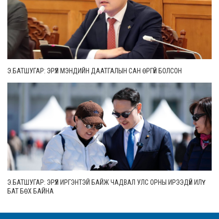
Э.БАТШУГАР: ЭРҮҮЛ МЭНДИЙН ДААТГАЛЫН САН ӨРГҮЙ БОЛСОН
Э.БАТШУГАР: ЭРҮҮЛ ИРГЭНТЭЙ БАЙЖ ЧАДВАЛ УЛС ОРНЫ ИРЭЭДҮЙ ИЛҮҮ
БАТ БӨХ БАЙНА