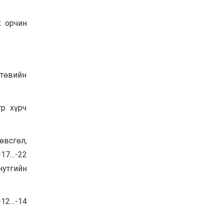
Баян-Өлгий аймгийн
дараагийн Засаг даргад
х орчин
Н.Тилеуханы нэр хүчтэй
яригдаж байна
2026-07-30
А.Ю.Ивахин: Эрдэнэт
хотын түүх бол бидний
 төвийн
амжилтын түүх
2026-07-27
тр хүрч
Цэцэрлэгт суралцах
хүүхдүүдийн бүртгэлийг
наймдугаар сарын 10-23-
ны хооронд Emongolia
системээр зохион
өвсгөл,
2026-07-27
байгуулна
-17…-22
нутгийн
12…-14