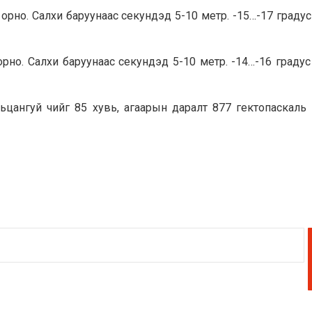
но. Салхи баруунаас секундэд 5-10 метр. -15…-17 градус
о. Салхи баруунаас секундэд 5-10 метр. -14…-16 градус
арьцангуй чийг 85 хувь, агаарын даралт 877 гектопаскаль 