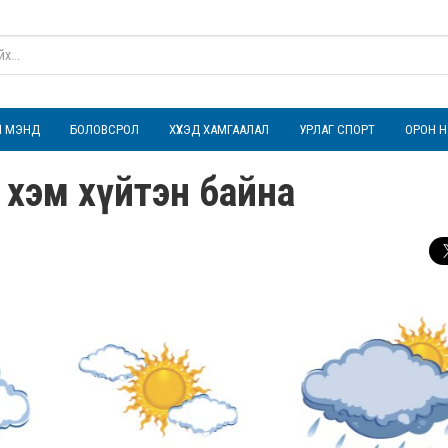
ҮЛ МЭНД
БОЛОВСРОЛ
ХҮҮХЭД ХАМГААЛАЛ
УРЛАГ СПОРТ
ОРОН Н
14 хэм хүйтэн байна