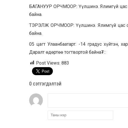
БАГАНУУР ОРЧМООР: Үүлшинэ. Ялимгүй цас ор
байна.
ТЭРЭЛЖ ОРЧМООР: Үүлшинэ. Ялимгүй цас орн
байна.
05 цагт Улаанбаатарт: -14 градус хүйтэн, х
Даралт өдөртөө тогтвортой байна₮::
Post Views:
883
0 cэтгэгдэлтэй