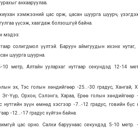
урахыг анхааруулав.
ахиухан хэмжээний цас орж, цасан шуурга шуурч, үзэгдэ
 гулгаа үүсэж, хаагдаж болзошгүй байна.
ан мэдээ:
тгаар солигдмол үүлтэй. Баруун аймгуудын ихэнх нутаг,
асан шуурга шуурна.
-10 метр, Алтайн уулархаг нутгаар секундэд 12-14 ме
лын эх, Тэс голын хөндийгөөр -25…-30 градус, Хангай, Х
 Эг-Үүр, Орхон, Сэлэнгэ, Хараа, Ерөө голын хөндийгөөр 
с нутгийн зүүн өмнөд хэсгээр -7…-12 градус, говийн бүс 
гаар -12…-17 градус хүйтэн байна.
гүй цас орно. Салхи баруунаас секундэд 5-10 метр. -