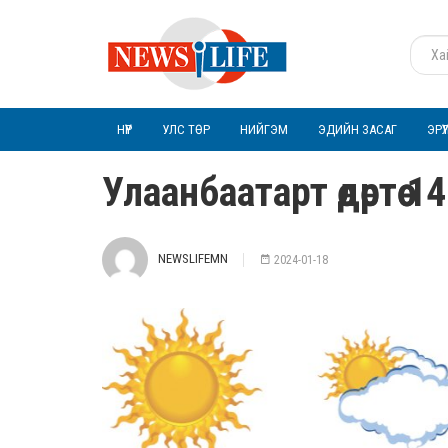
НҮҮР
УЛС ТӨР
НИЙГЭМ
ЭДИЙН ЗАСАГ
ЭРҮ
Улаанбаатарт өдөртөө 
NEWSLIFEMN
2024-01-18