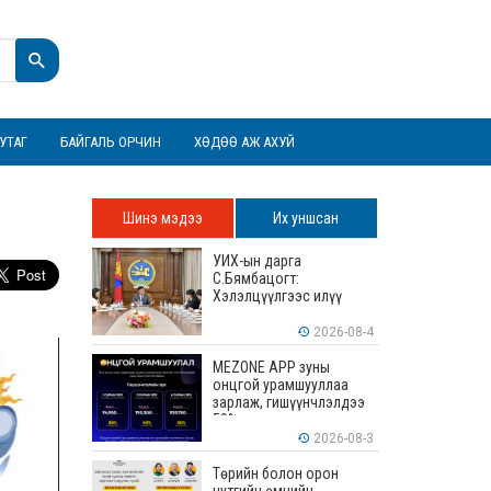
УТАГ
БАЙГАЛЬ ОРЧИН
ХӨДӨӨ АЖ АХУЙ
Шинэ мэдээ
Их уншсан
УИХ-ын дарга
С.Бямбацогт:
Хэлэлцүүлгээс илүү
хэрэгжилт, амлалтаас
илүү бодит үр дүн чухал
2026-08-4
MEZONE APP зуны
онцгой урамшууллаа
зарлаж, гишүүнчлэлдээ
50% хүртэлх хөнгөлөлт
үзүүлж эхэллээ
2026-08-3
Төрийн болон орон