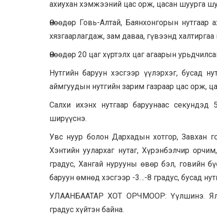
ахиухан хэмжээний цас орж, цасан шуурга шу
Өнөөдөр Говь-Алтай, Баянхонгорын нутгаар 
хязгаарлагдаж, зам даваа, гүвээнд халтиргаа
Өнөөдөр 20 цаг хүртэлх цаг агаарын урьдчилс
Нутгийн баруун хэсгээр үүлэрхэг, бусад ну
аймгуудын нутгийн зарим газраар цас орж, ц
Салхи ихэнх нутгаар баруунаас секундэд 5
ширүүснэ.
Увс нуур болон Дархадын хотгор, Завхан го
Хэнтийн уулархаг нутаг, Хүрэнбэлчир орчим,
градус, Хангай нурууны өвөр бэл, говийн бү
баруун өмнөд хэсгээр -3…-8 градус, бусад нут
УЛААНБААТАР ХОТ ОРЧМООР: Үүлшинэ. Ялим
градус хүйтэн байна.