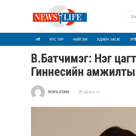
НҮҮР
УЛС ТӨР
НИЙГЭМ
ЭДИЙН ЗАСАГ
ЭРҮ
В.Батчимэг: Нэг цагт
Гиннесийн амжилтыг
NEWSLIFEMN
2024-01-12