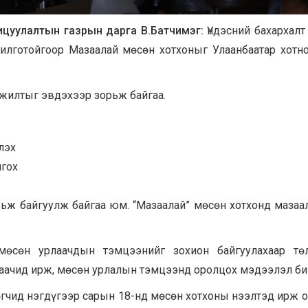
цуулалтын газрын дарга В.Батчимэг:
Үндэсний бахархалт
рилготойгоор Мазаалай мөсөн хотхоныг Улаанбаатар хотн
мжилтыг эвдэхээр зорьж байгаа.
лэх
лгох
ьж байгуулж байгаа юм. “Мазаалай” мөсөн хотхонд мазаа
мөсөн урлаачдын тэмцээнийг зохион байгуулахаар тө
лаачид ирж, мөсөн урлалын тэмцээнд оролцох мэдээлэл би
гчид нэгдүгээр сарын 18-нд мөсөн хотхоны нээлтэд ирж 