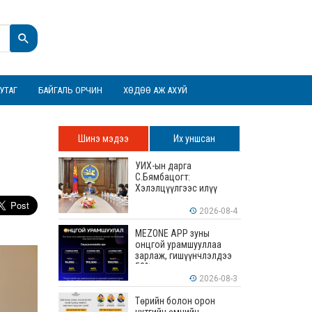
УТАГ
БАЙГАЛЬ ОРЧИН
ХӨДӨӨ АЖ АХУЙ
Шинэ мэдээ
Их уншсан
УИХ-ын дарга
С.Бямбацогт:
Хэлэлцүүлгээс илүү
хэрэгжилт, амлалтаас
илүү бодит үр дүн чухал
2026-08-4
MEZONE APP зуны
онцгой урамшууллаа
зарлаж, гишүүнчлэлдээ
50% хүртэлх хөнгөлөлт
үзүүлж эхэллээ
2026-08-3
Төрийн болон орон