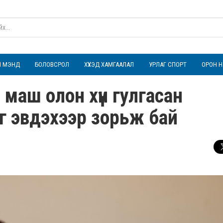
ҮЛ МЭНД
БОЛОВСРОЛ
ХҮҮХЭД ХАМГААЛАЛ
УРЛАГ СПОРТ
ОРОН Н
 маш олон хүн гулгасан
 эвдэхээр зорьж бай