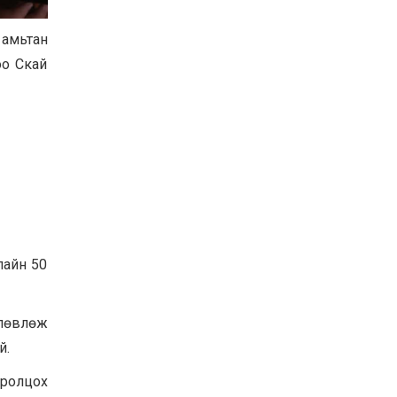
Баян-Өлгий аймгийн
дараагийн Засаг даргад
 амьтан
Н.Тилеуханы нэр хүчтэй
яригдаж байна
оо Скай
2026-07-30
А.Ю.Ивахин: Эрдэнэт
хотын түүх бол бидний
амжилтын түүх
2026-07-27
Цэцэрлэгт суралцах
хүүхдүүдийн бүртгэлийг
наймдугаар сарын 10-23-
ны хооронд Emongolia
системээр зохион
2026-07-27
байгуулна
лайн 50
лөвлөж
й.
оролцох