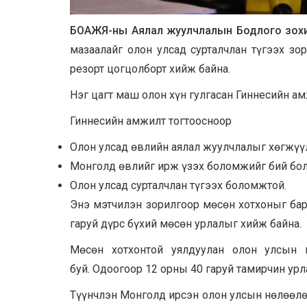
БОАЖЯ-ны Аялал жуулчлалын Бодлого зохи
мазаалайг олон улсад сурталчлан түгээх зо
резорт цогцолборт хийж байна.
Нэг цагт маш олон хүн гулгасан Гиннесийн а
Гиннесийн амжилт тогтоосноор
Олон улсад өвлийн аялал жуулчлалыг хөгжүү
Монголд өвлийг ирж үзэх боломжийг бий бо
Олон улсад сурталчлан түгээх боломжтой.
Энэ мэтчилэн зорилгоор мөсөн хотхоныг бар
гаруй дүрс бүхий мөсөн урлалыг хийж байна.
Мөсөн хотхонтой уялдуулан олон улсын 
буй. Одоогоор 12 орны 40 гаруй тамирчин ур
Түүнчлэн Монголд ирсэн олон улсын нөлөөлө